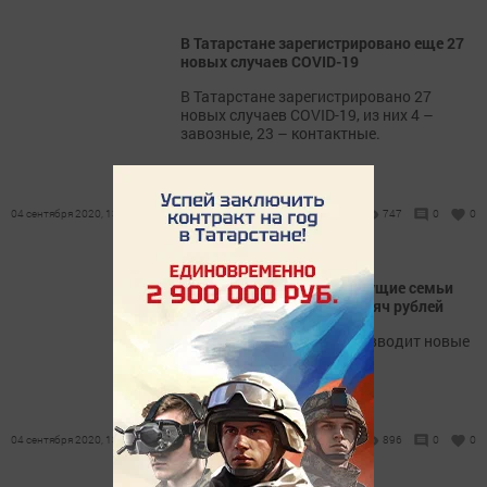
В Татарстане зарегистрировано еще 27
новых случаев COVID-19
В Татарстане зарегистрировано 27
новых случаев COVID-19, из них 4 –
завозные, 23 – контактные.
04 сентября 2020, 13:29
747
0
0
Новые выплаты: малоимущие семьи
получат пособие от 30 тысяч рублей
С 4 сентября государство вводит новые
правила по выплатам.
04 сентября 2020, 13:23
896
0
0