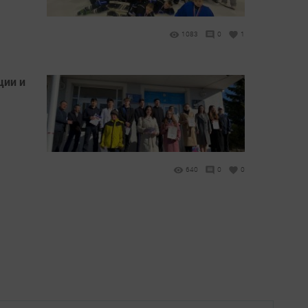
1083
0
1
ции и
640
0
0