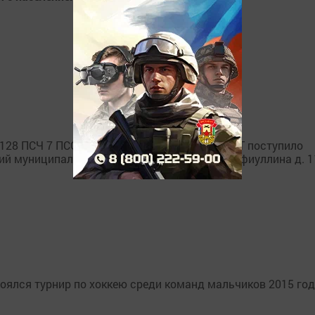
зи 128 ПСЧ 7 ПСО ФПС ГПС ГУ МЧС России по РТ поступило
й муниципальный район, с. Биектау, ул. Х.Сафиуллина д. 1
тоялся турнир по хоккею среди команд мальчиков 2015 го