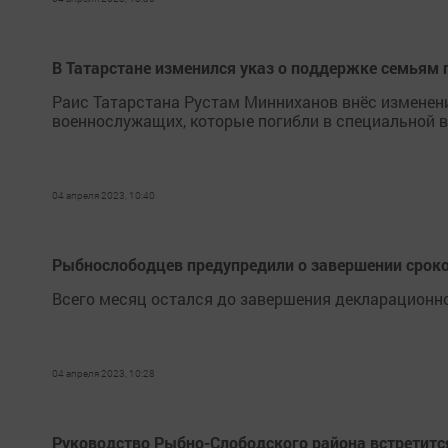
В Татарстане изменился указ о поддержке семьям
Раис Татарстана Рустам Минниханов внёс изменен
военнослужащих, которые погибли в специальной в
04 апреля 2023, 10:40
Рыбнослободцев предупредили о завершении срок
Всего месяц остался до завершения декларационно
04 апреля 2023, 10:28
Руководство Рыбно-Слободского района встретится