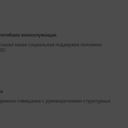
 погибших военослужащих
сказал какая социальная поддержка положена
ВО.
на
иренное совещание с руководителями структурных