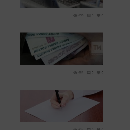
630
0
0
681
0
0
634
0
0