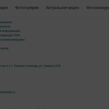
идео
Фотогалереи
Актуальное видео
Фотоконкур
защищены.
аконом.
ме информации,
 редакций СМИ.
ым коммуникациям.
связи,
ан п.г.т. Рыбная Слобода, ул. Ленина, 81Б
tatmedia.ru