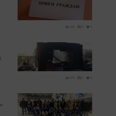
533
0
0
1.
878
0
0
да