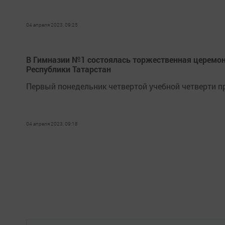
04 апреля 2023, 09:25
В Гимназии №1 состояла­сь​ торжественная церемо
Республики Татар­стан
Первый понедельник четвертой учебной четверти пр
04 апреля 2023, 09:18