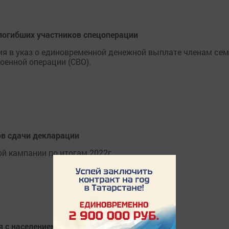
 погибших участников спецоперации
ия в указ о единовременной денежной выплате членам се
оенной операции (СВО).
ов сдачи декларации
й кампании по итогам 2022г.
 с населением сегодня