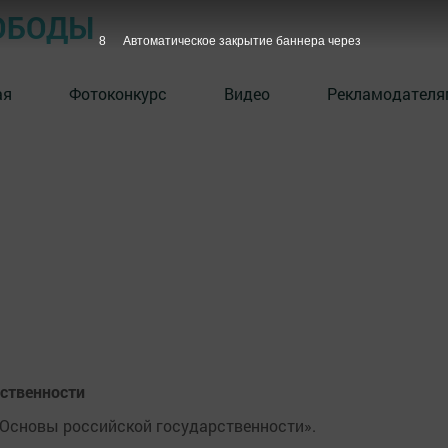
ОБОДЫ
7
Автоматическое закрытие баннера через
ая
Фотоконкурс
Видео
Рекламодателя
рственности
 «Основы российской государственности».