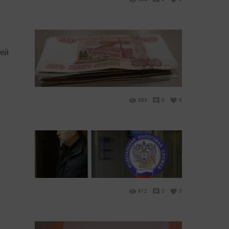
мей
683
0
0
612
0
0