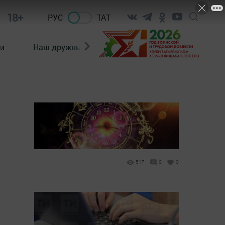
18+
РУС
ТАТ
м
Наш дружный коллектив
Документы
517
0
0