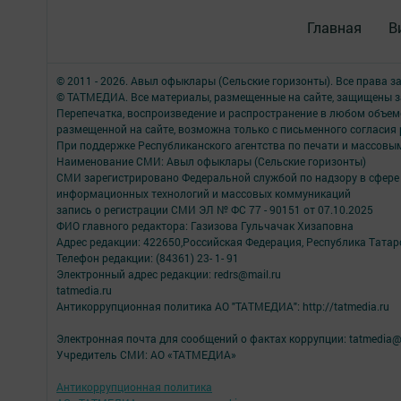
Главная
В
© 2011 - 2026. Авыл офыклары (Сельские горизонты). Все права 
© ТАТМЕДИА. Все материалы, размещенные на сайте, защищены з
Перепечатка, воспроизведение и распространение в любом объе
размещенной на сайте, возможна только с письменного согласия
При поддержке Республиканского агентства по печати и массов
Наименование СМИ: Авыл офыклары (Сельские горизонты)
СМИ зарегистрировано Федеральной службой по надзору в сфере 
информационных технологий и массовых коммуникаций
запись о регистрации СМИ ЭЛ № ФС 77 - 90151 от 07.10.2025
ФИО главного редактора: Газизова Гульчачак Хизаповна
Адрес редакции: 422650,Российская Федерация, Республика Татарст
Телефон редакции: (84361) 23- 1- 91
Электронный адрес редакции: redrs@mail.ru
tatmedia.ru
Антикоррупционная политика АО "ТАТМЕДИА": http://tatmedia.ru
Электронная почта для сообщений о фактах коррупции: tatmedia@
Учредитель СМИ: АО «ТАТМЕДИА»
Антикоррупционная политика