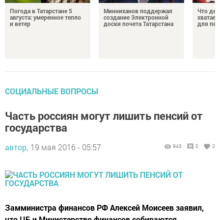
Погода в Татарстане 5
Минниханов поддержал
Что дел
августа: умеренное тепло
создание Электронной
хватает
и ветер
доски почета Татарстана
для пен
СОЦИАЛЬНЫЕ ВОПРОСЫ
Часть россиян могут лишить пенсий от
государства
автор,
19 мая 2016 - 05:57
943
0
0
Замминистра финансов РФ Алексей Моисеев заявил,
что ЦБ и Министерство финансов собираются