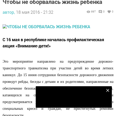
Чтобы не оборвалась жизнь ребенка
автор,
18 мая 2016 - 21:32
897
0
0
С 16 мая в республике началась профилактическая
акция «Внимание-дети!»
Это мероприятие направлено на предупреждение дорожно-
транспортного травматизма при участии детей во время летних
каникул. До 15 июня сотрудники безопасности дорожного движения
проведут рейды, беседы с детьми и их родителями, направленные на
обеспечение безопасности детей, усилят внимание к подросткам,
Подпишитесь на наш телеграм канал
катающихся на скутерах и велосипедах. В рамках акции
Подписаться
предусматривается усиленная работа по выявлению детей без
специальных кресел и граждан, не пристегнутых ремнями
безопасности.