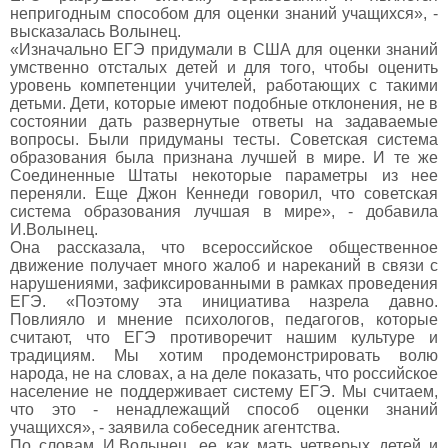
непригодным способом для оценки знаний учащихся», -
высказалась Волынец.
«Изначально ЕГЭ придумали в США для оценки знаний
умственно отсталых детей и для того, чтобы оценить
уровень компетенции учителей, работающих с такими
детьми. Дети, которые имеют подобные отклонения, не в
состоянии дать развернутые ответы на задаваемые
вопросы. Были придуманы тесты. Советская система
образования была признана лучшей в мире. И те же
Соединенные Штаты некоторые параметры из нее
переняли. Еще Джон Кеннеди говорил, что советская
система образования лучшая в мире», - добавила
И.Волынец.
Она рассказала, что всероссийское общественное
движение получает много жалоб и нареканий в связи с
нарушениями, зафиксированными в рамках проведения
ЕГЭ. «Поэтому эта инициатива назрела давно.
Повлияло и мнение психологов, педагогов, которые
считают, что ЕГЭ противоречит нашим культуре и
традициям. Мы хотим продемонстрировать волю
народа, не на словах, а на деле показать, что российское
население не поддерживает систему ЕГЭ. Мы считаем,
что это - ненадлежащий способ оценки знаний
учащихся», - заявила собеседник агентства.
По словам И.Волынец, ее как мать четверых детей и