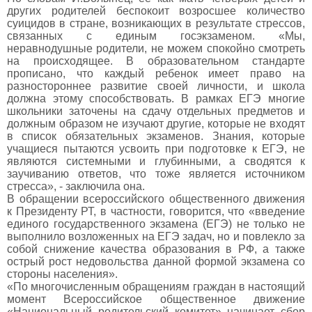
других родителей беспокоит возросшее количество
суицидов в стране, возникающих в результате стрессов,
связанных с единым госэкзаменом. «Мы,
неравнодушные родители, не можем спокойно смотреть
на происходящее. В образовательном стандарте
прописано, что каждый ребенок имеет право на
разностороннее развитие своей личности, и школа
должна этому способствовать. В рамках ЕГЭ многие
школьники заточены на сдачу отдельных предметов и
должным образом не изучают другие, которые не входят
в список обязательных экзаменов. Знания, которые
учащиеся пытаются усвоить при подготовке к ЕГЭ, не
являются системными и глубинными, а сводятся к
заучиванию ответов, что тоже является источником
стресса», - заключила она.
В обращении всероссийского общественного движения
к Президенту РТ, в частности, говорится, что «введение
единого государственного экзамена (ЕГЭ) не только не
выполнило возложенных на ЕГЭ задач, но и повлекло за
собой снижение качества образования в РФ, а также
острый рост недовольства данной формой экзамена со
стороны населения».
«По многочисленным обращениям граждан в настоящий
момент Всероссийское общественное движение
«Национальный родительский комитет» начинает сбор