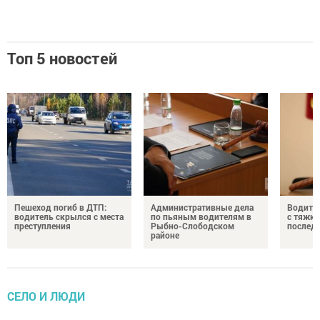
Топ 5 новостей
Пешеход погиб в ДТП:
Административные дела
Водите
водитель скрылся с места
по пьяным водителям в
с тяжк
преступления
Рыбно-Слободском
послед
районе
CЕЛО И ЛЮДИ