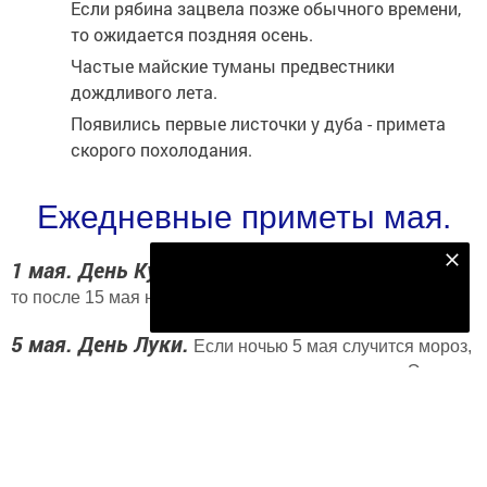
Если рябина зацвела позже обычного времени,
то ожидается поздняя осень.
Частые майские туманы предвестники
дождливого лета.
Появились первые листочки у дуба - примета
скорого похолодания.
Ежедневные приметы мая.
Подпишитесь на наш телеграм канал
1 мая. День Кузьмы.
Если 1 мая день был теплым,
то после 15 мая наступит длительное похолодание.
Подписаться
5 мая. День Луки.
Если ночью 5 мая случится мороз,
то впереди ожидает сорок утренних заморозков. Этот
день благоприятен для посадки лука.
6 мая. День Георгия Победоносца.
Безоблачный
вечер и ясная ночь - к теплому, сухому лету.