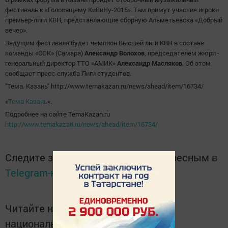
фестиваль к «Голосящему КиВиНу-2015». Там примут участие игроки
премьер-лиги КВН, представляющие сборную Альметьевска «Добрый
вечер».
Ведущим фестиваля будет чемпион Высшей лиги КВН в составе
команды «СОК» (Самара)
Александр Волохов
, председателем жюри -
генеральный директор ТТО «АМИК»
Александр Масляков
. Об этом
сообщает пресс-служба Лиги студентов.
"Тема. Казань" http://www.temakazan.ru/news/ahead/item/16734/
«
Тема Казань
».
Подробнее на сайте TemaKazan.ru
http://www.temakazan.ru/news/ahead/item/16734/
Следите за самым важным и интересным в
Telegram-канале
Татмедиа
Читайте новости Татарстана в
национальном мессенджере MАХ: