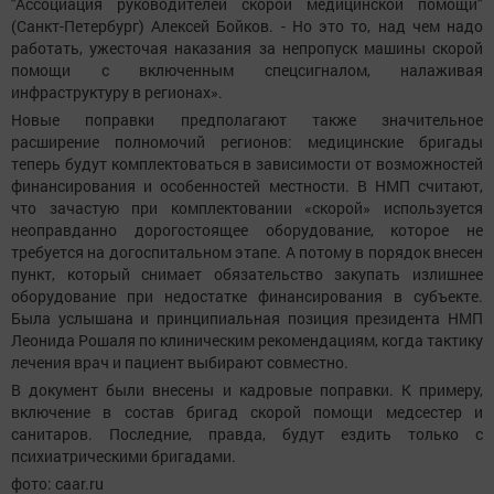
"Ассоциация руководителей скорой медицинской помощи"
(Санкт-Петербург) Алексей Бойков. - Но это то, над чем надо
работать, ужесточая наказания за непропуск машины скорой
помощи с включенным спецсигналом, налаживая
инфраструктуру в регионах».
Новые поправки предполагают также значительное
расширение полномочий регионов: медицинские бригады
теперь будут комплектоваться в зависимости от возможностей
финансирования и особенностей местности. В НМП считают,
что зачастую при комплектовании «скорой» используется
неоправданно дорогостоящее оборудование, которое не
требуется на догоспитальном этапе. А потому в порядок внесен
пункт, который снимает обязательство закупать излишнее
оборудование при недостатке финансирования в субъекте.
Была услышана и принципиальная позиция президента НМП
Леонида Рошаля по клиническим рекомендациям, когда тактику
лечения врач и пациент выбирают совместно.
В документ были внесены и кадровые поправки. К примеру,
включение в состав бригад скорой помощи медсестер и
санитаров. Последние, правда, будут ездить только с
психиатрическими бригадами.
фото: caar.ru