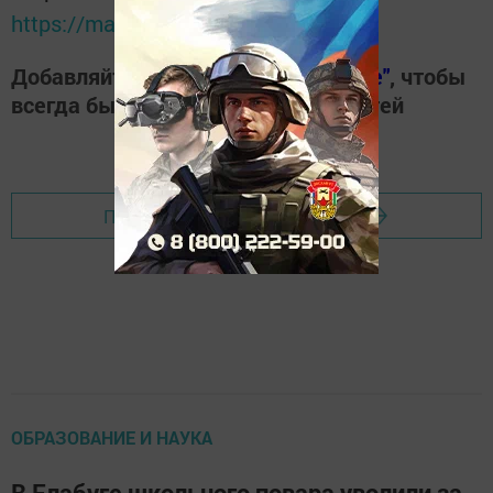
https://max.ru/tatmedia
Добавляйте наш сайт в
"Избранные"
, чтобы
всегда быть в курсе свежих новостей
Перейти на страницу новости
ОБРАЗОВАНИЕ И НАУКА
В Елабуге школьного повара уволили за