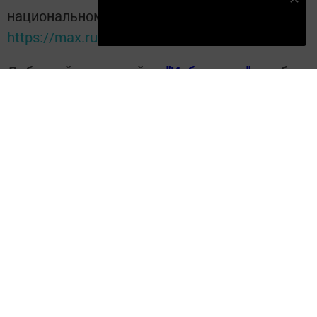
Подпишитесь на наш телеграм канал
национальном мессенджере MАХ:
Подписаться
https://max.ru/tatmedia
Добавляйте наш сайт в
"Избранные"
, чтобы
всегда быть в курсе свежих новостей
Перейти на страницу новости