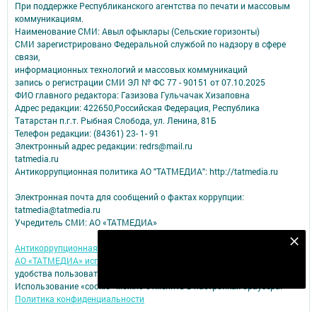
При поддержке Республиканского агентства по печати и массовым
коммуникациям.
Наименование СМИ: Авыл офыклары (Сельские горизонты)
СМИ зарегистрировано Федеральной службой по надзору в сфере
связи,
информационных технологий и массовых коммуникаций
запись о регистрации СМИ ЭЛ № ФС 77 - 90151 от 07.10.2025
ФИО главного редактора: Газизова Гульчачак Хизаповна
Адрес редакции: 422650,Российская Федерация, Республика
Татарстан п.г.т. Рыбная Слобода, ул. Ленина, 81Б
Телефон редакции: (84361) 23- 1- 91
Электронный адрес редакции: redrs@mail.ru
tatmedia.ru
Антикоррупционная политика АО "ТАТМЕДИА": http://tatmedia.ru
Электронная почта для сообщений о фактах коррупции:
tatmedia@tatmedia.ru
Учредитель СМИ: АО «ТАТМЕДИА»
Подпишитесь на наш телеграм канал
Антикоррупционная политика
АО «ТАТМЕДИА» использует «cookie»
для персонализации сервисов и
Подписаться
удобства пользователей сайтом.
Использование «cookie» можно отменить в настройках браузера.
Политика конфиденциальности