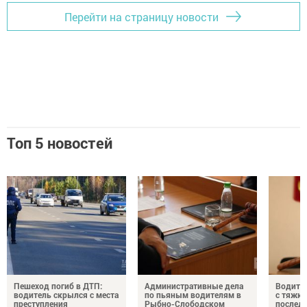
Перейти на страницу новости
Топ 5 новостей
Пешеход погиб в ДТП:
Административные дела
Водите
водитель скрылся с места
по пьяным водителям в
с тяжк
преступления
Рыбно-Слободском
послед