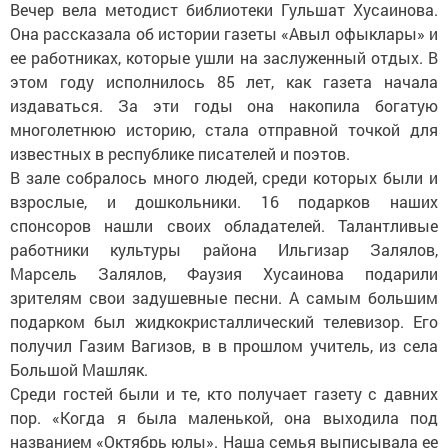
Вечер вела методист библиотеки Гульшат Хусаинова.
Она рассказала об истории газеты «Авыл офыклары» и
ее работниках, которые ушли на заслуженный отдых. В
этом году исполнилось 85 лет, как газета начала
издаваться. За эти годы она накопила богатую
многолетнюю историю, стала отправной точкой для
известных в республике писателей и поэтов.
В зале собралось много людей, среди которых были и
взрослые, и дошкольники. 16 подарков наших
спонсоров нашли своих обладателей. Талантливые
работники культуры района Ильгизар Залялов,
Марсель Залялов, Фаузия Хусаинова подарили
зрителям свои задушевные песни. А самым большим
подарком был жидкокристаллический телевизор. Его
получил Газим Вагизов, в в прошлом учитель, из села
Большой Машляк.
Среди гостей были и те, кто получает газету с давних
пор. «Когда я была маленькой, она выходила под
названием «Октябрь юлы». Наша семья выписывала ее