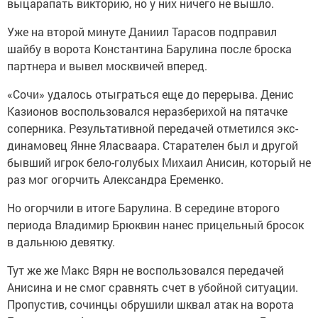
выцарапать викторию, но у них ничего не вышло.
Уже на второй минуте Даниил Тарасов подправил
шайбу в ворота Константина Барулина после броска
партнера и вывел москвичей вперед.
«Сочи» удалось отыграться еще до перерыва. Денис
Казионов воспользовался неразберихой на пятачке
соперника. Результативной передачей отметился экс-
динамовец Янне Яласваара. Старателен был и другой
бывший игрок бело-голубых Михаил Анисин, который не
раз мог огорчить Александра Еременко.
Но огорчили в итоге Барулина. В середине второго
периода Владимир Брюквин нанес прицельный бросок
в дальнюю девятку.
Тут же же Макс Вярн не воспользовался передачей
Анисина и не смог сравнять счет в убойной ситуации.
Пропустив, сочинцы обрушили шквал атак на ворота