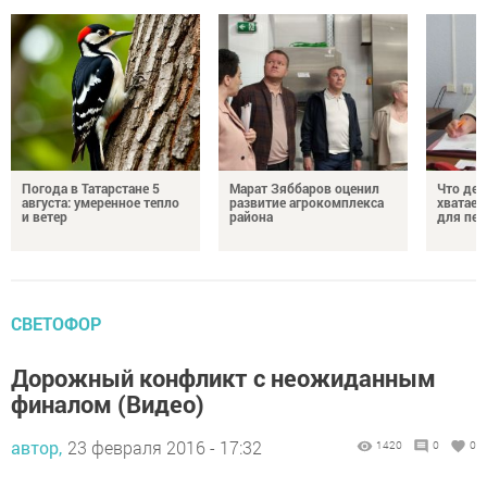
Погода в Татарстане 5
Марат Зяббаров оценил
Что дел
августа: умеренное тепло
развитие агрокомплекса
хватает
и ветер
района
для пен
СВЕТОФОР
Дорожный конфликт с неожиданным
финалом (Видео)
автор,
23 февраля 2016 - 17:32
1420
0
0