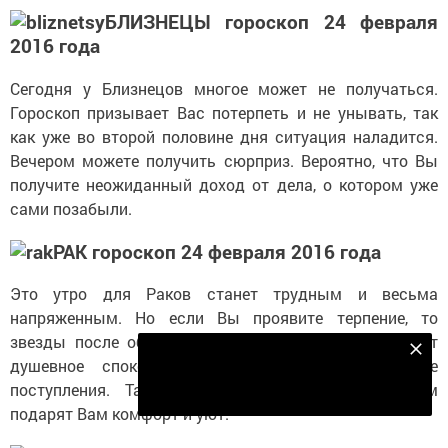
БЛИЗНЕЦЫ гороскоп 24 февраля
2016 года
Сегодня у Близнецов многое может не получаться.
Гороскоп призывает Вас потерпеть и не унывать, так
как уже во второй половине дня ситуация наладится.
Вечером можете получить сюрприз. Вероятно, что Вы
получите неожиданный доход от дела, о котором уже
сами позабыли.
РАК гороскоп 24 февраля 2016 года
Это утро для Раков станет трудным и весьма
напряженным. Но если Вы проявите терпение, то
звезды после обеда вознаградят Вас. К Вам придет
Подпишитесь на наш телеграм канал
душевное спокойствие и возможны финансовые
Подписаться
поступления. Также Ваши близкие люди вечером
подарят Вам комфорт и уют.