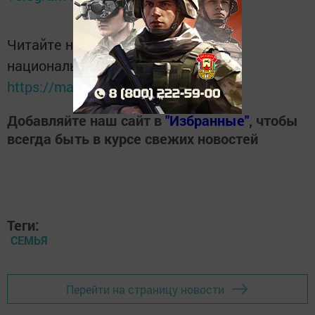
Читайте новости Татарстана в
национальном мессенджере MАХ:
https://max.ru/tatmedia
Добавляйте наш сайт в
"Избранные"
, чтобы
всегда быть в курсе свежих новостей
Теги:
СЕМЬЯ
Перейти на страницу новости