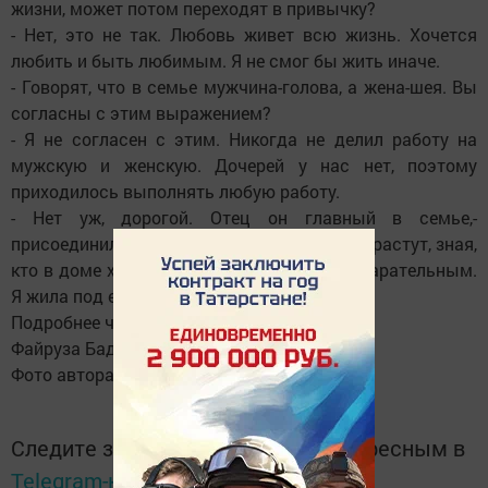
жизни, может потом переходят в привычку?
- Нет, это не так. Любовь живет всю жизнь. Хочется
любить и быть любимым. Я не смог бы жить иначе.
- Говорят, что в семье мужчина-голова, а жена-шея. Вы
согласны с этим выражением?
- Я не согласен с этим. Никогда не делил работу на
мужскую и женскую. Дочерей у нас нет, поэтому
приходилось выполнять любую работу.
- Нет уж, дорогой. Отец он главный в семье,-
присоединилась к нам Хуснурый апа. Дети растут, зная,
кто в доме хозяин. Наш папа был очень старательным.
Я жила под его крылом.
Подробнее читайте в газете.
Файруза Бадамшина.
Фото автора.
Следите за самым важным и интересным в
Telegram-канале
Татмедиа