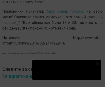
артистка в своем блоге.
Поклонники признали:
Алсу очень похожа
на свою
маму."Красивые такие) мамочка - это самый главный
человек!)", "Вам обеим как было 15 и 30, так и есть по
сей день)", "Как похожи!!!", - отметили они.
Источник: http://www.tatar-
inform.ru/news/2016/02/24/492914/
Фото: http://www.tatar-inform.ru/news/2016/02/24/492914/
Подпишитесь на наш телеграм канал
Следите за самым важным и интересным в
Подписаться
Telegram-канале
Татмедиа
Читайте новости Татарстана в
национальном мессенджере MАХ: