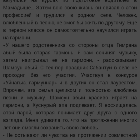
Мамадыше… Затем всю свою жизнь он связал с этой
профессией и трудился в родном селе. Человек,
влюбленный в песню, не смог бы жить по-другому. Еще
в первом классе он самостоятельно научился играть
на гармони.
«У нашего родственника со стороны отца Гимрана
абый была старая гармонь. Я сам сочинял музыку,
затем наигрывал ее на гармони, - рассказывает
Шамсун абый. С тех пор праздник Сабантуй в селе не
проходил без его участия. Участвуя в конкурсе
«Уйнагыз, гармуннар» и в других он стал лауреатом.
Впрочем, эта семья целиком и полностью влюблена
песни и музыку. Шамсун абый красиво играет на
гармони, а Хуснурый апа подпевает. Я восхищалась
этой парой, которая понимает друг друга с одного
взгляда. Меня удивила то, что на протяжении многих
лет они смогли сохранить свою любовь.
- Не остывают ли чувства на протяжении совместной