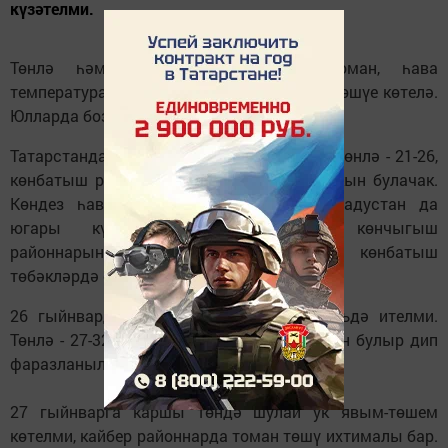
күзәтелми.
Төнлә һәм иртәнге сәгатьләрдә томан, һава
температурасының 25-32 градуска кадәр төшүе көтелә.
Юлларда бозлавык саклана.
Татарстанда уртача һава температурасы төнлә - 21-26,
көнбатыш районнарда - 27-32 градус салкын булачак.
Көндез һава температурасы - 16-21 градустан да
югары күтәрелми. Республиканың көнчыгыш
районнарында - җылырак, үзәк һәм көнбатыш
төбәкләрдә салкын булачак.
26 гыйнварда Казанда явым-төшем вәгъдә ителми.
Төнлә - 27-32, көндез - 19-22 градус салкын булыр дип
фаразланыла.
27 гыйнварга каршы төндә шулай ук явым-төшем
көтелми, кайбер районнарда томан төшү ихтималы бар.