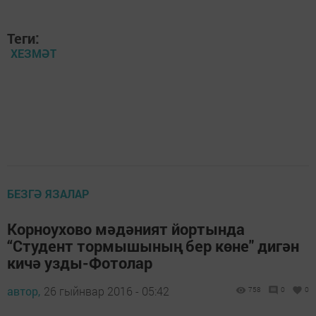
Теги:
ХЕЗМӘТ
БЕЗГӘ ЯЗАЛАР
Корноухово мәдәният йортында
“Студент тормышының бер көне" дигән
кичә узды-Фотолар
автор,
26 гыйнвар 2016 - 05:42
758
0
0