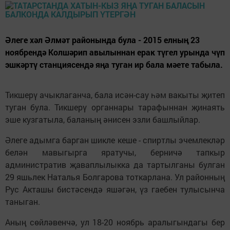
Әлеге хәл Әлмәт районында була - 2015 елның 23
ноябрендә Колшәрип авылыннан ерак түгел урында чүп
эшкәртү станциясендә яңа туган ир бала мәете табыла.
Тикшерү ачыклаганча, бала исән-сау һәм вакыты җитеп
туган була. Тикшерү органнары тарафыннан җинаять
эше кузгатыла, баланың әнисен эзли башлыйлар.
Әлеге адымга барган шикле кеше - спиртлы эчемлекләр
белән мавыгырга яратучы, берничә тапкыр
административ җаваплылыкка да тартылганы булган
29 яшьлек Наталья Болгарова тоткарлана. Ул районның
Рус Акташы бистәсендә яшәгән, үз гаебен тулысынча
таныган.
Аның сөйләвенчә, ул 18-20 ноябрь аралыгындагы бер