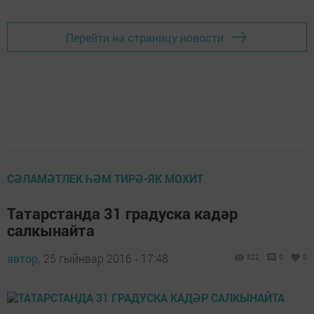
Перейти на страницу новости
СӘЛАМӘТЛЕК ҺӘМ ТИРӘ-ЯК МОХИТ
Татарстанда 31 градуска кадәр
салкынайта
автор,
25 гыйнвар 2016 - 17:48
522
0
0