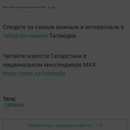
Фото: http://pictar.ru/data/media/10/44__3_.jpg
Следите за самым важным и интересным в
Telegram-канале
Татмедиа
Читайте новости Татарстана в
национальном мессенджере MАХ:
https://max.ru/tatmedia
Теги:
САЛКЫН
Перейти на страницу новости