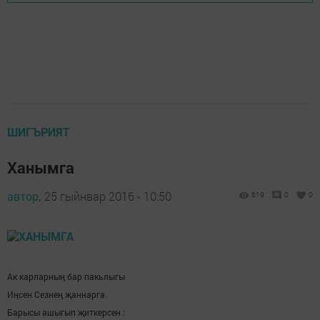
ШИГЪРИЯТ
Ханымга
автор,
25 гыйнвар 2016 - 10:50
619
0
0
Ак карларның бар пакьлыгы
Иңсен Сезнең җаннарга.
Барысы ашыгып җиткерсен :