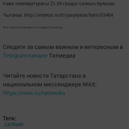
Һава температурасы 21-26 градус салкын булачак.
Чыганак: http://intertat.ru/tt/yanalyklar/item/53464
Фото: http://www.naturephoto.ru/Images/Frost-web.jpg
Следите за самым важным и интересным в
Telegram-канале
Татмедиа
Читайте новости Татарстана в
национальном мессенджере MАХ:
https://max.ru/tatmedia
Теги:
САЛКЫН