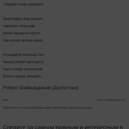
- Хөрмәт иткән ханымга!
Йөзегездәге бар куаныч
Һәрвакыт янса иде!
Көләч карашны күрүгә
Бар начар качсын кире!..
Иң кадерле якыннар Сез -
Чиксез ләззәт җаннарга!..
Озын гомер, сәламәтлек
Язсын һәрбер ханымга...
Роберт Шәймәрдәнов (Дәүләтхан).
Фото: http://1.bp.blogspot.com/-
ZdZnG1VkNAo/TYLYwCns2bI/AAAAAAAAAUk/Tnl9FvhgRQw/s1600/riamiranda3.jpg
Следите за самым важным и интересным в