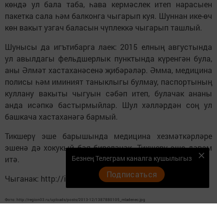
көндә ул бала таба, һава кермәслек итеп нарасыен
пакетка сала һәм балконга чыгарып куя. Шуннан ике-өч
көн вакыт узгач баласын чүплеккә чыгарып ташлый.
Шунысы да игътибарга лаек: 2015 елның августында
ул авылдагы фельдшерлык пунктында күренгән була,
аны Әлмәт хастаханәсенә җибәрәләр. Әмма, медицина
полисы һәм иминият таныклыгы булмау, паспортының
куллану вакыты чыгуын сәбәп итеп, булачак ананы
анда исәпкә бастырмыйлар. Шул хәлләрдән соң ул
башкача хастаханәгә бармый.
Тикшерү эше барышында медицина хезмәткәрләре
эшенә дә хокукый бәя биреләчәк. Тикшерү эше дәвам
Безнең Телеграм каналга кушылыгыз
итә.
Подписаться
Чыганак: http://intertat.ru/tt/yanalyklar/item/53449
Фото: http://region03.ru/uploads/posts/2013-12/1387880105_mladenec.jpg