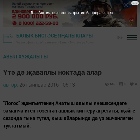
4
Автоматическое закрытие баннера через
БАЛЫК БИСТӘСЕ ЯҢАЛЫКЛАРЫ
18+
"Авыл офыклары" газетасы - Балык Бистәсе районы
АВЫЛ ХУҖАЛЫГЫ
Үтә дә җаваплы ноктада алар
автор,
26 гыйнвар 2016 - 06:13
562
0
0
"Логос" җәмгыятенең Анатыш авылы янәшәсендәге
заманча итеп төзелгән ашлык киптерү агрегаты, җәйге
сезонда гына түгел, кыш айларында да үз эшчәнлеген
туктатмый.