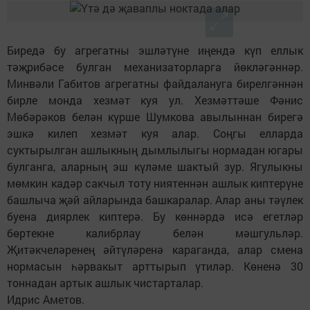
Биредә бу агрегатны эшләтүне иңендә күп еллык
тәҗрибәсе булган механизаторларга йөкләгәннәр.
Минвәли Габитов агрегатны файдалануга бирелгәннән
бирле монда хезмәт куя ул. Хезмәттәше Фәнис
Мөбәрәков белән күрше Шумкова авылыннан бирегә
эшкә килеп хезмәт куя алар. Соңгы елларда
суктырылган ашлыкның дымлылыгы нормадан югары
булганга, аларның эш күләме шактый зур. Ягулыкны
мөмкин кадәр сакчыл тоту ниятеннән ашлык киптерүне
башлыча җәй айларында башкаралар. Алар аны тәүлек
буена диярлек киптерә. Бу көннәрдә исә егетләр
бөртекне калибрлау белән мәшгульләр.
Җитәкчеләренең әйтүләренә караганда, алар смена
нормасын һәрвакыт арттырып үтиләр. Көненә 30
тоннадан артык ашлык чистарталар.
Идрис Аметов.