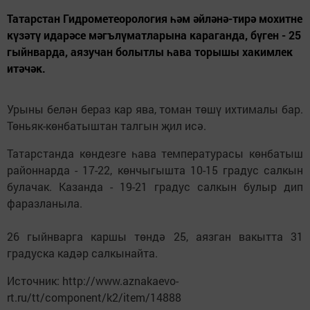
Татарстан Гидрометеорология һәм әйләнә-тирә мохитне
күзәтү идарәсе мәгълүматларына караганда, бүген - 25
гыйнварда, аязучан болытлы һава торышы хакимлек
итәчәк.
Урыны белән бераз кар ява, томан төшү ихтималы бар.
Төньяк-көнбатыштан талгын җил исә.
Татарстанда көндезге һава температурасы көнбатыш
районнарда - 17-22, көнчыгышта 10-15 градус салкын
булачак. Казанда - 19-21 градус салкын булыр дип
фаразланыла.
26 гыйнварга каршы төндә 25, аязган вакытта 31
градуска кадәр салкынайта.
Источник: http://www.aznakaevo-
rt.ru/tt/component/k2/item/14888