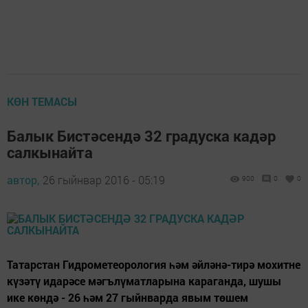
КӨН ТЕМАСЫ
Балык Бистәсендә 32 градуска кадәр
салкынайта
автор,
26 гыйнвар 2016 - 05:19
900
0
0
Татарстан Гидрометеорология һәм әйләнә-тирә мохитне
күзәтү идарәсе мәгълүматларына караганда, шушы
ике көндә - 26 һәм 27 гыйнварда явым төшем