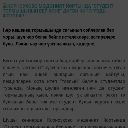
Һәр кешенең тормышында сагынып сөйләрлек бер
чоры, шул чор белән бәйле истәлекләре, хатирәләре
була. Ләкин һәр чор үзенчә якын, кадерле.
Бүген сүзем юмор хисенә бай, һәрбер көннән ямь табып
яшәүче, "автомат" сүзенә чын күңелдән сөенүче, туган
ягын һәм әнкәй ашларын сагынып кайтучы,
лекцияләрне оста итеп "тозлый" белүче студентлар
турында. Моның шулай икәнлеген һәм дә студент
тормышының кыен, ләкин шул ук вакытта рәхәт тә
булганын бары тик үзе студент булып караган кеше
генә яхшы аңлый ала торгандыр.
Шушы көннәрдә Корноухово мәдәният йортында
"Студент тормышының бер көне" дип исемләнгән кичә