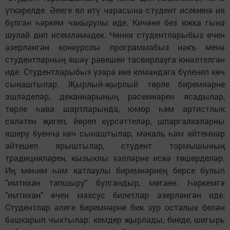
үткәрелде. Әлеге ял итү чарасына студент исеменә ия
булган һәркем чакырулы иде. Кичәне без юкка гына
шулай дип исемләмәдек. Чөнки студентларыбыз өчен
әзерләнгән конкурслы программабыз нәкъ менә
студентларның яшәү рәвешен тасвирлауга юнәлтелгән
иде. Студентларыбыз үзара ике командага бүленеп көч
сынаштылар. Җырлый-җырлый төрле биремнәрне
эшләделәр, деканнарының рәсемнәрен ясадылар,
төрле һава шартларында, юмор һәм артистлык
сәләтен җигеп, йөреп күрсәттеләр, шпаргалкаларны
яшерү буенча көч сынаштылар, мәкаль һәм әйтемнәр
әйтешеп ярыштылар, студент тормышының
традицияләрен, кызыклы хәлләрне искә төшерделәр.
Иң мөһим һәм катлаулы биремнәрнең берсе булып
"имтихан тапшыру" булгандыр, мөгаен. Һәркемгә
"имтихан" өчен махсус билетлар әзерләнгән иде.
Студентлар әлеге биремнәрне бик зур осталык белән
башкарып чыктылар: кемдер җырлады, биеде, шигырь