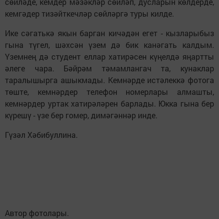
сөйләде, кемдер мәзәкләр сөйләп, дусларын көлдерде,
кемгәдер тизәйткечләр сөйләргә туры килде.
Ике сәгатькә якын барган кичәдән егет - кызларыбыз
гына түгел, шәхсән үзем дә бик канәгать калдым.
Үземнең дә студент еллар хатирәсен күңелдә яңартты
әлеге чара. Бәйрәм тәмамлангач та, кунаклар
таралышырга ашыкмады. Кемнәрде истәлеккә фотога
төште, кемнәрдер телефон номерлары алмашты,
кемнәрдер уртак хатирәләрен барлады. Юкка гына бер
күрешү - үзе бер гомер, димәгәннәр инде.
Гүзәл Хәбибуллина.
Автор фотолары.