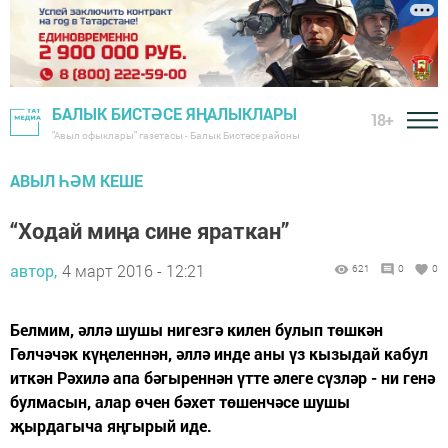
БАЛЫК БИСТӘСЕ ЯҢАЛЫКЛАРЫ
18+
"Авыл офыклары" газетасы - Балык Бистәсе районы
АВЫЛ ҺӘМ КЕШЕ
“Ходай миңа сине яраткан”
автор,
4 март 2016 - 12:21
621
0
0
Белмим, әллә шушы нигезгә килен булып төшкән
Гөлчәчәк күңеленнән, әллә инде аны үз кызыдай кабул
иткән Рәхилә апа бәгыреннән үтте әлеге сүзләр - ни генә
булмасын, алар өчен бәхет төшенчәсе шушы
җырдагыча яңгырый иде.