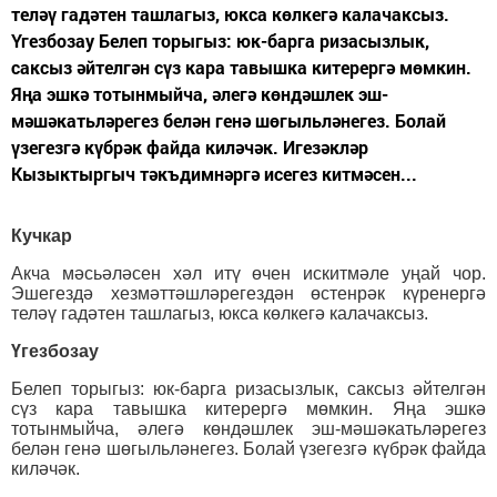
теләү гадәтен ташлагыз, юкса көлкегә калачаксыз.
Үгезбозау Белеп торыгыз: юк-барга ризасызлык,
саксыз әйтелгән сүз кара тавышка китерергә мөмкин.
Яңа эшкә тотынмыйча, әлегә көндәшлек эш-
мәшәкатьләрегез белән генә шөгыльләнегез. Болай
үзегезгә күбрәк файда киләчәк. Игезәкләр
Кызыктыргыч тәкъдимнәргә исегез китмәсен...
Кучкар
Акча мәсьәләсен хәл итү өчен искитмәле уңай чор.
Эшегездә хезмәттәшләрегездән өстенрәк күренергә
теләү гадәтен ташлагыз, юкса көлкегә калачаксыз.
Үгезбозау
Белеп торыгыз: юк-барга ризасызлык, саксыз әйтелгән
сүз кара тавышка китерергә мөмкин. Яңа эшкә
тотынмыйча, әлегә көндәшлек эш-мәшәкатьләрегез
белән генә шөгыльләнегез. Болай үзегезгә күбрәк файда
киләчәк.