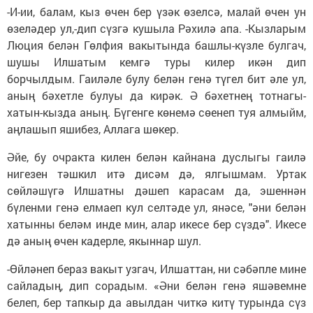
-И-ии, балам, кыз өчен бер үзәк өзелсә, малай өчен ун
өзеләдер ул,-дип сүзгә кушыла Рәхилә апа. -Кызларым
Люция белән Гөлфия вакытында башлы-күзле булгач,
шушы Илшатым кемгә туры килер икән дип
борчылдым. Гаиләле булу белән генә түгел бит әле ул,
аның бәхетле булуы да кирәк. Ә бәхетнең тотнагы-
хатын-кызда аның. Бүгенге көнемә сөенеп туя алмыйм,
аңлашып яшибез, Аллага шөкер.
Әйе, бу очракта килен белән кайнана дуслыгы гаилә
нигезен тәшкил итә дисәм дә, ялгышмам. Уртак
сөйләшүгә Илшатны дәшеп карасам да, эшеннән
бүленми генә елмаеп кул селтәде ул, янәсе, "әни белән
хатынны беләм инде мин, алар икесе бер сүздә". Икесе
дә аның өчен кадерле, якыннар шул.
-Өйләнеп бераз вакыт узгач, Илшаттан, ни сәбәпле мине
сайладың, дип сорадым. «Әни белән генә яшәвемне
белеп, бер тапкыр да авылдан читкә китү турында сүз