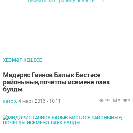
Перейти на страницу новости
ХЕЗМӘТ КЕШЕСЕ
Мөдәрис Гаянов Балык Бистәсе
районының почетлы исеменә лаек
булды
автор,
4 март 2016 - 10:11
594
0
0