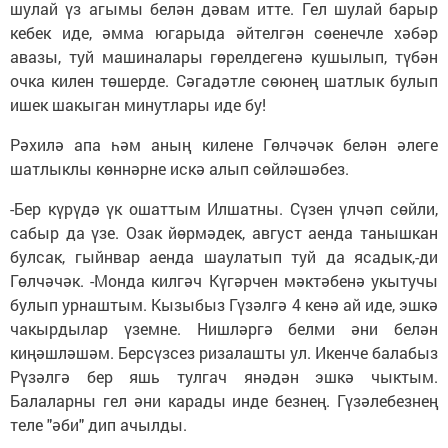
шулай үз агымы белән дәвам итте. Гел шулай барыр
кебек иде, әмма югарыда әйтелгән сөенечле хәбәр
авазы, туй машиналары гөрелдегенә кушылып, түбән
очка килен төшерде. Сәгадәтле сөюнең шатлык булып
ишек шакыган минутлары иде бу!
Рәхилә апа һәм аның килене Гөлчәчәк белән әлеге
шатлыклы көннәрне искә алып сөйләшәбез.
-Бер күрүдә үк ошаттым Илшатны. Сүзен үлчәп сөйли,
сабыр да үзе. Озак йөрмәдек, август аенда танышкан
булсак, гыйнвар аенда шаулатып туй да ясадык,-ди
Гөлчәчәк. -Монда килгәч Күгәрчен мәктәбенә укытучы
булып урнаштым. Кызыбыз Гүзәлгә 4 кенә ай иде, эшкә
чакырдылар үземне. Нишләргә белми әни белән
киңәшләшәм. Берсүзсез ризалашты ул. Икенче балабыз
Рүзәлгә бер яшь тулгач янәдән эшкә чыктым.
Балаларны гел әни карады инде безнең. Гүзәлебезнең
теле "әби" дип ачылды.