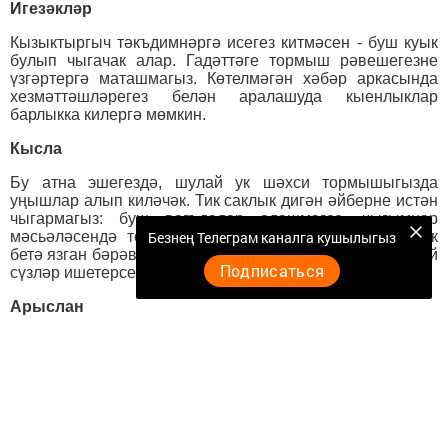
Игезәкләр
Кызыктыргыч тәкъдимнәргә исегез китмәсен - буш куык
булып чыгачак алар. Гадәттәге тормыш рәвешегезне
үзгәртергә маташмагыз. Көтелмәгән хәбәр аркасында
хезмәттәшләрегез белән аралашуда кыенлыклар
барлыкка килергә мөмкин.
Кысла
Бу атна эшегездә, шулай ук шәхси тормышыгызда
уңышлар алып киләчәк. Тик саклык дигән әйберне истән
чыгармагыз: буш вәгъдәләр өләшмәгез, чыгымнар
Безнең Телеграм каналга кушылыгыз
мәсьәләсендә тотнаклы булыгыз. Инде онытылып ук
бетә язган бәрәвеннән күңелегез кылларын тибрәтердәй
Подписаться
сүзләр ишетерсез.
Арыслан
Килеп туган хәлләр үзегездән кыюлык күрсәтүне таләп
итәр. Тик нәтиҗәсе искитәрлек булмастыр: хаталануыгыз
бар чөнки. Аның каравы, гаиләгездәгеләргә моңарчы
тынгылык бирми килгән бер проблеманың очына
чыгачак.
Кыз