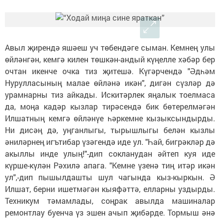
Авыл җирендә яшәеш уч төбендәге сыман. Кемнең улы
өйләнгән, кемгә килен төшкән-андый күңелле хәбәр бер
очтан икенче очка тиз җитешә. Күгәрчендә "Әдһәм
Нурулласының малае өйләнә икән", дигән сүзләр дә
урамнарны тиз айкады. Искитәрлек яңалык тоелмаса
да, моңа кадәр кызлар тирәсендә бик бөтерелмәгән
Илшатның кемгә өйләнүе һәркемне кызыксындырды.
Ни дисәң дә, уңганлыгы, тырышлыгы белән кызлы
әниләрнең игътибар үзәгендә иде ул. "Һай, бигрәкләр дә
акыллы инде улың!"-дип сокланудан әйтеп куя иде
күрше-күлән Рәхилә апага. "Кемне үзенә тиң итәр икән
ул",-дип пышылдашты шул чагында кыз-кыркын. Ә
Илшат, берни ишетмәгән кыяфәттә, елларны уздырды.
Техникум тәмамлады, соңрак авылда машиналар
ремонтлау буенча үз эшен ачып җибәрде. Тормыш әнә