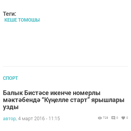
Теги:
КЕШЕ ТОМОШЫ
СПОРТ
Балык Бистәсе икенче номерлы
мәктәбендә “Күңелле старт” ярышлары
узды
автор,
4 март 2016 - 11:15
728
0
0