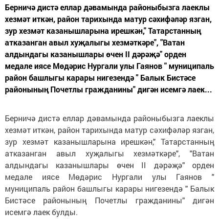
Берничә дистә еллар дәвамында районыбызга лаеклы
хезмәт иткән, район тарихында матур сәхифәләр язган,
зур хезмәт казанышларына ирешкән," Татарстанның
атказанган авыл хуҗалыгы хезмәткәре", "Ватан
алдындагы казанышлары өчен II дәрәҗә" орден
медале иясе Мөдәрис Нургали улы Гаянов " муниципаль
район башлыгы карары нигезендә " Балык Бистәсе
районының Почетлы гражданины" дигән исемгә лаек...
Берничә дистә еллар дәвамында районыбызга лаеклы
хезмәт иткән, район тарихында матур сәхифәләр язган,
зур хезмәт казанышларына ирешкән," Татарстанның
атказанган авыл хуҗалыгы хезмәткәре", "Ватан
алдындагы казанышлары өчен II дәрәҗә" орден
медале иясе Мөдәрис Нургали улы Гаянов "
муниципаль район башлыгы карары нигезендә " Балык
Бистәсе районының Почетлы гражданины" дигән
исемгә лаек булды.