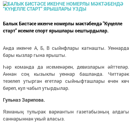
Балык Бистәсе икенче номерлы мәктәбендә "Күңелле
старт" исемле спорт ярышлары оештырдылар.
Анда икенче А, Б, В сыйнфлары катнашты. Уеннарда
бары кызлар гына ярышты.
Һәр команда да исеменәрен, девизларын әйттеләр.
Аннан соң кызыклы уеннар башланда. Читтәрәк
тезелеп утырган егетләр сыйныфташлары өчен көч
биреп, кул чабып утырдылар.
Гульназ Зарипова.
Язманың тулырак вариантын газетабызның алдагы
саннарыннан укый аласыз.