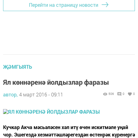
Перейти на страницу новости
ҖӘМГЫЯТЬ
Ял көннәренә йолдызлар фаразы
автор,
4 март 2016 - 09:11
506
0
0
Кучкар Акча мәсьәләсен хәл итү өчен искитмәле уңай
чор. Эшегездә хезмәттәшләрегездән өстенрәк күренергә