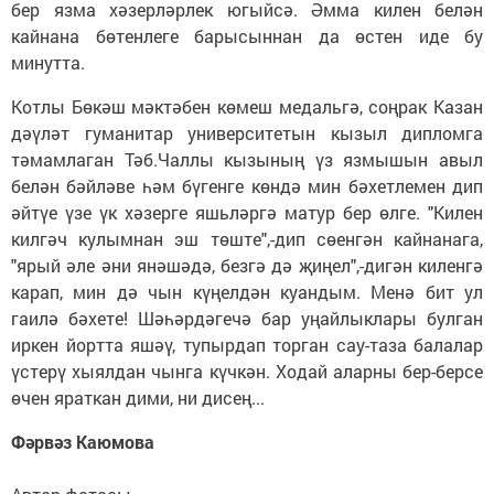
бер язма хәзерләрлек югыйсә. Әмма килен белән
кайнана бөтенлеге барысыннан да өстен иде бу
минутта.
Котлы Бөкәш мәктәбен көмеш медальгә, соңрак Казан
дәүләт гуманитар университетын кызыл дипломга
тәмамлаган Тәб.Чаллы кызының үз язмышын авыл
белән бәйләве һәм бүгенге көндә мин бәхетлемен дип
әйтүе үзе үк хәзерге яшьләргә матур бер өлге. "Килен
килгәч кулымнан эш төште",-дип сөенгән кайнанага,
"ярый әле әни янәшәдә, безгә дә җиңел",-дигән киленгә
карап, мин дә чын күңелдән куандым. Менә бит ул
гаилә бәхете! Шәһәрдәгечә бар уңайлыклары булган
иркен йортта яшәү, тупырдап торган сау-таза балалар
үстерү хыялдан чынга күчкән. Ходай аларны бер-берсе
өчен яраткан дими, ни дисең...
Фәрвәз Каюмова