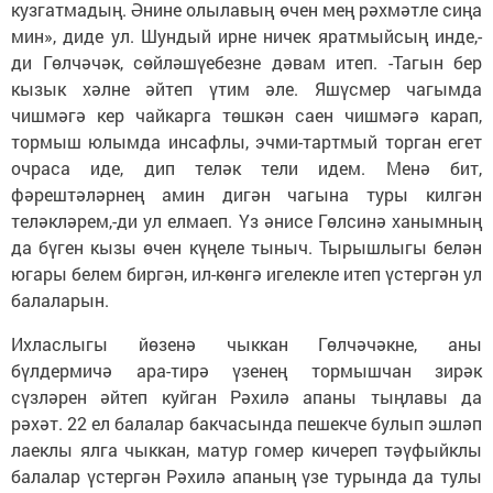
кузгатмадың. Әнине олылавың өчен мең рәхмәтле сиңа
мин», диде ул. Шундый ирне ничек яратмыйсың инде,-
ди Гөлчәчәк, сөйләшүебезне дәвам итеп. -Тагын бер
кызык хәлне әйтеп үтим әле. Яшүсмер чагымда
чишмәгә кер чайкарга төшкән саен чишмәгә карап,
тормыш юлымда инсафлы, эчми-тартмый торган егет
очраса иде, дип теләк тели идем. Менә бит,
фәрештәләрнең амин дигән чагына туры килгән
теләкләрем,-ди ул елмаеп. Үз әнисе Гөлсинә ханымның
да бүген кызы өчен күңеле тыныч. Тырышлыгы белән
югары белем биргән, ил-көнгә игелекле итеп үстергән ул
балаларын.
Ихласлыгы йөзенә чыккан Гөлчәчәкне, аны
бүлдермичә ара-тирә үзенең тормышчан зирәк
сүзләрен әйтеп куйган Рәхилә апаны тыңлавы да
рәхәт. 22 ел балалар бакчасында пешекче булып эшләп
лаеклы ялга чыккан, матур гомер кичереп тәүфыйклы
балалар үстергән Рәхилә апаның үзе турында да тулы