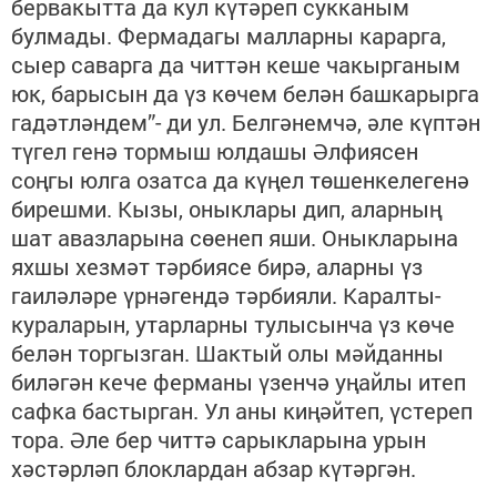
бервакытта да кул күтәреп сукканым
булмады. Фермадагы малларны карарга,
сыер саварга да читтән кеше чакырганым
юк, барысын да үз көчем белән башкарырга
гадәтләндем”- ди ул. Белгәнемчә, әле күптән
түгел генә тормыш юлдашы Әлфиясен
соңгы юлга озатса да күңел төшенкелегенә
бирешми. Кызы, оныклары дип, аларның
шат авазларына сөенеп яши. Оныкларына
яхшы хезмәт тәрбиясе бирә, аларны үз
гаиләләре үрнәгендә тәрбияли. Каралты-
кураларын, утарларны тулысынча үз көче
белән торгызган. Шактый олы мәйданны
биләгән кече ферманы үзенчә уңайлы итеп
сафка бастырган. Ул аны киңәйтеп, үстереп
тора. Әле бер читтә сарыкларына урын
хәстәрләп блоклардан абзар күтәргән.