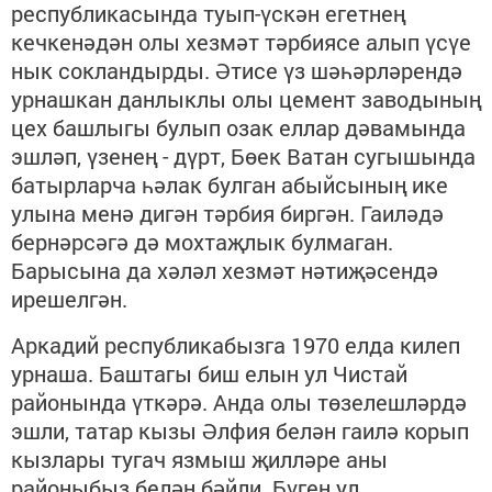
республикасында туып-үскән егетнең
кечкенәдән олы хезмәт тәрбиясе алып үсүе
нык сокландырды. Әтисе үз шәһәрләрендә
урнашкан данлыклы олы цемент заводының
цех башлыгы булып озак еллар дәвамында
эшләп, үзенең - дүрт, Бөек Ватан сугышында
батырларча һәлак булган абыйсының ике
улына менә дигән тәрбия биргән. Гаиләдә
бернәрсәгә дә мохтаҗлык булмаган.
Барысына да хәләл хезмәт нәтиҗәсендә
ирешелгән.
Аркадий республикабызга 1970 елда килеп
урнаша. Баштагы биш елын ул Чистай
районында үткәрә. Анда олы төзелешләрдә
эшли, татар кызы Әлфия белән гаилә корып
кызлары тугач язмыш җилләре аны
районыбыз белән бәйли. Бүген ул