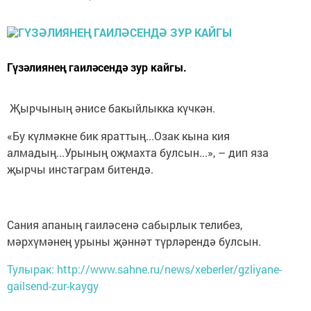
Гүзәлиянең гаиләсендә зур кайгы.
Җырчының әнисе бакыйлыкка күчкән.
«Бу күлмәкне бик яраттың...Озак кына кия
алмадың...Урының оҗмахта булсын...», – дип яза
җырчы инстаграм битендә.
Сания апаның гаиләсенә сабырлык телибез,
мәрхүмәнең урыны җәннәт түрләрендә булсын.
Тулырак: http://www.sahne.ru/news/xeberler/gzliyane-
gailsend-zur-kaygy