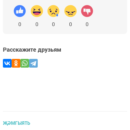
0
0
0
0
0
Расскажите друзьям
ҖӘМГЫЯТЬ