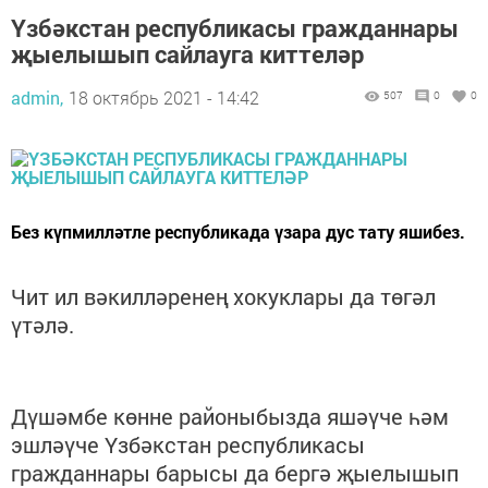
Үзбәкстан республикасы гражданнары
җыелышып сайлауга киттеләр
admin,
18 октябрь 2021 - 14:42
507
0
0
Без күпмилләтле республикада үзара дус тату яшибез.
Чит ил вәкилләренең хокуклары да төгәл
үтәлә.
Дүшәмбе көнне районыбызда яшәүче һәм
эшләүче Үзбәкстан республикасы
гражданнары барысы да бергә җыелышып