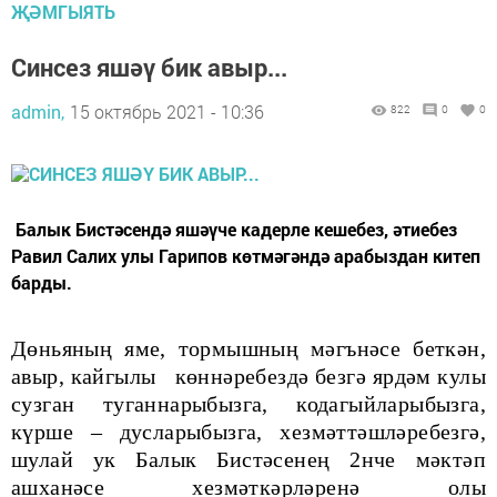
ҖӘМГЫЯТЬ
Синсез яшәү бик авыр...
admin,
15 октябрь 2021 - 10:36
822
0
0
Балык Бистәсендә яшәүче кадерле кешебез, әтиебез
Равил Салих улы Гарипов көтмәгәндә арабыздан китеп
барды.
Дөньяның яме, тормышның мәгънәсе беткән,
авыр, кайгылы көннәребездә безгә ярдәм кулы
сузган туганнарыбызга, кодагыйларыбызга,
күрше – дусларыбызга, хезмәттәшләребезгә,
шулай ук Балык Бистәсенең 2нче мәктәп
ашханәсе хезмәткәрләренә олы