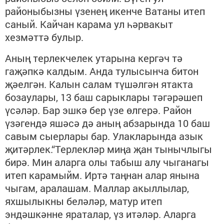
районыбызны үзенең икенче Ватаны итеп
саный. Кайчан карама ул һәрвакыт
хезмәттә булыр.
Аның терлекчелек утарына кергәч тә
гаҗәпкә калдым. Анда тулысынча битон
җәелгән. Калын салам түшәлгән ятакта
бозаулары, 13 баш сарыклары тәгәрәшеп
үсәләр. Бар эшкә бер үзе өлгерә. Район
үзәгендә яшәсә дә аның абзарында 10 баш
савым сыерлары бар. Улакларында азык
җитәрлек.“Терлекләр миңа җан тынычлыгы
бирә. Мин аларга олы табыш алу чыганагы
итеп карамыйм. Иртә таңнан алар янына
чыгам, аралашам. Маллар акыллылар,
яхшылыкны беләләр, матур итеп
эндәшкәнне яраталар, үз итәләр. Аларга