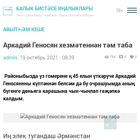
БАЛЫК БИСТӘСЕ ЯҢАЛЫКЛАРЫ
18+
"Авыл офыклары" газетасы - Балык Бистәсе районы
АВЫЛ ҺӘМ КЕШЕ
Аркадий Геносян хезмәтеннән тәм таба
admin,
19 октябрь 2021 - 08:39
704
0
0
Районыбызда үз гомерене ң 45 елын үткәрүче Аркадий
Геносяннны күптәннән белсәм дә бу очрашуымда аның
бүгенге дөньяга карашына чын-чынлап гаҗәпкә
калдым.
Иң элек тугандаш Әрмәнстан