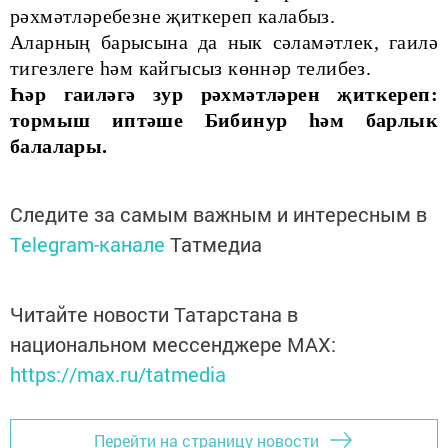
рәхмәтләребезне җиткереп калабыз.
Аларның барысына да нык сәламәтлек, гаилә
тигезлеге һәм кайгысыз көннәр телибез.
Һәр гаиләгә зур рәхмәтләрен җиткереп:
тормыш иптәше Бибинур һәм барлык
балалары.
Следите за самым важным и интересным в
Telegram-канале
Татмедиа
Читайте новости Татарстана в
национальном мессенджере MАХ:
https://max.ru/tatmedia
Перейти на страницу новости