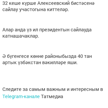
32 кеше күрше Алексеевский бистәсенә
сайлау участогына киттеләр.
Алар анда үз ил президентын сайлауда
катнашачаклар.
Ә бүгенгесе көнне районыбызда 40 тан
артык үзбәкстан вәкилләре яши.
Следите за самым важным и интересным в
Telegram-канале
Татмедиа