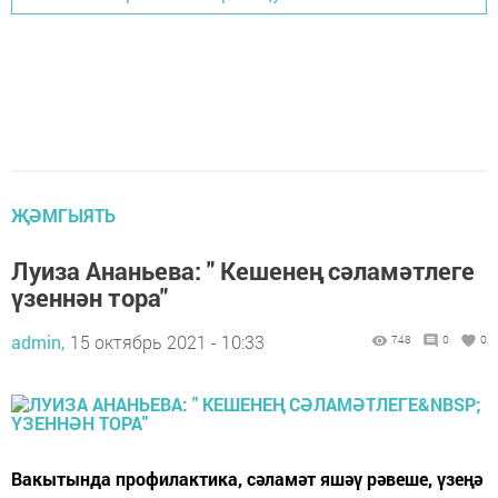
ҖӘМГЫЯТЬ
Луиза Ананьева: " Кешенең сәламәтлеге
үзеннән тора"
admin,
15 октябрь 2021 - 10:33
748
0
0
Вакытында профилактика, сәламәт яшәү рәвеше, үзеңә