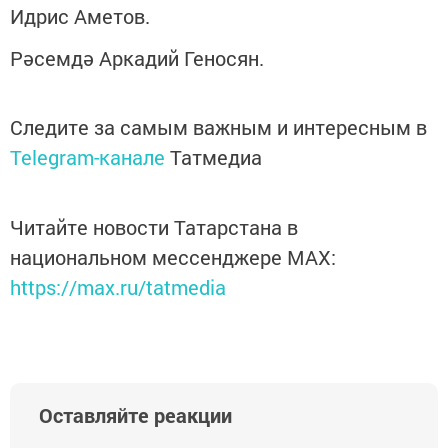
Идрис Аметов.
Рәсемдә Аркадий Геносян.
Следите за самым важным и интересным в
Telegram-канале
Татмедиа
Читайте новости Татарстана в
национальном мессенджере MАХ:
https://max.ru/tatmedia
Оставляйте реакции