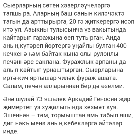
Сыерларның сөтен хәзерләүчеләргә
тапшыра. Аларның баш санын киләчәктә
тагын да арттырырга, 20 гә җиткерергә исәп
итә ул. Азыкны тулысынча үз вакытында
кайтарып гаражына өеп тутырган. Анда
аның күтәреп йөртергә уңайлы булган 400
кечкенә һәм байтак кына олы рулонлы
печәннәре саклана. Фуражлык арпаны да
алып кайтып урнаштырган. Сыерларына
иртә-кич яртышар чиләк фураж ашата.
Салам, печән алларыннан бер дә өзелми.
Әнә шулай 73 яшьлек Аркадий Геносян җир
җимертеп үз хуҗалыгында хезмәт куя.
Эшеннән – тәм, тормыштан ямь табып яши,
дип нәкъ менә аның кебекләргә әйтәләр
инде.