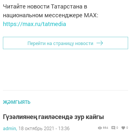
Читайте новости Татарстана в
национальном мессенджере MАХ:
https://max.ru/tatmedia
Перейти на страницу новости
ҖӘМГЫЯТЬ
Гүзәлиянең гаиләсендә зур кайгы
admin,
18 октябрь 2021 - 13:36
664
0
0