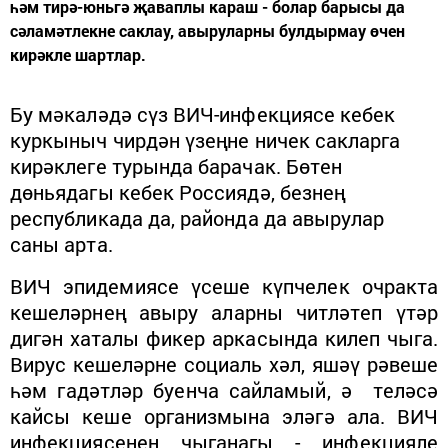
һәм тирә-юньгә җаваплы караш - болар барысы да
сәламәтлекне саклау, авыруларны булдырмау өчен
кирәкле шартлар.
Бу мәкаләдә сүз ВИЧ-инфекциясе кебек
куркыныч чирдән үзеңне ничек сакларга
кирәклеге турында барачак. Бөтен
дөньядагы кебек Россиядә, безнең
республикада да, районда да авырулар
саны арта.
ВИЧ эпидемиясе үсеше күпчелек очракта
кешеләрнең авыру аларны читләтеп үтәр
дигән хаталы фикер аркасында килеп чыга.
Вирус кешеләрне социаль хәл, яшәү рәвеше
һәм гадәтләр буенча сайламый, ә теләсә
кайсы кеше организмына эләгә ала. ВИЧ
инфекциясенең чыганагы - инфекцияле