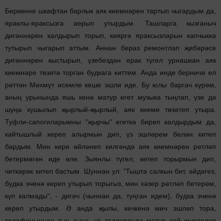
Беркөнне шкафтан барлык аяк киемнәрен тартып чыгардым да,
яраклы-яраксызга аерып утырдым. Ташларга кызганыч
дигәннәрен калдырып торып, кияргә яраксызларын капчыкка
тутырып чыгарып аттым. Аннан бераз ремонтлап җибәрәсе
дигәннәрен кыстырып, үзебездән ерак түгел урнашкан аяк
киемнәре төзәтә торган будкага киттем. Анда инде берничә ел
рәттән Мәхмүт исемле кеше эшли иде. Бу юлы баргач күрәм,
аның урынында яшь кенә матур егет музыка тыңлап, үзе дә
шуңа кушылып җырлый-җырлый, аяк киеме төзәтеп утыра.
Туфли-сапогиларымны "җырчы" егеткә биреп калдырдым да,
кайтышлый кереп алырмын дип, үз эшләрем белән китеп
бардым. Мин кире әйләнеп килгәндә аяк киемнәрен рәтләп
бетермәгән иде әле. Зыянлы түгел, көтеп торырмын дип,
читкәрәк китеп бастым. Шуннан ул: "Тышта салкын бит, әйдәгез,
будка эченә кереп утырып торыгыз, мин хәзер рәтләп бетерәм,
күп калмады", - дигәч (чыннан да, туңган идем), будка эченә
кереп утырдым. Ә анда җылы, кечкенә мич эшләп тора,
телефоныннан тын гына, үз телләрендә матур көй ишетелеп