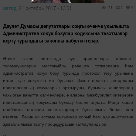
автор,
21 октябрь 2017 - 13:01
473
0
0
Дәүләт Думасы депутатлары соңгы өченче укылышта
Административ хокук бозулар кодексына төзәтмәләр
кертү турындагы законны кабул иттеләр.
Әлеге закон нигезендә суд приставлары алимент
түләмәүчеләрне мөстәкыйль рәвештә тоткарларга һәм
административ хокук бозу турында протокол төзү урынына
илтеп кую хокукына ия булачак. Закон проекты авторлары
приставларның хокукларын арттыруны, бурычлы кешеләрнең
чакырган вакытта килмәүләре, ә аларны мәҗбүриләп китерергә
приставларның хокуклары булмау белән аңлата. Моңа кадәр
проблема полиция хезмәткәрләре булышлыгы белән хәл
ителгән. Ләкин ул өстәмә чыгымнар сорый һәм административ
җаваплылыкка тарту процедурасын катлауландыра.