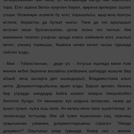
тора. Егет эшенә бөтен күңелен биреп, җиренә җиткереп эшләп
утыра. Нозимҗан исемле бу егет, тырышлыгы, җыр-моң яратуы
өстенә, беркатлы да булып чыкты. Үзем дә тиз аралашып
китүчән кеше булганлыктан, уртак телне тиз таптык. Аяк
киемемне төзәтеп утырган арада әлеге сөйкемле егет, ачылып
китеп, үзенең тормышы, Казанга ничек килеп чыгуы турында
сөйләп алды.
- Мин - Үзбәкстаннан, - диде ул. - Унтугыз яшемдә мине һәм
минем кебек берничә малайны үзебезнең шәһәрдә яшәүче бер
абзый, акча эшләргә дип ышандырып, Владивостокка алып
китте. Документларыбызны җыеп алды. Барып җиткәч, безнең
бер утрауда ниндидер байга казино төзергә тиешлегебез
билгеле булды. Ул көннәрне күз алдына китерсәм, хәзер дә
күңел тулып, күзгә яшь килә. Ач килеш көне-төне эшләттеләр, эт
типкесендә тоттылар. Ике ай түзеп яшәгәннән соң, төзелеш
хуҗасыннан үземнең документларымны сорагач: "Нинди
документ? Онытыгыз алар турында. Хәзер сез - минем