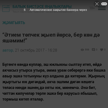
БАЛЫК БИСТӘСЕ ЯҢАЛЫКЛАРЫ
18+
5
Автоматическое закрытие баннера через
"Авыл офыклары" газетасы - Балык Бистәсе районы
ҖӘМГЫЯТЬ
“Әтием төпчек җыеп йөрсә, бер көн дә
яшәмим!”
автор,
21 октябрь 2017 - 16:28
598
0
0
Бүгенге көндә күпләр, эш юклыкны сылтау итеп, өйдә
акчасыз утырса утыра, әмма урам себерергә яки башка
авыр эшкә тотынуны күз алдына да китерми. Җырның
җыртыгы юк дигәндәй, акча эшлим дигән кешегә
теләсә нинди эшнең дә ояты юк, минемчә. Әнә бит,
читтән килүчеләр төрле эшкә бер карусыз ябышып,
тормыш көтеп яталар.