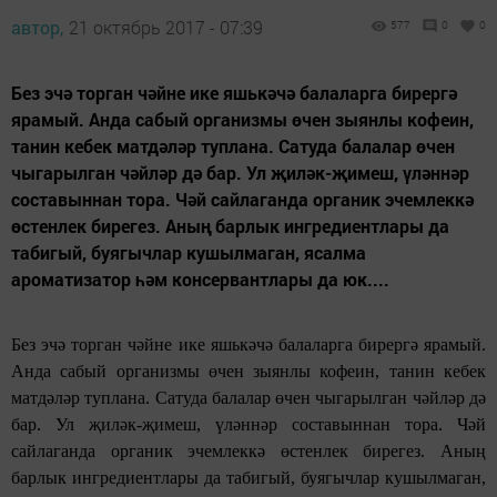
автор,
21 октябрь 2017 - 07:39
577
0
0
Без эчә торган чәйне ике яшькәчә балаларга бирергә
ярамый. Анда сабый организмы өчен зыянлы кофеин,
танин кебек матдәләр туплана. Сатуда балалар өчен
чыгарылган чәйләр дә бар. Ул җиләк-җимеш, үләннәр
составыннан тора. Чәй сайлаганда органик эчемлеккә
өстенлек бирегез. Аның барлык ингредиентлары да
табигый, буягычлар кушылмаган, ясалма
ароматизатор һәм консервантлары да юк....
Без эчә торган чәйне ике яшькәчә балаларга бирергә ярамый.
Анда сабый организмы өчен зыянлы кофеин, танин кебек
матдәләр туплана. Сатуда балалар өчен чыгарылган чәйләр дә
бар. Ул җиләк-җимеш, үләннәр составыннан тора. Чәй
сайлаганда органик эчемлеккә өстенлек бирегез. Аның
барлык ингредиентлары да табигый, буягычлар кушылмаган,