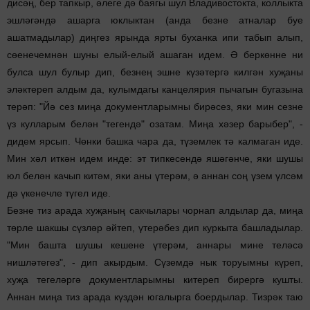
дисәң, бер тапкыр, әлеге дә баягы шул Владивостокта, коллыкта
эшләгәндә ашарга юклыктан (анда безне атналар буе
ашатмадылар) диңгез ярында ярты буханка ипи табып алып,
сөенечемнән шуны елый-елый ашаган идем. Ә беркөнне ни
булса шул булыр дип, безнең эшне күзәтергә килгән хуҗаны
эләктереп алдым да, кулымдагы канцелярия пычагын бугазына
терәп: "Йә сез миңа документларымны бирәсез, яки мин сезне
үз кулларым белән "тегендә" озатам. Миңа хәзер барыбер", -
дидем ярсып. Чөнки башка чара да, түземлек тә калмаган иде.
Мин хәл иткән идем инде: эт типкесендә яшәгәнче, яки шушы
юл белән качып китәм, яки аны үтерәм, ә аннан соң үзем үлсәм
дә үкенечле түгел иде.
Безне тиз арада хуҗаның сакчылары чорнап алдылар да, миңа
төрле шакшы сүзләр әйтеп, үтерәбез дип куркыта башладылар.
"Мин башта шушы кешене үтерәм, аннары мине теләсә
нишләтегез", - дип акырдым. Сүземдә нык торуымны күреп,
хуҗа тегеләргә документларымны китереп бирергә кушты.
Аннан миңа тиз арада күздән югалырга боердылар. Тизрәк таю