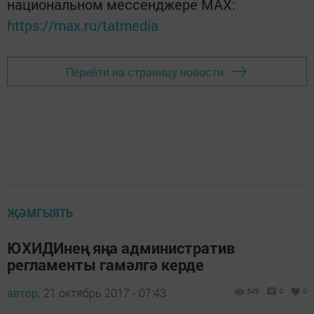
национальном мессенджере MАХ:
https://max.ru/tatmedia
Перейти на страницу новости
ҖӘМГЫЯТЬ
ЮХИДИнең яңа административ
регламенты гамәлгә керде
автор,
21 октябрь 2017 - 07:43
549
0
0