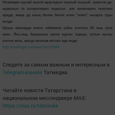
Нозимҗан шулай милли җырларын тыңлый-тыңлый, күңелле дә,
куркыныч та хатирәләрен яңартып, аяк киемнәрен төзәткән
арада, миңа да аның белән бөтен илне "гизеп" чыгарга туры
килде.
Шушы көннәрдә әлеге сөйкемле үзбәк егетенә 26 яшь тула
икән. Япь-яшь башыннан күпне күргән тырыш, алтын куллы
егетне якты, матур киләчәк көтсен иде инде.
http://matbugat.ru/news/?id=20368
Следите за самым важным и интересным в
Telegram-канале
Татмедиа
Читайте новости Татарстана в
национальном мессенджере MАХ:
https://max.ru/tatmedia