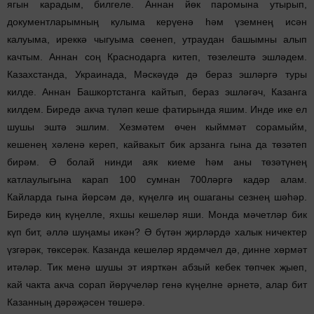
ягын карадым, билгеле. Аннан йөк паромына утырып,
документларымның кулыма керүенә һәм үземнең исән
калуыма, иреккә чыгуыма сөенеп, утраудан башымны алып
качтым. Аннан соң Краснодарга китеп, төзелештә эшләдем.
Казахстанда, Украинада, Мәскәүдә дә бераз эшләргә туры
килде. Аннан Башкортстанга кайтып, бераз эшләгәч, Казанга
килдем. Биредә акча түләп кеше фатирында яшим. Инде ике ел
шушы эштә эшлим. Хезмәтем өчен кыйммәт сорамыйм,
кешенең хәленә кереп, кайвакыт бик арзанга гына да төзәтеп
бирәм. Ә болай нинди аяк киеме һәм аны төзәтүнең
катлаулыгына карап 100 сумнан 700ләргә кадәр алам.
Кайларда гына йөрсәм дә, күңелгә иң ошаганы сезнең шәһәр.
Биредә киң күңелле, яхшы кешеләр яши. Монда мәчетләр бик
күп бит, әллә шуңамы икән? Ә бүтән җирләрдә халык ничектер
үзгәрәк, төксерәк. Казанда кешеләр ярдәмчел дә, динне хөрмәт
итәләр. Тик менә шушы эт иярткән абзый кебек төпчек җыеп,
кай чакта акча сорап йөрүчеләр генә күңелне әрнетә, алар бит
Казанның дәрәҗәсен төшерә.