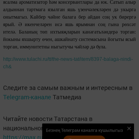
ясалма ароматизатор һәм консервантлары да юк. Сатып алыр
алдыннан тартмага язылган яшь үзенчәлекләрен дә укырга
онытмагыз. Кайбер чәйне балага бер айдан соң ук бирергә
ярый. Ә икенчеләрен исә яшь ярымнан соң гына рөхсәт
ителә. Баланың төп ихтыяҗларын канәгатьләндерә торган:
йокыны яхшырту өчен, ашкайнату системасына йогыты ясый
торган, иммунитетны ныгытучы чәйләр дә була.
http://www.tulachi.ru/tt/the-news-tat/item/8397-balaga-nindi-
ch&
Следите за самым важным и интересным в
Telegram-канале
Татмедиа
Читайте новости Татарстана в
национальном мессенджере MАХ:
Безнең Телеграм каналга кушылыгыз
https://max.ru/tatmedia