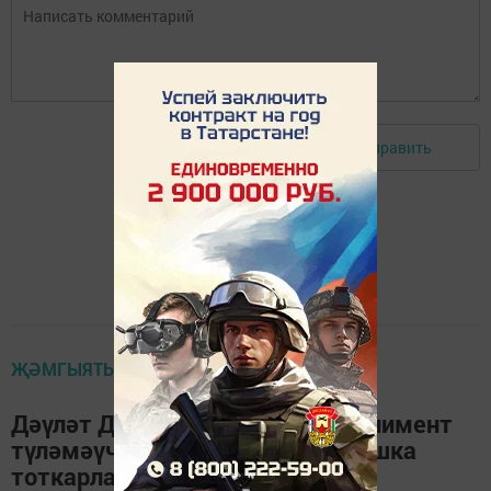
Отправить
Авторизоваться
ҖӘМГЫЯТЬ
Дәүләт Думасы приставларга алимент
түләмәүчеләрне полициядән башка
тоткарларга рөхсәт бирде