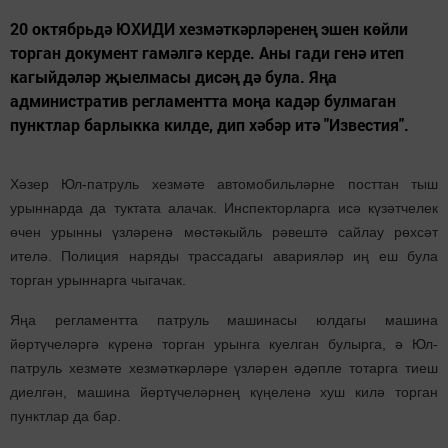
20 октябрьдә ЮХИДИ хезмәткәрләренең эшен көйли
торган документ гамәлгә керде. Аны гади генә итеп
кагыйдәләр җыелмасы дисәң дә була. Яңа
административ регламентта моңа кадәр булмаган
пунктлар барлыкка килде, дип хәбәр итә "Известия".
Хәзер Юл-патруль хезмәте автомобильләрне посттан тыш
урыннарда да туктата алачак. Инспекторларга исә күзәтчелек
өчен урынны үзләренә мөстәкыйль рәвештә сайлау рөхсәт
ителә. Полиция наряды трассадагы аварияләр иң еш була
торган урыннарга чыгачак.
Яңа регламентта патруль машинасы юлдагы машина
йөртүчеләргә күренә торган урынга куелган булырга, ә Юл-
патруль хезмәте хезмәткәрләре үзләрен әдәпле тотарга тиеш
диелгән, машина йөртүчеләрнең күңеленә хуш килә торган
пунктлар да бар.