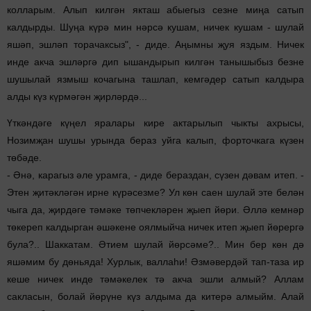
колларым. Алып килгән якташ абыегыз сезне миңа сатып
калдырды. Шуңа күрә мин нәрсә кушам, ничек кушам - шулай
яшәп, эшләп торачаксыз", - диде. Аңымны җуя яздым. Ничек
инде акча эшләргә дип ышандырып килгән танышыбыз безне
шушылай язмыш кочагына ташлап, кемгәдер сатып калдыра
алды күз күрмәгән җирләрдә...
Үткәндәге күңел яралары кире актарылып чыкты ахрысы,
Нозимҗан шушы урында бераз уйга калып, форточкага күзен
төбәде.
- Әнә, карагыз әле урамга, - диде бераздан, сүзен дәвам итеп. -
Этен җитәкләгән ирне күрәсезме? Ул көн саен шулай эте белән
чыга да, җирдәге тәмәке төпчекләрен җыеп йөри. Әллә кемнәр
төкереп калдырган әшәкене оялмыйча ничек итеп җыеп йөрергә
була?.. Шаккатам. Әтием шулай йөрсәме?.. Мин бер көн дә
яшәмим бу дөньяда! Хурлык, валлаһи! Әзмәвердәй тап-таза ир
кеше ничек инде тәмәкелек тә акча эшли алмый? Аллам
сакласын, болай йөрүне күз алдыма да китерә алмыйм. Алай