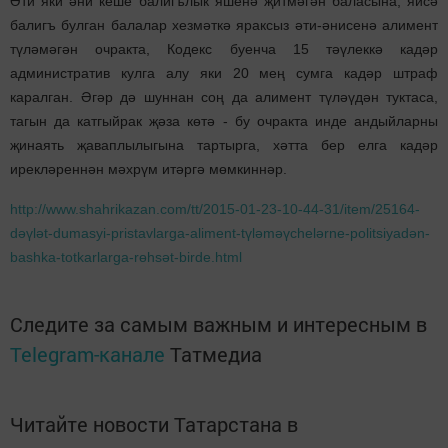
Әти яки әни кеше балигълык яшенә җитмәгән баласына, яисә
балигъ булган балалар хезмәткә яраксыз әти-әнисенә алимент
түләмәгән очракта, Кодекс буенча 15 тәүлеккә кадәр
административ кулга алу яки 20 мең сумга кадәр штраф
каралган. Әгәр дә шуннан соң да алимент түләүдән туктаса,
тагын да катгыйрак җәза көтә - бу очракта инде андыйларны
җинаять җаваплылыгына тартырга, хәтта бер елга кадәр
ирекләреннән мәхрүм итәргә мөмкиннәр.
http://www.shahrikazan.com/tt/2015-01-23-10-44-31/item/25164-
dәүlәt-dumasyi-pristavlarga-aliment-tүlәmәүchelәrne-politsiyadәn-
bashka-totkarlarga-rөhsәt-birde.html
Следите за самым важным и интересным в
Telegram-канале
Татмедиа
Читайте новости Татарстана в