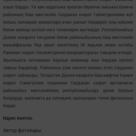
алып барды. Ул көн кадагына куелган беренче мәсьәлә буенча
районның баш мөхтәсибе Сәүдәхан хәзрәт Гайнетдиновка күп
еллык, нәтиҗәле хезмәтләре өчен рәхмәт белдереп олы юбилее
белән кайнар котлап изге теләкләрен җиткерде. Республикабыз
Диния нәзәрәте тәгьдиме белән районыбызның баш мөхтәсибе
вазыйфасына Яңа авыл мәчетенең 38 яшьлек имам хатибы
Рамазан хәзрәт Хисаметдинов кандидатурасы тәкьдим ителде.
Җыелышта катнашкан барлык имамнар аны бердәм хуплап
тавыш бирделәр. Районның үзәк мәчете имамы итеп Сәүдәхан
хәзрәт сайланды. Татарстан Диния нәзәрәте баш мөфтие Камил
хәзрәт Сәмигуллин соңыннан Сәүдәхан хәзрәт җитәкләгән
районыбыз мөхтәсибенең республикабызда үрнәк булуын
белдерде, киләчәктә дә нәтиҗәле эшләүләрен теләп фатихасын
бирде.
Идрис Аметов.
Автор фотолары