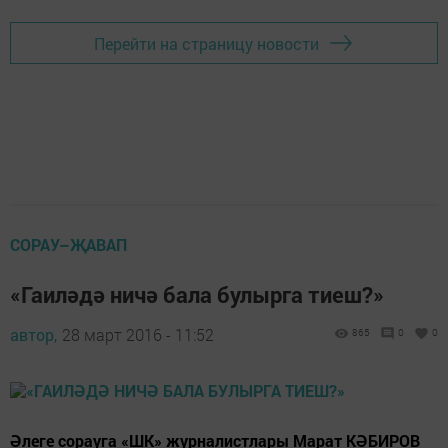
Перейти на страницу новости
CОРАУ–ҖАВАП
«Гаиләдә ничә бала булырга тиеш?»
автор,
28 март 2016 - 11:52
865
0
0
Әлеге сорауга «ШК» журналистлары Марат КӘБИРОВ