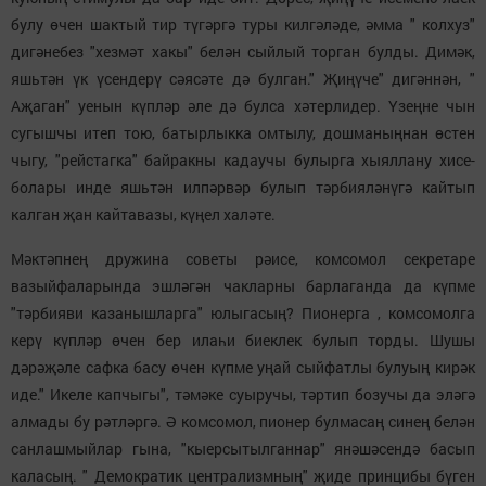
булу өчен шактый тир түгәргә туры килгәләде, әмма " колхуз"
дигәнебез "хезмәт хакы" белән сыйлый торган булды. Димәк,
яшьтән үк үсендерү сәясәте дә булган." Җиңүче" дигәннән, "
Аҗаган" уенын күпләр әле дә булса хәтерлидер. Үзеңне чын
сугышчы итеп тою, батырлыкка омтылу, дошманыңнан өстен
чыгу, "рейстагка" байракны кадаучы булырга хыяллану хисе-
болары инде яшьтән илпәрвәр булып тәрбияләнүгә кайтып
калган җан кайтавазы, күңел халәте.
Мәктәпнең дружина советы рәисе, комсомол секретаре
вазыйфаларында эшләгән чакларны барлаганда да күпме
"тәрбияви казанышларга" юлыгасың? Пионерга , комсомолга
керү күпләр өчен бер илаһи биеклек булып торды. Шушы
дәрәҗәле сафка басу өчен күпме уңай сыйфатлы булуың кирәк
иде." Икеле капчыгы", тәмәке суыручы, тәртип бозучы да эләгә
алмады бу рәтләргә. Ә комсомол, пионер булмасаң синең белән
санлашмыйлар гына, "кыерсытылганнар" янәшәсендә басып
каласың. " Демократик централизмның" җиде принцибы бүген