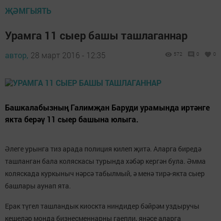
ҖӘМГЫЯТЬ
Урамга 11 сыер башы ташлаганнар
автор,
28 март 2016 - 12:35
572
0
0
Башкалабызның Галимҗан Баруди урамында иртәнге
якта берәү 11 сыер башына юлыга.
Әлеге урынга тиз арада полиция килеп җитә. Аларга биредә
ташланган бала коляскасы турында хәбәр кергән була. Әмма
коляскада куркыныч нәрсә табылмый, ә менә тирә-якта сыер
башлары аунап ята.
Ерак түгел ташландык киоскта ниндидер бәйрәм уздыручы
кешеләр монда бизнесменнарны гаепли, янәсе аларга