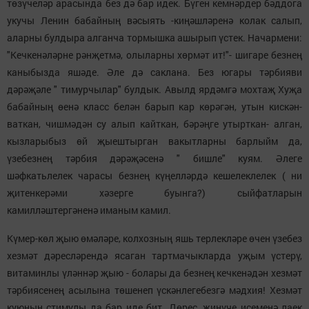
төзүчеләр арасында без дә бар идек. Бүген кемнәрдер бәддога
укучы Ленин бабайның вәсыять -киңәшләренә колак салып,
аларны булдыра алганча тормышка ашырып үстек. Начармени:
"Кечкенәләрне рәнҗетмә, олыларны хөрмәт ит!"- шигаре безнең
каныбызда яшәде. Әле дә саклана. Без югары тәрбияви
дәрәҗәле " тимурчылар" булдык. Авылд ярдәмгә мохтаҗ Хуҗа
бабайның өенә класс белән барып кар көрәгән, утын кискән-
ваткан, чишмәдән су алып кайткан, бәрәңге утырткан- алган,
кызларыбыз өй җыештырган вакытларны барлыйм да,
үзебезнең тәрбия дәрәҗәсенә " бишле" куям. Әлеге
шәфкатьлелек чарасы безнең күңелләрдә кешелеклелек ( ни
җитенкерәми хәзерге буынга?) сыйфатларын
камилләштергәненә иманым камил.
Күмер-көл җыю өмәләре, колхозның яшь терлекләре өчен үзебез
хезмәт дәресләрендә ясаган тартмачыкларда уҗым үстерү,
витаминлы үләннәр җыю - болары да безнең кечкенәдән хезмәт
тәрбиясенең асылына төшенеп үскәнлегебезгә мәдхия! Хезмәт
куюның стимулы да бар иде бит. Дөрес, җиңүче исеменә лаек