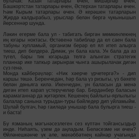
булачак: Казан татарлары өчен, мишәрләр өчен,
Башкортстан татарлары өчен, Әстерхан татарлары өчен.
Һәм Кырым татарлары өчен. Ә керәшен татарларын
Җирдә калдырабыз, урыслар белән бергә чукынышып
йөрсеннәр шунда.
Ләкин егерме бала ул - табигать биргән мөмкинлекнең
иң югары ноктасы. Өстәвенә табиблар да ел саен бала
табуны хупламый, организм берәр ел ял итеп алырга
тиеш, дип белдерә. Димәк, ун бала кала. Ун бала да аз
түгел, бары тик югарыда телгә алынган стратегик
планнар ике тапкыр акрынрак чынга ашырылачак дигән
сүз генә.
Монда кайберәүләр: «Ник хәерче үрчетергә?» - дип
каршы төшә. Беренчедән, һәр бала үз ризыгы, үз бәхете
белән дөньяга килә. Икенчедән, ун баласын да менә
дигән итеп карап үстерүчеләр бар. Бердәнбер баласын
карамаганнар да җитәрлек. Кешенең байлыгы-ярлылыгы
балалар санына турыдан-туры бәйледер дип уйламыйм.
Шулай булгач, һәр гаиләдә унышар бала булырга тиеш -
и баста!
Бу язманың мәгънәсезлеген сез күптән тойгансыздыр
инде. Ниһаять, үзем дә аңладым. Беләсезме ни өчен?
Өйләнешкәнче үк әле, мәхәббәтнең кайнар учагында