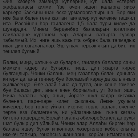
Әйе, хәзерге заманда күпләрнең күп бала үстереп
җәфаланасы килми. Үзе өчен яшәп калырга яисә
карьера баскычыннан өс­кә үрмәләргә тырыша. Бер яки
ике бала белән генә калган гаиләләр күпчелекне тәшкил
итә. Рәсәйнең һәр гаиләсенә 1,5 бала туры килүе дә
шуңардан. Минем бердәнбер балаларын югалткан
гаиләләрне күргәнем бар. Аларны юатырга сүзләр
табылмый. Их, нигә яшь вакытта күбрәк бала тапмадык
икән дип өзгәләнәләр. Эш үткәч, терсәк якын да бит, тик
тешләп булмый.
Бәлки, миңа, хатын-кыз буларак, гаиләдә балалар саны
мөмкин кадәр аз булырга тиеш, дип язарга кирәк
булгандыр. Чөнки баланы мең газаплар белән дөньяга
китерү дә, аны төннәр буе йокламый карау да хатын-кыз
җилкәсендә. Әле алай гына да түгел, әни кеше гомере
буе баласы дип, аның өчен борчылып, ут йотып яши.
Ничә баласы бар, аның йөрәге шул кадәр кисәккә
бүленеп, парә-парә килеп сызлана. Ләкин укучым
кичерер, бер төрле уйлап, икенче төрле эшләп, өченче
төрле яза белмәгәнгә, ни уйлаганымны гына кәгазь
битенә төшердем. Болай язганга әбиләребезнең дә рухы
шат булыр дип уйлыйм. Чөнки алар Аллаһы биргән һәр
балага яшәү бүләк иткәннәр, хәзергеләр кебек елына
ике-өч тапкыр, гөнаһсыз җаннарны корбан итмәгәннәр.