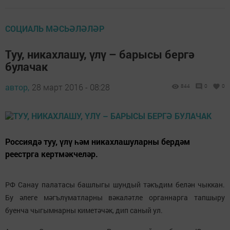
СОЦИАЛЬ МӘСЬӘЛӘЛӘР
Туу, никахлашу, үлү – барысы бергә
булачак
автор,
28 март 2016 - 08:28
844
0
0
Россиядә туу, үлү һәм никахлашуларны бердәм
реестрга кертмәкчеләр.
РФ Санау палатасы башлыгы шундый тәкъдим белән чыккан.
Бу әлеге мәгълүматларны вәкаләтле органнарга тапшыру
буенча чыгымнарны киметәчәк, дип саный ул.