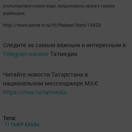
утильләштерүгә караганда, калдыкларны урамга ташлау
уңайлырак.
http://www.almet-rt.ru/tt/thebest/item/14429
Следите за самым важным и интересным в
Telegram-канале
Татмедиа
Читайте новости Татарстана в
национальном мессенджере MАХ:
https://max.ru/tatmedia
Теги:
11 СЫЕР БАШЫ