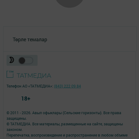
Төрле темалар
Телефон АО «ТАТМЕДИА»:
(843) 222 09 84
18+
© 2011 - 2026. Авыл офыклары (Сельские горизонты). Все права
защищены.
© ТАТМЕДИА. Все материалы, размещенные на сайте, защищены
законом.
Перепечатка, воспроизведение и распространение в любом объеме