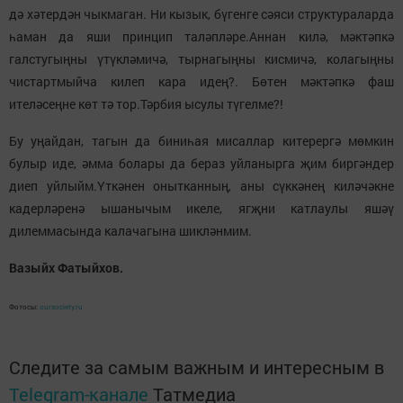
дә хәтердән чыкмаган. Ни кызык, бүгенге сәяси структураларда
һаман да яши принцип таләпләре.Аннан килә, мәктәпкә
галстугыңны үтүкләмичә, тырнагыңны кисмичә, колагыңны
чистартмыйча килеп кара идең?. Бөтен мәктәпкә фаш
ителәсеңне көт тә тор.Тәрбия ысулы түгелме?!
Бу уңайдан, тагын да биниһая мисаллар китерергә мөмкин
булыр иде, әмма болары да бераз уйланырга җим биргәндер
диеп уйлыйм.Үткәнен онытканның, аны сүккәнең киләчәкне
кадерләренә ышанычым икеле, ягҗни катлаулы яшәү
дилеммасында калачагына шикләнмим.
Вазыйх Фатыйхов.
Фотосы:
oursociety.ru
Следите за самым важным и интересным в
Telegram-канале
Татмедиа