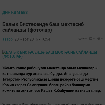
ДИН ҺӘМ БЕЗ
Балык Бистәсендә баш мөхтәсиб
сайланды (фотолар)
автор,
28 март 2016 - 10:54
970
0
0
Җомга көнне район үзәк мәчетендә авыл муллалары
катнашында зур җыелыш булды. Аның эшендә
Татарстан Республикасы Диния нәзәрәте баш мөфтие
Камил хәзрәт Сәмигуллин белән район башкарма
комитеты җитәкчесе Рашат Хәбибуллин катнаштылар.
Җыелышны Республиканың баш казые Җәлил хәзрәт Фазылов