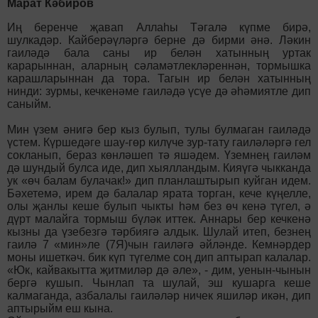
Марат Кәбиров
Иң беренче җавап Аллаһы Тәгалә күпме бирә,
шулкадәр. Кайберәүләргә берне дә бирми әнә. Ләкин
гаиләдә бала саны ир белән хатынның уртак
карарыннан, аларның сәламәтлекләреннән, тормышка
карашларыннан да тора. Тагын ир белән хатынның
нинди: зурмы, кечкенәме гаиләдә үсүе дә әһәмиятле дип
саныйм.
Мин үзем әнигә бер кыз булып, тулы булмаган гаиләдә
үстем. Күршедәге шау-гөр килүче зур-тату гаиләләргә гел
сокланып, бераз көнләшеп тә яшәдем. Үземнең гаиләм
дә шундый булса иде, дип хыялландым. Кияүгә чык­канда
ук «өч балам булачак!» дип планлаштырып куйган идем.
Бәхетемә, ирем дә балалар ярата торган, кече күңелле,
олы җанлы кеше булып чыкты һәм без өч кенә түгел, ә
дүрт малайга тормыш бүләк иттек. Аннары бер кечкенә
кызны да үзебезгә тәрбиягә алдык. Шулай итеп, безнең
гаилә 7 «мин»ле (7Я)чын гаиләгә әйләнде. Кемнәрдер
моны ишеткәч. бик күп түгелме соң дип аптырап калалар.
«Юк, кайвакытта җитмиләр дә әле», - дим, уенын-чынын
бергә кушып. Чынлап та шулай, эш кушарга кеше
калмаганда, азбалалы гаиләләр ничек яшиләр икән, дип
аптырыйм еш кына.