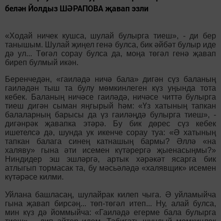
белән Йолдыз ШӘРАПОВА җавап эзли
«Ходай ничек кушса, шулай булырга тиеш», - ди бер
танышым. Шулай җиңел генә булса, бик әйбәт булыр иде
дә ул... Төгәл сорау булса да, моңа төгәл генә җавап
биреп булмый икән.
Беренчедән, «гаиләдә ничә бала» дигән сүз баланың
гаиләдән тыш та булу мөмкинлеген күз уңында тота
кебек. Баланың ничәсе гаиләдә, ничәсе читтә булырга
тиеш дигән сыман яңгырый һәм: «Үз хатының тапкан
балаларның барысы да үз гаиләңдә булырга тиеш», -
дигәнрәк җавапка этәрә. Бу бик дөрес сүз кебек
ишетелсә дә, шунда ук икенче сорау туа: «Ә хатының
тапкан балага ­синең катнашың бармы? Әллә «на
халяву» гына әти исемен күтәрергә җыенасыңмы?»
Ниндидер эш эшләргә, артык хәрәкәт ясарга бик
атлыгып тормасак та, бу мәсьәләдә «халявщик» исемен
күтәрәсе килми.
Уйлана башласаң, шулайрак килеп чыга. Ә уйламыйча
гына җавап бирсәң... төп-төгәл итеп... Ну, алай булса,
мин күз дә йоммыйча: «Гаиләдә егерме бала булырга