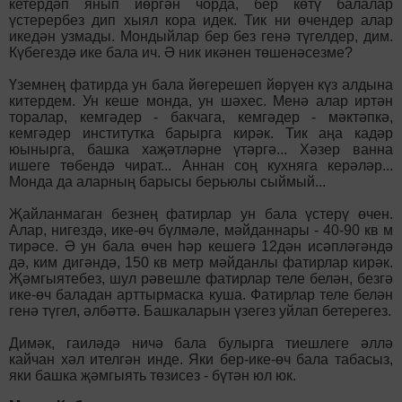
кетердәп янып йөргән чорда, бер көтү балалар
үстерербез дип хыял кора идек. Тик ни өчендер алар
икедән узмады. Мондыйлар бер без генә түгелдер, дим.
Күбегездә ике бала ич. Ә ник икәнен төшенәсезме?
Үземнең фатирда ун бала йөгерешеп йөрүен күз алдына
китердем. Ун кеше монда, ун шәхес. Менә алар иртән
торалар, кемгәдер - бакчага, кемгәдер - мәктәпкә,
кемгәдер институтка барырга кирәк. Тик аңа кадәр
юынырга, башка хаҗәтләрне үтәргә... Хәзер ванна
ишеге төбендә чират... Аннан соң кухняга керәләр...
Монда да аларның барысы берьюлы сыймый...
Җайланмаган безнең фатирлар ун бала үстерү өчен.
Алар, нигездә, ике-өч бүлмәле, мәйданнары - 40-90 кв м
тирәсе. Ә ун бала өчен һәр кешегә 12дән исәпләгәндә
дә, ким дигәндә, 150 кв метр мәйданлы фатирлар кирәк.
Җәмгыятебез, шул рәвешле фатирлар теле белән, безгә
ике-өч баладан арттырмаска куша. Фатирлар теле белән
генә түгел, әлбәттә. Башкаларын үзегез уйлап бетерегез.
Димәк, гаиләдә ничә бала булырга тиешлеге әллә
кайчан хәл ителгән инде. Яки бер-ике-өч бала табасыз,
яки башка җәмгыять төзисез - бүтән юл юк.