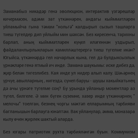
Заманабыз никадәр генә эволюцион, интерактив үзгәрешләр
кичермәсен, адәми зат үткәннәрен, андагы кыйммәтләрен
уйламыйча гына тәмам "нольгә" калдырып сызып ташларга
тиеш түгелдер дип уйлыйм мин шәхсән. Без киресенчә, тарихны
барлап, аның кыйммәтләрен күңел иләгеннән уздырып,
файдаланлырлыкларын камилләштерергә тиеш түгелме икән?
Югыйсә, үткәннәрдә гел начарлык кына, гел дә булдыксызлык
үрнәкләре генә ятмый ич инде. Замана шаукымы: иске дибез дә,
җир белән тигезлибез. Кая инде ул нидер алып калу. Шәһәрнең
үрчүе, авылларның , нигездә, сүнеп баруы - шушы хакыйкатьнең
дә ачы үрнәге түгелме соң? Бу урында уйланыр моментлар аз
түгел, билгеле. Ә мин бүген сүземне, хәзер инде үткәннәрнең "
мелочы" тоелган, безнең чоргы мәктәп елларымның тәрбияви
багланышын барлауга юнәлтәм. Вак уйланулар, әмма, моназара
кылу өчен җирлек шактый аларда.
Без югары патриотик рухта тәрбияләнгән буын. Коммунизм