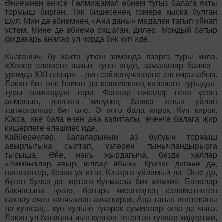
Әниемнең әнисе Гөлмиҗамал әбием тугыз балага якты
тормыш биргән. Тик бишесенең гомере кыска булган
шул. Мин дә әбиемнең «Ана даны» медален тагып уйнап
үстем. Мине дә әбиемә охшаган, диләр. Мондый батыр
фидакарь аналар ул чорда бик күп иде.
Кызганыч, бу хакта үткән заманда язарга туры килә.
«Хәзер элеккеге вакыт түгел инде, заманалар башка -
урамда XXI гасыр», - дип сөйләнүчеләрне еш очратабыз.
Ләкин бит әле һаман да кешелекнең киләчәге турыдан-
туры әниләрдән тора. Фәннәр никадәр генә үсеш
алмасын, дөньяга килүнең башка юлын уйлап
тапмаганнар бит әле. Ә илгә бала кирәк. Күп кирәк.
Юкса, ике бала өчен ана капиталы, өченче балага җир
кишәрлеге өләшмәс иде.
Кайберәүләр, балаларының аз булуын тормыш
авырлыгына сылтап, үзләрен тынычландырырга
тырыша. Әйе, нәкъ җырдагыча, бездә хәлләр
«Заманалар авыр, юллар ябык». Кризис дигәне дә,
нишләптер, безне үз итте. Китәргә уйламый да. Эше дә,
бүген булса да, иртәгә булмаска бик мөмкин. Балалар
бакчасына түләр, бәгырь кисәгеңнең сәламәтлеген
саклау өчен капчык­лап акча кирәк. Аңа тагын ипотеканы
да кушсаң... күп нульле түгәрәк суммалар килә дә чыга.
Ләкин ул балаңны чын күннән тегелгән туннар кидертми,