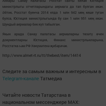
Аннары Санау палатасы Росстат сайты белән Юстиция
министрлыгы отчетларындагы аермага да тап булган икән.
Әйтик, Росстат буенча 2014 елда 1 млн 942 мең кеше туган
булса, Юстиция министрлыгында бу сан 1 млн 951 мең икән.
Шундый аермалар бик күп табылган.
Якын арада Санау палатасы аермаларны төзәтү өчен
документларны Юстиция, Финанс министрлыкларына,
Росстатка һәм РФ Хөкүмәтенә җибәрәчәк.
http://www.almet-rt.ru/tt/thebest/item/14414
Следите за самым важным и интересным в
Telegram-канале
Татмедиа
Читайте новости Татарстана в
национальном мессенджере MАХ: