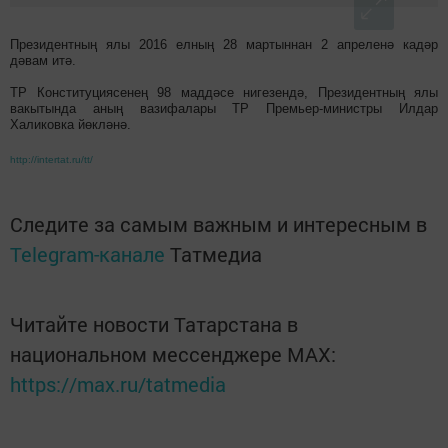
Президентның ялы 2016 елның 28 мартыннан 2 апреленә кадәр
дәвам итә.
ТР Конституциясенең 98 маддәсе нигезендә, Президентның ялы
вакытында аның вазифалары ТР Премьер-министры Илдар
Халиковка йөкләнә.
http://intertat.ru/tt/
Следите за самым важным и интересным в
Telegram-канале
Татмедиа
Читайте новости Татарстана в
национальном мессенджере MАХ:
https://max.ru/tatmedia