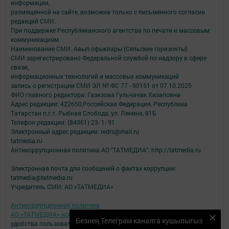
информации,
размещенной на сайте, возможна только с письменного согласия
редакций СМИ.
При поддержке Республиканского агентства по печати и массовым
коммуникациям.
Наименование СМИ: Авыл офыклары (Сельские горизонты)
СМИ зарегистрировано Федеральной службой по надзору в сфере
связи,
информационных технологий и массовых коммуникаций
запись о регистрации СМИ ЭЛ № ФС 77 - 90151 от 07.10.2025
ФИО главного редактора: Газизова Гульчачак Хизаповна
Адрес редакции: 422650,Российская Федерация, Республика
Татарстан п.г.т. Рыбная Слобода, ул. Ленина, 81Б
Телефон редакции: (84361) 23- 1- 91
Электронный адрес редакции: redrs@mail.ru
tatmedia.ru
Антикоррупционная политика АО "ТАТМЕДИА": http://tatmedia.ru
Электронная почта для сообщений о фактах коррупции:
tatmedia@tatmedia.ru
Учредитель СМИ: АО «ТАТМЕДИА»
Антикоррупционная политика
АО «ТАТМЕДИА» использует «cookie»
для персонализации сервисов и
Безнең Телеграм каналга кушылыгыз
удобства пользователей сайтом.