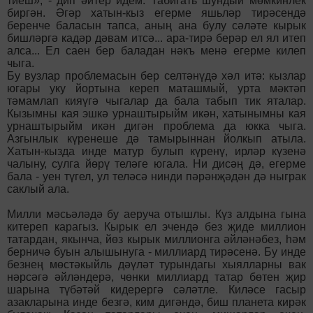
тиеш», - дип әйтер идем. Табигать шундый мөмкинлек
биргән. Әгәр хатын-кыз егерме яшьләр тирәсендә
беренче баласын тапса, аның ана булу сәләте кырык
бишләргә кадәр дәвам итсә... ара-тирә берәр ел ял итеп
алса... Ел саен бер баладан нәкъ менә егерме килеп
чыга.
Бу вузлар проблемасын бер селтәнүдә хәл итә: кызлар
югары уку йортына кереп маташмый, урта мәктәп
тәмамлап кияүгә чыгалар да бала табып тик яталар.
Кызымны кая эшкә урнаштырыйм икән, хатынымны кая
урнаштырыйм икән дигән проб­лема да юкка чыга.
Азгынлык күренеше дә тамырыннан йолкып атыла.
Хатын-кызда инде матур булып күренү, ирләр күзенә
чалыну, сулга йөрү теләге югала. Ни дисәң дә, егерме
бала - уен түгел, ул теләсә нинди пәрәнҗәдән дә ныграк
сак­лый ала.
Милли мәсьәләдә бу аеруча отышлы. Күз алдына гына
китереп карагыз. Кырык ел эчендә без җиде миллион
татардан, якынча, йөз кырык миллионга әйләнәбез, һәм
берничә буын алышынуга - миллиард тирәсенә. Бу инде
безнең мөстәкыйль дәүләт турындагы хыялларны вак
нәрсәгә әйләндерә, чөнки миллиард татар бөтен җир
шарына түбәтәй кидерергә сәләтле. Киләсе гасыр
азакларына инде безгә, ким дигәндә, биш планета кирәк