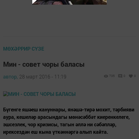
МӨХӘРРИР СҮЗЕ
Мин - совет чоры баласы
автор,
28 март 2016 - 11:19
735
0
0
Бүгенге яшәеш кануннары, янәшә-тирә мохит, тәрбияви
аура, кешеләр арасындагы мөнәсәббәт киеренкелеге,
эшсезлек, чор кризисы, тагын әллә ни сәбәпләр,
ирексездән еш кына үткәннәргә алып кайта.