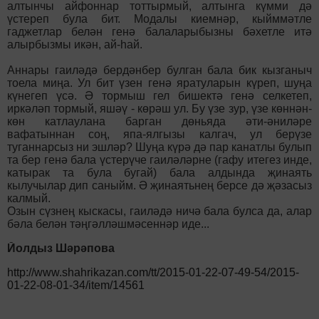
алтынчы айфоннар тоттырмый, алтынга күмми дә
үстереп була бит. Модалы киемнәр, кыйммәтле
гаджетлар бе­лән генә балаларыбызны бәхетле итә
алырбызмы икән, ай-һай.
Аннары гаиләдә бердәнбер булган бала бик кызганыч
тоела миңа. Ул бит үзен генә яратуларын күреп, шуңа
күнегеп үсә. Ә тормыш гел бишектә генә селкетеп,
иркәләп тормый, яшәү - көрәш ул. Бу үзе зур, үзе көннән-
көн катлаулана барган дөньяда әти-әниләре
вафатыннан соң, япа-ялгызы калгач, ул берүзе
туганнарсыз ни эшләр? Шуңа күрә дә пар канатлы булып
та бер генә бала үстерүче гаиләләрне (гафу итегез инде,
катырак та була бугай) бала алдында җинаять
кылучылар дип саныйм. Ә җинаятьнең берсе дә җәзасыз
калмый.
Озын сүзнең кыскасы, гаиләдә ничә бала булса да, алар
бәла белән тәңгәлләшмәсеннәр иде...
Йолдыз Шәрәпова
http://www.shahrikazan.com/tt/2015-01-22-07-49-54/2015-
01-22-08-01-34/item/14561