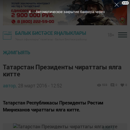
3
Автоматическое закрытие баннера через
БАЛЫК БИСТӘСЕ ЯҢАЛЫКЛАРЫ
18+
"Авыл офыклары" газетасы - Балык Бистәсе районы
ҖӘМГЫЯТЬ
Татарстан Президенты чираттагы ялга
китте
автор,
28 март 2016 - 12:52
533
0
0
Татарстан Республикасы Президенты Рөстәм
Миңнеханов чираттагы ялга китте.