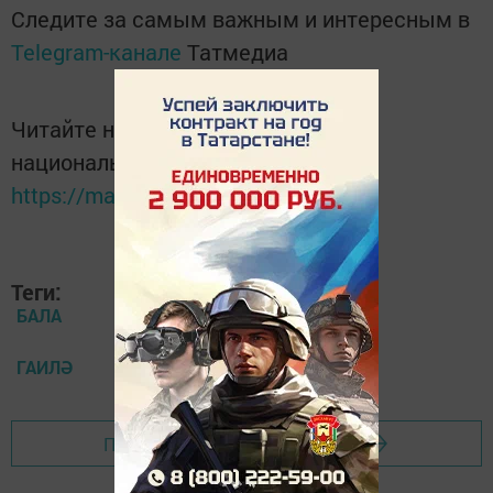
Следите за самым важным и интересным в
Telegram-канале
Татмедиа
Читайте новости Татарстана в
национальном мессенджере MАХ:
https://max.ru/tatmedia
Теги:
БАЛА
ГАИЛӘ
Перейти на страницу новости