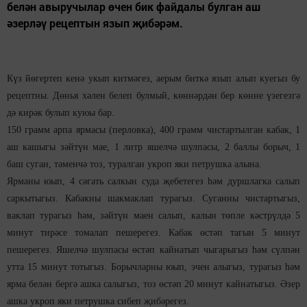
белән авыручылар өчен бик файдалы булган аш
әзерләү рецептын язып җибәрәм.
Күз йөгертеп кенә укып китмәгез, аерым биткә язып алып куегыз бу
рецептны. Дөнья хәлен белеп булмый, көннәрдән бер көнне үзегезгә
дә кирәк булып куюы бар.
150 грамм арпа ярмасы (перловка), 400 грамм чистартылган кабак, 1
аш кашыгы зәйтүн мае, 1 литр яшелчә шулпасы, 2 баллы борыч, 1
баш суган, тәменчә тоз, туралган укроп яки петрушка алына.
Ярманы юып, 4 сәгать салкын суда җебетегез һәм дуршлагка салып
саркытыгыз. Кабакны шакмаклап турагыз. Суганны чистартыгыз,
ваклап турагыз һәм, зәйтүн маен салып, калын төпле кәстрүлдә 5
минут тирәсе томалап пешерегез. Кабак өстәп тагын 5 минут
пешерегез. Яшелчә шулпасы өстәп кайнатып чыгарыгыз һәм сүлпән
утта 15 минут тотыгыз. Борычларны юып, эчен алыгыз, турагыз һәм
ярма белән бергә ашка салыгыз, тоз өстәп 20 минут кайнатыгыз. Әзер
ашка укроп яки петрушка сибеп җибәрегез.