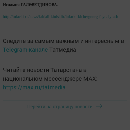
Исламия ГАЛӘВЕТДИНОВА.
http://tulachi.ru/news/faidali-kinishlir/infarkt-kichergnnrg-faydaly-ash
Следите за самым важным и интересным в
Telegram-канале
Татмедиа
Читайте новости Татарстана в
национальном мессенджере MАХ:
https://max.ru/tatmedia
Перейти на страницу новости