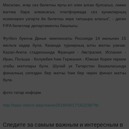
Мәсәлән, әгәр сез билетны ярты ел элек алган булсагыз, ләкин
матчка бара алмасагыз, платформада сез кунакларның
исемнәрен үзгәртә йә билетны кире тапшыра аласыз", - дигән
FIFA билетлар департаменты башлыгы.
Футбол буенча Дөнья чемпионаты Россиядә 14 июньнән 15
июльгә кадәр була. Казанда турнирның алты матчы узачак:
Kazan-Arena стадионында Франция - Австралия, Испания -
Иран, Польша - Колумбия һәм Германия - Южная Корея төркем
этабы матчлары була. Шулай ук Татарстан башкаласында
финалның сигездән бер матчы һәм бер чирек финал матчы
була.
фото татар информ.
http://tatar-inform.tatar/news/2018/04/17/162238/?tb
Следите за самым важным и интересным в