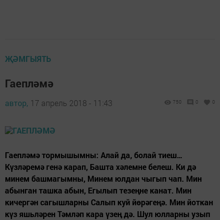
ҖӘМГЫЯТЬ
Гаепләмә
автор,
17 апрель 2018 - 11:43
750
0
0
Гаепләмә тормышымны: Алай да, болай тиеш…
Күзләремә генә карап, Башта хәлемне белеш. Ки дә
минем башмагымны, Минем юлдан чыгып чап. Мин
абынган ташка абын, Егылып тезеңне канат. Мин
кичергән сагышларны Салып куй йөрәгеңә. Мин йоткан
күз яшьләрен Тәмләп кара үзең дә. Шул юлларны узып