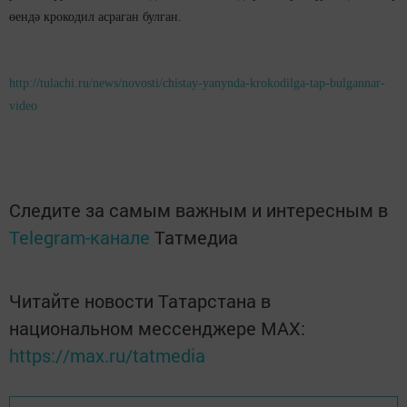
өендә крокодил асраган булган.
http://tulachi.ru/news/novosti/chistay-yanynda-krokodilga-tap-bulgannar-
video
Следите за самым важным и интересным в
Telegram-канале
Татмедиа
Читайте новости Татарстана в
национальном мессенджере MАХ:
https://max.ru/tatmedia