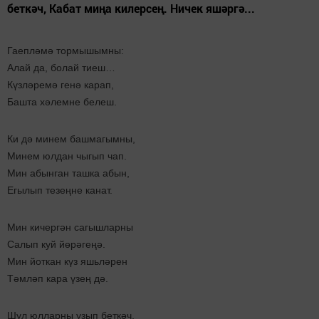
беткәч, Кабат миңа килерсең. Ничек яшәргә...
Гаепләмә тормышымны:
Алай да, болай тиеш…
Күзләремә генә карап,
Башта хәлемне белеш.
Ки дә минем башмагымны,
Минем юлдан чыгып чап.
Мин абынган ташка абын,
Егылып тезеңне канат.
Мин кичергән сагышларны
Салып куй йөрәгеңә.
Мин йоткан күз яшьләрен
Тәмләп кара үзең дә.
Шул юлларны узып беткәч,