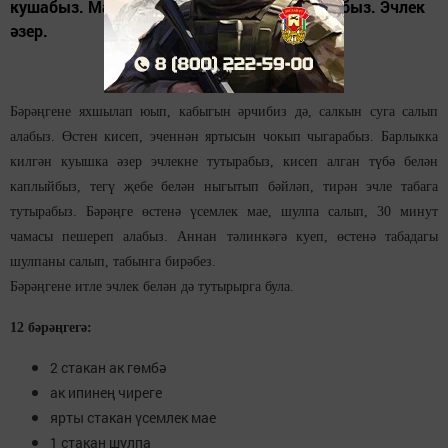
кушабыз. Май, тоз өстәп, яхшылап болгатабыз. Эчлек
әзер.
Бәрәңгене яхшылап юып, кабыгын әрчибиз дә, салкын суга салып
алабыз. Өстен кисеп, эченнән яртысын чокып чыгарабыз. Барлыкка
килгән куышка әзер эчлекне тутырабыз, кисеп алган түбә белән
каплыйбыз, тегү җебе белән ныгытып бәйләп, тирән эчле табага
тутырабыз. Бәрәңге өстенә үсемлек мае, шулпа салып, 30 минут
чамасы пешереп алабыз. Аннан тәлинкәгә куеп, өстенә табадагы
шулпаны салып, табынга бирәбез.
Бәрәңгене итле эчлек белән дә тутырырга була.
12 бәрәңгегә:
2 стакан ак гөмбә
ак ипинең чиреге
ярты стакан үсемлек мае
1 стакан шулпа