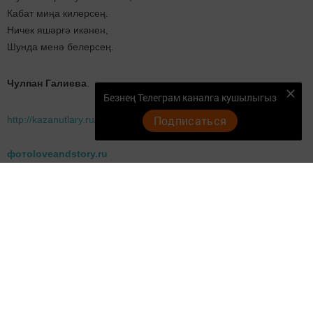
Кабат миңа килерсең.
Ничек яшәргә икәнен,
Шунда менә белерсең.
Чулпан Галиева
.
Безнең Телеграм каналга кушылыгыз
Подписаться
http://kazanutlary.ru/?p=43595
фотоloveandstory.ru
Следите за самым важным и интересным в
Telegram-канале
Татмедиа
Читайте новости Татарстана в
национальном мессенджере MАХ:
https://max.ru/tatmedia