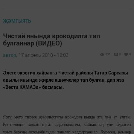
ҖӘМГЫЯТЬ
Чистай янында крокодилга тап
булганнар (ВИДЕО)
автор,
17 апрель 2018 - 12:03
631
0
0
Әлеге экзотик хайванга Чистай районы Татар Сарсазы
авылы янында җирле яшәүчеләр тап булган, дип яза
«Вести КАМАЗа» басмасы.
Ярты метр тирәсе озынлыктагы крокодил кырда ята һәм ул үлгән.
Рептилияне тапкан ир-ат фаразлавынча, хайванның үле гәүдәсен
узып баручы автомобильдан ташлап калдырганнар. Күрәсең, кемнер