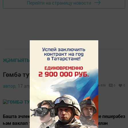
Перейти на страницу новости
ҖӘМГЫЯТЬ
Гөмбә тутырылган бәрәңге
автор,
17 апрель 2018 - 12:00
639
0
0
Башта эчлек әзерлибез. Моның өчен гөмбәне пешерәбез
һәм ваклап турыйбыз да ак ипи йомшагы белән