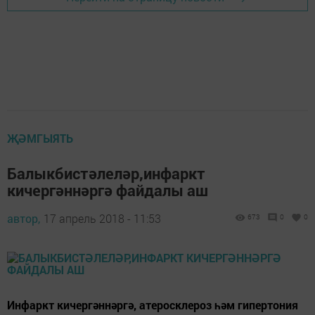
ҖӘМГЫЯТЬ
Балыкбистәлеләр,инфаркт
кичергәннәргә файдалы аш
автор,
17 апрель 2018 - 11:53
673
0
0
Инфаркт кичергәннәргә, атеросклероз һәм гипертония