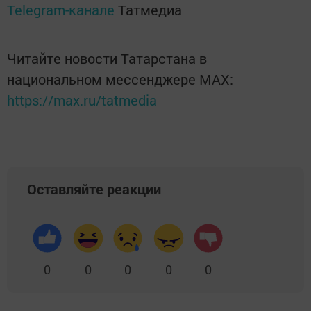
Telegram-канале
Татмедиа
Читайте новости Татарстана в
национальном мессенджере MАХ:
https://max.ru/tatmedia
Оставляйте реакции
0
0
0
0
0