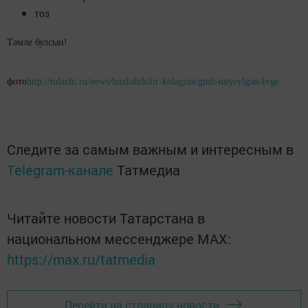
тоз
Тәмле булсын!
фото
http://tulachi.ru/news/huzhabikilir-kolagina/gmb-tutyrylgan-brge
Следите за самым важным и интересным в
Telegram-канале
Татмедиа
Читайте новости Татарстана в
национальном мессенджере MАХ:
https://max.ru/tatmedia
Перейти на страницу новости