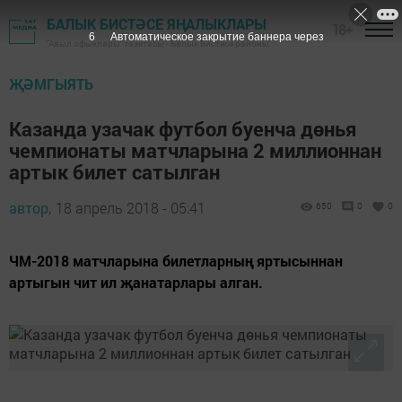
БАЛЫК БИСТӘСЕ ЯҢАЛЫКЛАРЫ
18+
5
Автоматическое закрытие баннера через
"Авыл офыклары" газетасы - Балык Бистәсе районы
ҖӘМГЫЯТЬ
Казанда узачак футбол буенча дөнья
чемпионаты матчларына 2 миллионнан
артык билет сатылган
автор,
18 апрель 2018 - 05:41
650
0
0
ЧМ-2018 матчларына билетларның яртысыннан
артыгын чит ил җанатарлары алган.