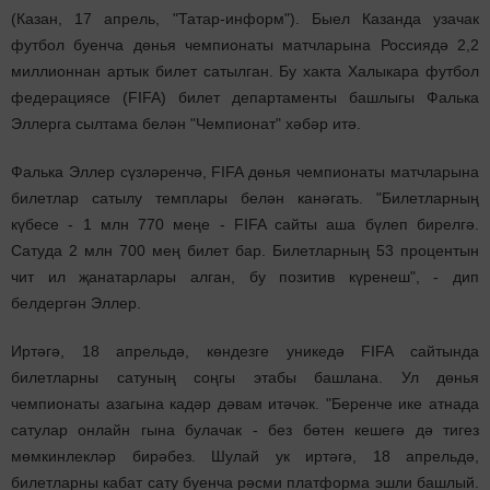
(Казан, 17 апрель, "Татар-информ"). Быел Казанда узачак
футбол буенча дөнья чемпионаты матчларына Россиядә 2,2
миллионнан артык билет сатылган. Бу хакта Халыкара футбол
федерациясе (FIFA) билет департаменты башлыгы Фалька
Эллерга сылтама белән "Чемпионат" хәбәр итә.
Фалька Эллер сүзләренчә, FIFA дөнья чемпионаты матчларына
билетлар сатылу темплары белән канәгать. "Билетларның
күбесе - 1 млн 770 меңе - FIFA сайты аша бүлеп бирелгә.
Сатуда 2 млн 700 мең билет бар. Билетларның 53 процентын
чит ил җанатарлары алган, бу позитив күренеш", - дип
белдергән Эллер.
Иртәгә, 18 апрельдә, көндезге уникедә FIFA сайтында
билетларны сатуның соңгы этабы башлана. Ул дөнья
чемпионаты азагына кадәр дәвам итәчәк. "Беренче ике атнада
сатулар онлайн гына булачак - без бөтен кешегә дә тигез
мөмкинлекләр бирәбез. Шулай ук иртәгә, 18 апрельдә,
билетларны кабат сату буенча рәсми платформа эшли башлый.