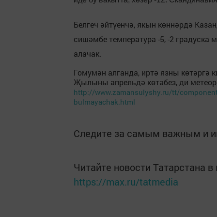
Белгеч әйтүенчә, якын көннәрдә Каза
сишәмбе температура -5, -2 градуска м
алачак.
Гомумән алганда, иртә язны көтәргә 
Җылыны апрельдә көтәбез, ди метеор
http://www.zamansulyshy.ru/tt/component
bulmayachak.html
Следите за самым важным и 
Читайте новости Татарстана 
https://max.ru/tatmedia