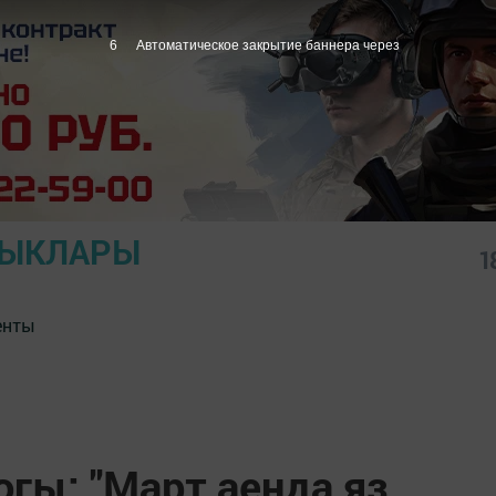
5
Автоматическое закрытие баннера через
ЛЫКЛАРЫ
1
енты
гы: "Март аенда яз