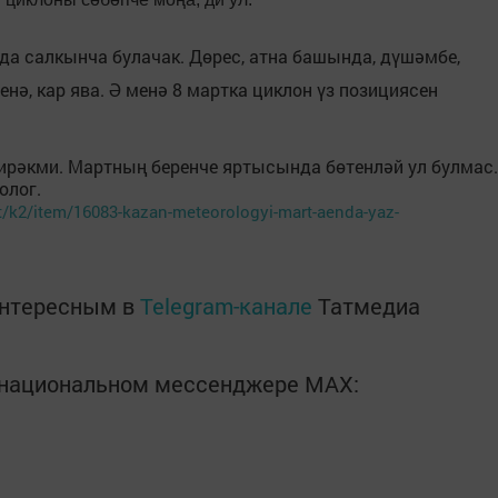
нда салкынча булачак. Дөрес, атна башында, дүшәмбе,
енә, кар ява. Ә менә 8 мартка циклон үз позициясен
кирәкми. Мартның беренче яртысында бөтенләй ул булмас.
олог.
/k2/item/16083-kazan-meteorologyi-mart-aenda-yaz-
интересным в
Telegram-канале
Татмедиа
в национальном мессенджере MАХ: