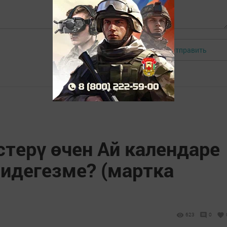
Отправить
Авторизоваться
стерү өчен Ай календаре
 идегезме? (мартка
623
0