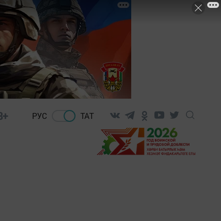
8+
РУС
ТАТ