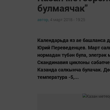
булмаячак"
автор,
4 март 2018 - 19:25
Календарьда яз ае башланса 
Юрий Переведенцев. Март салк
нормадан түбән була, элегрәк м
Скандинавия циклоны сәбәпче 
Казанда салкынча булачак. Д
температура -5,...