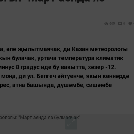
905
0
да, әле җылытмаячак, ди Казан метеорологы
ын булачак, уртача температура климатик
инус 8 градус иде бу вакытта, хәзер -12.
моңа, ди ул. Белгеч әйтүенчә, якын көннәрдә
өрес, атна башында, дүшәмбе, сишәмбе