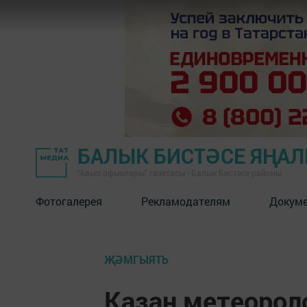
БАЛЫК БИСТӘСЕ ЯҢА
"Авыл офыклары" газетасы - Балык Бистәсе районы
Фотогалерея
Рекламодателям
Докум
ҖӘМГЫЯТЬ
Казан метеороло