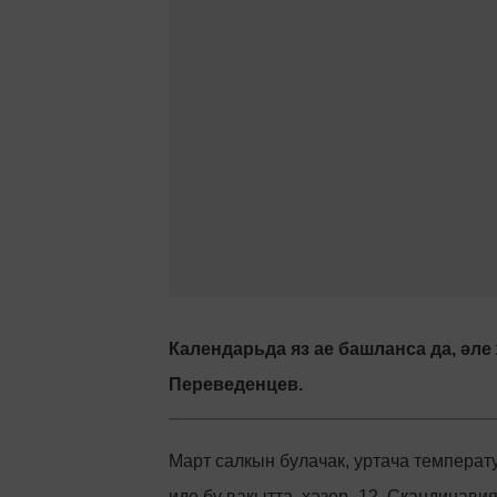
Календарьда яз ае башланса да, әл
Переведенцев.
Март салкын булачак, уртача температу
иде бу вакытта, хәзер -12. Скандинави