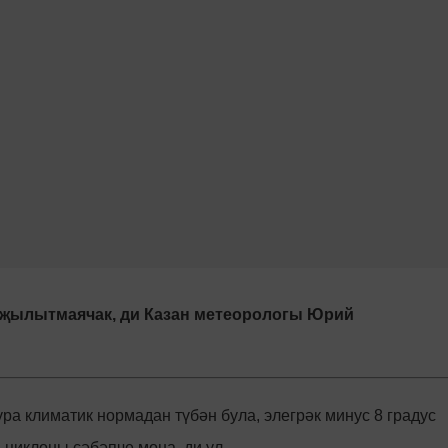
е җылытмаячак, ди Казан метеорологы Юрий
ра климатик нормадан түбән була, элегрәк минус 8 градус
я циклоны сәбәпче моңа, ди ул.