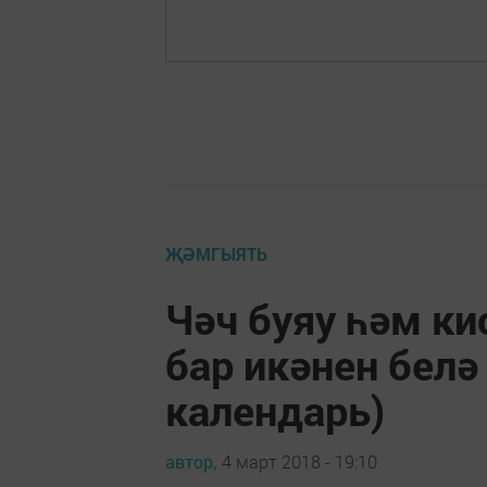
ҖӘМГЫЯТЬ
Чәч буяу һәм ки
бар икәнен белә
календарь)
автор,
4 март 2018 - 19:10