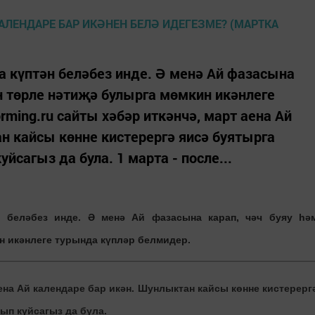
 күптән беләбез инде. Ә менә Ай фазасына
ән төрле нәтиҗә булырга мөмкин икәнлеге
rming.ru сайты хәбәр иткәнчә, март аена Ай
н кайсы көнне кистерергә яисә буятырга
сагыз да була. 1 марта - после...
н беләбез инде. Ә менә Ай фазасына карап, чәч буяу һә
н икәнлеге турында күпләр белмидер.
ена Ай календаре бар икән. Шунлыктан кайсы көнне кистерерг
ып куйсагыз да була.