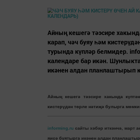
Айның кешегә тәэсире хакында
карап, чәч буяу һәм кистерүд
турында күпләр белмидер. info
календаре бар икән. Шунлыкта
икәнен алдан планлаштырып куй
Айның кешегә тәэсире хакында күптә
кистерүдән төрле нәтиҗә булырга мөмки
informing.ru
сайты хәбәр иткәнчә, март а
яисә буятырга икәнен алдан планлаштыр