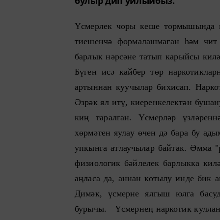
булыр дип уйлыйбыз.
Үсмерлек чоры кеше тормышында и
тиешенчә формалашмаган һәм чит
барлык нәрсәне татып карыйсы килә
Бүген исә кайбер төр наркотиклар
артыннан куучылар бихисап. Наркот
Әзрәк ял итү, киеренкелектән бушан
киң таралган. Үсмерләр үзләренн
хөрмәтен яулау өчен дә бара бу ады
упкынга атлаучылар байтак. Әмма "
физиологик бәйлелек барлыкка килә
аңласа да, аннан котылу инде бик 
Димәк, үсмерне ялгыш юлга басуд
бурычы. Үсмернең наркотик куллана