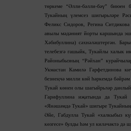
төркеме “Әлли-бәлли-бәү” биюен б
Тукайның үлемсез шигырьләре Рәс
Феликс Сидоров, Регина Ситдикова
авылы мәдәният йорты каршында эшл
Хәбибуллина) сәхнәләштергән. Бары
телебезгә гашыйк, Тукайлы халык ик
Районыбызның “Рәйхан” курайчылар
Укмастан Камилә Гарфетдинова ки
безнеңчә милли көй һәркемдә бәйрәм
Тукай көнен олы шагыйрьләр данлый.
Гарифуллина иҗатында да Тукай 
«Янәшәмдә Тукай» шигыре Тукайның 
Әйе, Габдулла Тукай «халкыбыз кү
көзгесе» булды һәм ул киләчәктә дә