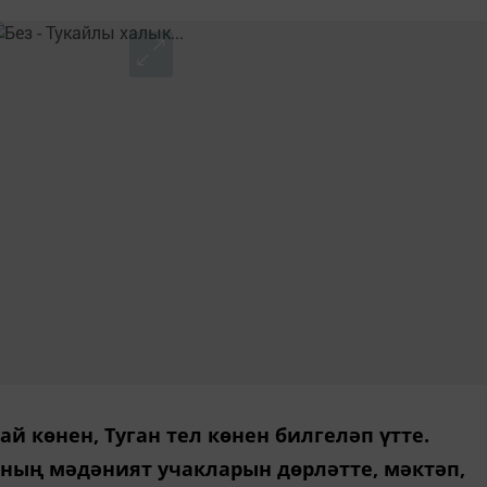
ай көнен, Туган тел көнен билгеләп үтте.
ның мәдәният учакларын дөрләтте, мәктәп,