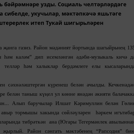
 бәйрәмнәре узды. Социаль челтәрләрдәге
а сибелде, укучылар, мәктәпкәчә яшьтәге
штерерлек итеп Тукай шигырьләрен
та җанга газиз. Район мәдәният йортында шагыйрьнең 13
 һәм каләм” дип исемләнгән әдәби-музыкаль кичә д
н телләр һәм халыклар бердәмлеге елы кысаларынд
ен сәхнәләштергән күренеш белән ачылды. Кечкенәдә
е белән таныш күңел ул көнне янәдән әкияти балачакк
ын... Алып баручылар Илшат Кәримуллин белән Гөли
авыр тормышы хакында сөйләүләрен һәркем игътиба
улларында тибрәткән ана (Югары Тегермәнлек авылынна
 җырлый. Район сәнгать мәктәбенең “Рапсодия” би