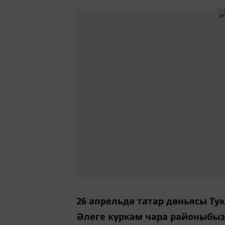
26 апрельдә татар дөньясы Тук
Әлеге күркәм чара районыбыз