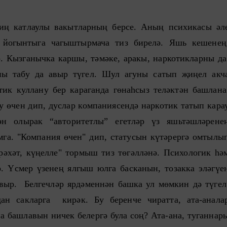
ң катлаулы вакытларның берсе. Аның психикасы әл
 йогынтыга чагыштырмача тиз бирелә. Яшь кешене
. Кызганычка каршы, тәмәке, аракы, наркотикларны да
ны табу да авыр түгел. Шул агуны сатып җиңел акч
ик куллану бер караганда гөнаһсыз теләктән башлана
у өчен дип, дуслар компаниясендә наркотик татып кара
ән олырак “авторитетлы” егетләр үз яшьтәшләрене
мга. "Компания өчен" дип, статусын күтәрергә омтылы
рәхәт, күңелле" тормыш тиз төгәлләнә. Психологик һә
. Үсмер үзенең ялгыш юлга басканын, тозакка эләгүе
авыр. Белгечләр ярдәменнән башка ул мөмкин дә түгел
ан сакларга кирәк. Бу беренче чиратта, ата-анала
 башлавын ничек белергә була соң? Ата-ана, туганнар