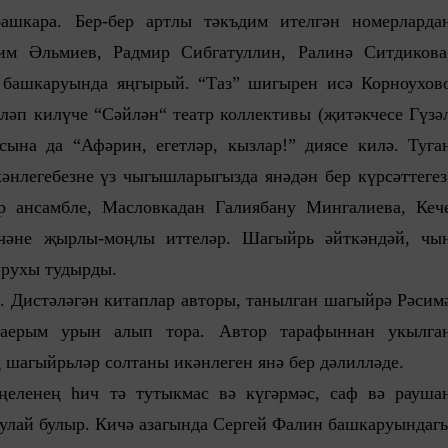
ашкара. Бер-бер артлы тәкъдим ителгән номерларда
им Әльмиев, Радмир Сибгатуллин, Ралинә Ситдикова
 башкаруында яңгырый. “Таз” шигырен исә Корноухов
әп килүче “Сәйлән“ театр коллективы (җитәкчесе Гүзә
сына да “Афәрин, егетләр, кызлар!” диясе килә. Туга
әнлегебезне үз чыгышларыгызда янәдән бер күрсәттегез
 ансамбле, Масловкадан Галиябану Мингалиева, Кеч
чәне җырлы-моңлы иттеләр. Шагыйрь әйткәндәй, чы
 рухы тудырды.
 Дистәләгән китаплар авторы, танылган шагыйрә Рәсим
аерым урын алып тора. Автор тарафыннан укылга
шагыйрьләр солтаны икәнлеген янә бер дәлилләде.
ңеленең һич тә тутыкмас вә күгәрмәс, саф вә рауша
 шулай булыр. Кичә азагында Сергей Фалин башкаруындаг