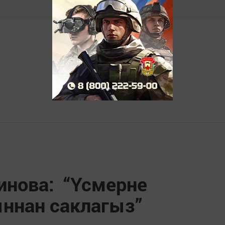
инова: “Үсмерне
ыннан саклагыз”