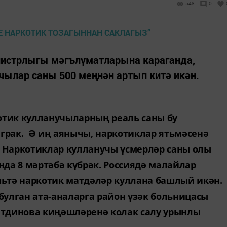
548
0
нистрлыгы мәгълүматларына караганда,
чылар саны 500 меңнән артып китә икән.
отик кулланучыларның реаль саны бу
ыграк. Ә иң аянычы, наркотиклар ятьмәсенә
. Наркотиклар кулланучы үсмерләр саны олы
да 8 мәртәбә күбрәк. Россиядә малайлар
яшьтә наркотик матдәләр куллана башлый икән.
булган ата-аналарга район үзәк больницасы
етдинова киңәшләренә колак салу урынлы