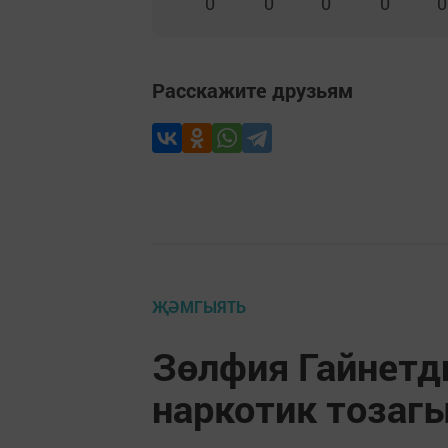
0
0
0
0
0
Расскажите друзьям
ҖӘМГЫЯТЬ
Зөлфия Гайнетд
наркотик тозаг