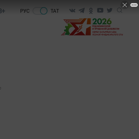
8+
РУС
ТАТ
0