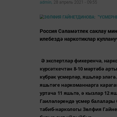
admin,
28 апрель 2021 - 09:55
Россия Сәламәтлек саклау ми
илебездә наркотиклар куллану
Ә экспертлар фикеренчә, нарк
күрсәткечтән 8-10 мәртәбә арт
күбрәк үсмерләр, яшьләр эләгә
яшьтәге наркоманнарга караган
уртача 11 яшьтә, ә кызлар 12 
Гаиләләрендә үсмер балалары 
табиб-наркологы Зөлфия Гайн