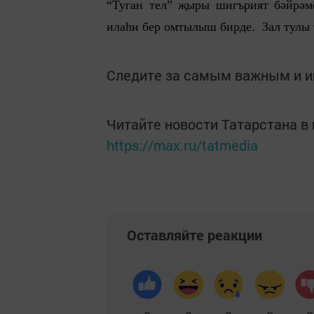
“Туган тел” җыры шигърият бәйрәм
илаһи бер омтылыш бирде. Зал тулы 
Следите за самым важным и 
Читайте новости Татарстана 
https://max.ru/tatmedia
Оставляйте реакции