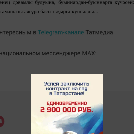
енең дәвамлы булуына, буыннардан-буыннарга күчәсен
тамашачы аягүрә басып җырга кушылды...
интересным в
Telegram-канале
Татмедиа
в национальном мессенджере MАХ: