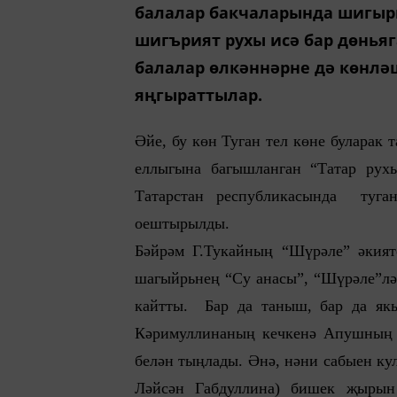
балалар бакчаларында шигырь
шигърият рухы исә бар дөньяг
балалар өлкәннәрне дә көнлә
яңгыраттылар.
Әйе, бу көн Туган тел көне буларак 
еллыгына багышланган “Татар рухы
Татарстан республикасында туга
оештырылды.
Бәйрәм Г.Тукайның “Шүрәле” әкият
шагыйрьнең “Су анасы”, “Шүрәле”ләр
кайтты. Бар да таныш, бар да як
Кәримуллинаның кечкенә Апушның 
белән тыңлады. Әнә, нәни сабыен к
Ләйсән Габдуллина) бишек җырын