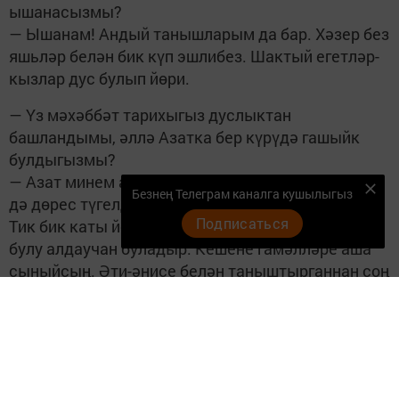
ышанасызмы?
— Ышанам! Андый танышларым да бар. Хәзер без
яшьләр белән бик күп эшлибез. Шактый егетләр-
кызлар дус булып йөри.
— Үз мәхәббәт тарихыгыз дуслыктан
башландымы, әллә Азатка бер күрүдә гашыйк
булдыгызмы?
— Азат минем арттан бик озак йөрде. Алай әйтү
Безнең Телеграм каналга кушылыгыз
дә дөрес түгелдер, 8 ай гына очрашып йөрдек.
Подписаться
Тик бик каты йөрде артымнан. Беренче гашыйк
булу алдаучан буладыр. Кешене гамәлләре аша
сыныйсың. Әти-әнисе белән таныштырганнан соң
“бирештем”. Ул бәрәңге казый торган вакыт иде.
Мин шул эшкә эләктем.
— Ә нәрсәсе белән җәлеп итә алды?
— Апаларына мөнәсәбәте белән. Гомумән, ул
бөтен туганнарына бик зур хөрмәт белән карый.