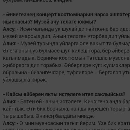
- Әниегезнең концерт костюмнарын нәрсә эшләте
җыенасыз? Музей ачу теләге юкмы?
Алсу:
- Исән чагында ук шулай дип әйткәне бар иде:
музей ачарсыз дип. Аның теләген үтәрбез дип уйл
Алия:
- Музей турында уйларга әле вакыт та булма
Әлегә аның үз бүлмәсе шул килеш тора, бер әйбере
кагылмадык. Берничә костюмын Тәтешле музеена
җибәрергә дип торабыз. Әйберләре күп: күлмәкләр
образына - бизәнгечләре, туфлиләре... Бергәләп у
уйлашырга кирәк.
- Кайсы әйберен якты истәлеге итеп саклыйсыз?
Алия:
- Бөтен өй - аның истәлеге. Кичә генә анда б
кайттык. Әти бик борчыла, көн дә күрешеп торырг
тырышабыз. Әнинең балдагы миндә.
Алсу:
- Ә мин муенсасын тагып йөрим. Үзе бик яра