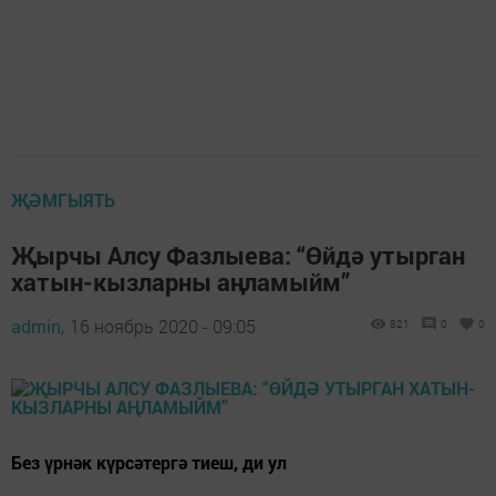
ҖӘМГЫЯТЬ
Җырчы Алсу Фазлыева: “Өйдә утырган
хатын-кызларны аңламыйм”
admin,
16 ноябрь 2020 - 09:05
821
0
0
Без үрнәк күрсәтергә тиеш, ди ул