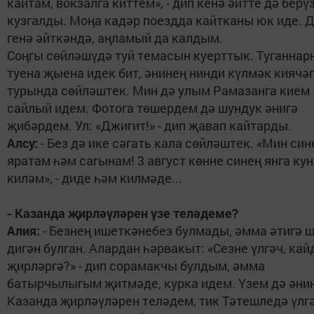
кайтам, вокзалга киттем», - дип кенә әйтте дә берү
кузгалды. Моңа кадәр поездда кайтканы юк иде. 
генә әйткәндә, аңламый да калдым.
Соңгы сөйләшүдә туй темасын куерттык. Туганнар
туена җыена идек бит, әнинең нинди күлмәк киячә
турында сөйләштек. Мин дә улым Рамазанга кием
сайлый идем. Фотога төшердем дә шундук әнигә
җибәрдем. Ул: «Джигит!» - дип җавап кайтарды.
Алсу:
- Без дә ике сәгать кала сөйләштек. «Мин син
яратам һәм сагынам! 3 август көнне синең янга ку
киләм», - диде һәм килмәде...
- Казанда җирләүләрен үзе теләдеме?
Алия:
- Безнең ишеткәнебез булмады, әмма әтигә 
дигән булган. Алардан һәрвакыт: «Сезне үлгәч, кай
җирләргә?» - дип сорамакчы булдым, әмма
батырчылыгым җитмәде, курка идем. Үзем дә әни
Казанда җирләүләрен теләдем, тик Тәтешледә үлгә