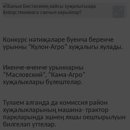
Конкурс нәтиҗәләре буенча беренче
урынны “Кулон-Агро” хуҗалыгы яулады.
Икенче-өченче урыннарны
“Масловский”, “Кама-Агро”
хуҗалыклары бүлештеләр.
Тулаем алганда да комиссия район
хуҗалыкларының машина- трактор
паркларында эшнең яхшы оештырылуын
билгеләп үттеләр.