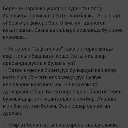
Беренче карашка усалрак күренгән Алсу
Фазлыева тормышта бөтенләй башка. Аның һәр
әйбергә үз фикере бар. Әмма ул гадилеген
югалтмаган. Сәхнә вәкилләре арасында бу сирәк
күренеш...
— Алсу, сез “Саф хисләр” кызлар төркемендә
иҗат юлын башлаган кеше. Хатын-кызлар
арасында дуслык буламы ул?
— Бөтен күңелне биреп дус булырдай кешеләр
юктыр ул. Сәнгать өлкәсендә дус булган
кешеләрне күргәнем юк. Башка өлкәдә
дусларыбыз бар. Бөтен серне дә сөйләп бетереп
булмыйдыр, тик якын кешеләрем бар. Аларны
мин бик күптән беләм. Озак еллар сыналган
дуслык.
— Ә ир-ат белән хатын-кыз арасында дуслыкка