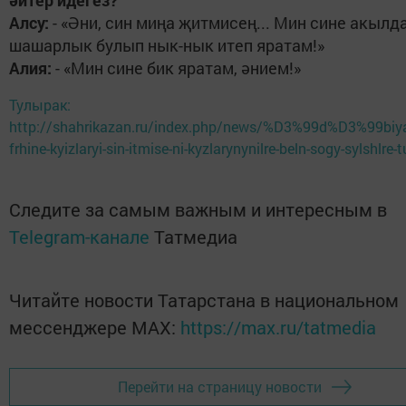
Алсу:
- «Әни, син миңа җитмисең... Мин сине акылд
шашарлык булып нык-нык итеп яратам!»
Алия:
- «Мин сине бик яратам, әнием!»
Тулырак:
http://shahrikazan.ru/index.php/news/%D3%99d%D3%99biya
frhine-kyizlaryi-sin-itmise-ni-kyzlarynynilre-beln-sogy-sylshlre-
Следите за самым важным и интересным в
Telegram-канале
Татмедиа
Читайте новости Татарстана в национальном
мессенджере MАХ:
https://max.ru/tatmedia
Перейти на страницу новости