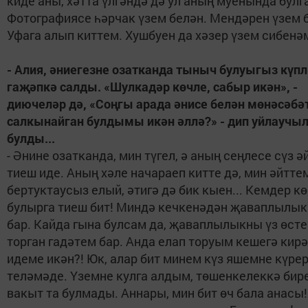
киде аны, хәтта үлгәндә дә ул аның муенында булг
Фотографиясе һәрчак үзем белән. Мендәрен үзем 
Уфага алып киттем. Хушбуен да хәзер үзем сибенә
- Алия, әниегезне озатканда тыныч булуыгыз күп
гаҗәпкә салды. «Шулкадәр көчле, сабыр икән», -
диючеләр дә, «Соңгы арада әнисе белән мөнәсәбә
салкынайган булдымы икән әллә?» - дип уйлаучыл
булды...
- Әнине озатканда, мин түгел, ә аның сеңлесе сүз ә
тиеш иде. Аның хәле начараеп китте дә, мин әйтте
бертуктаусыз елый, әтигә дә бик кыен... Кемдер к
булырга тиеш бит! Миндә кечкенәдән җаваплылык
бар. Кайда гына булсам да, җаваплылыкны үз өст
торган гадәтем бар. Анда елап торуым кешегә кир
идеме икән?! Юк, алар бит минем күз яшемне күрер
теләмәде. Үземне кулга алдым, төшенкелеккә бир
вакыт та булмады. Аннары, мин бит өч бала анасы!