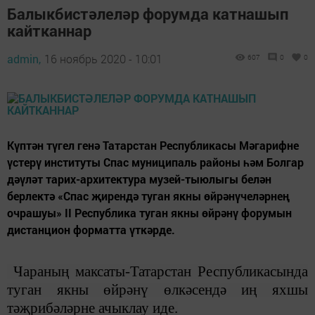
Балыкбистәлеләр форумда катнашып
кайтканнар
admin,
16 ноябрь 2020 - 10:01
607
0
0
Күптән түгел генә Татарстан Республикасы Мәгарифне
үстерү институты Спас муниципаль районы һәм Болгар
дәүләт тарих-архитектура музей-тыюлыгы белән
берлектә «Спас җирендә туган якны өйрәнүчеләрнең
очрашуы» II Республика туган якны өйрәнү форумын
дистанцион форматта үткәрде.
Чараның максаты-Татарстан Республикасында
туган якны өйрәнү өлкәсендә иң яхшы
тәҗрибәләрне ачыклау
иде
.