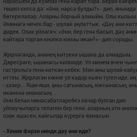
нарасыем да күземә генә карап тора. Бераз кәефе
төшеп китсә дә: «Әни, нәрсә булды?» - дип, янымда
бөтереләләр. Аларны борчый алмыйм. Олы кызым
Әминәгә ничек бар - шулай аңлаттык. «Дәү әни китте
дидек. Озак уйлагач: «Әни, бер генә басып, дәү әни
кайтара торган кнопка юкмы икән?» - дип сорады.
Җирләгәндә, әнинең китүенә ышана да алмадым.
Дөресрәге, ышанасы килмәде. Ул минем өчен чынл
гастрольгә генә киткән кебек. Мин аны шулай кабу
иттем. Җирләгән көнне ул кадәр кыен түгел иде, и
- хәзер... Яши-яши, аны сагынасың, юксынасың, а
икәненә инанасың...
Әни белән мөнәсәбәтләребез начар булган дип
уйлаучыларга теләгем бер генә: аларның әти-әнил
озак яшәсен, кайгылар күрергә язмасын.
- Хәния Фәрхи нинди дәү әни иде?