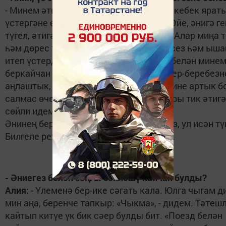
- Минем әти - Габделхәй. Мине үз кызы кебек ярат
үстергәне өчен, аңа рәхмәтем чиксез. Әйе, әнигә г
түгел, әтигә дә гомерлек рәхмәтлемен. Алар миңа 
һәм дөрес тәрбия бирде. Әти мине бәйсез һәм ыш
итеп үстерде, бу - аның хезмәте. Аның белән мине
беркайчан да киртә булмады, һәрчак бер-беребезн
аңлаштык, әле да аңлашып яшибез. Әнине артык б
салмас өчен, кайбер серләремне дә бары тик әтигә
сөйли идем.
Әнинең беренче ире турында сорасагыз, ул исән тү
Билгеле режиссер Фәнәвил Галиев иде.
- Әниегез белән соңгы сөйләшү кайчан булды?
Алия:
- Үлеменә бер-ике сәгать кала. Юлга чыгам ди
мин аңа, беренче тапкыр: «Чыкма», - дидем. Тәтеш
кайтып китүе үк бик сәер булды бит. «Поезд белән