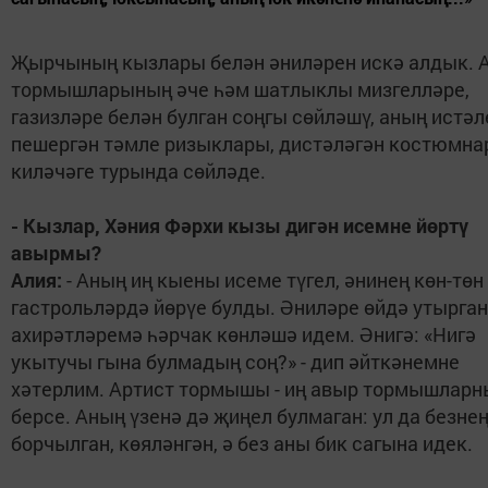
Җырчының кызлары белән әниләрен искә алдык. 
тормышларының әче һәм шатлыклы мизгелләре,
газизләре белән булган соңгы сөйләшү, аның истәл
пешергән тәмле ризыклары, дистәләгән костюмн
киләчәге турында сөйләде.
- Кызлар, Хәния Фәрхи кызы дигән исемне йөртү
авырмы?
Алия:
- Аның иң кыены исеме түгел, әнинең көн-төн
гастрольләрдә йөрүе булды. Әниләре өйдә утырган
ахирәтләремә һәрчак көнләшә идем. Әнигә: «Нигә
укытучы гына булмадың соң?» - дип әйткәнемне
хәтерлим. Артист тормышы - иң авыр тормышларн
берсе. Аның үзенә дә җиңел булмаган: ул да безне
борчылган, көяләнгән, ә без аны бик сагына идек.