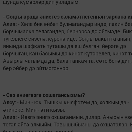
шунда күмәрләр дип уйладым.
- Соңгы арада әниегез сәламәтлегеннән зарлана 
Алия:
- Хәле бик әйбәт булмагандыр инде, ләкин бе
борчымаска теләгәндер, бернәрсә дә әйтмәде. Бик
түгеллеге сизелә, күренә иде. Соңгы вакытта аның
янында шәфкать туташы да еш булган: йөрәге дә
борчыган, кан басымы да кинәт күтәрелеп, кинәт 
Авырлы чагымда да, бала тапкач та, сөте бетә дип
бер әйбер дә әйтмәгәннәр.
- Сез әниегезгә охшагансызмы?
Алсу:
- Мин - юк. Тышкы кыяфәтем дә, холкым да -
әтинеке. Мин - әти кызы.
Алия:
- Йөзгә әнигә охшаганмын, диләр. Анысын үз
төгәл әйтә алмыйм. Тавышыбызны да охшаталар. 
булуым, һичшиксез, әнидән!