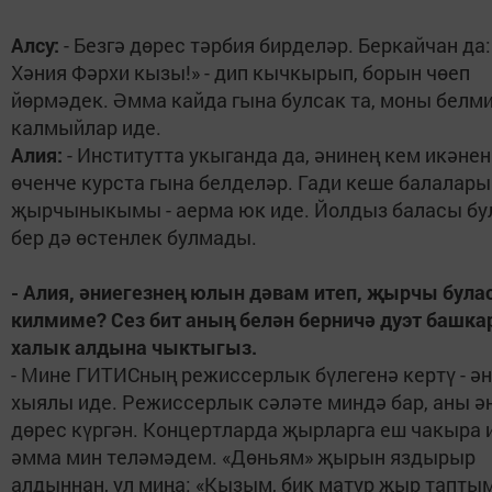
Алсу:
- Безгә дөрес тәрбия бирделәр. Беркайчан да:
Хәния Фәрхи кызы!» - дип кычкырып, борын чөеп
йөрмәдек. Әмма кайда гына булсак та, моны белм
калмыйлар иде.
Алия:
- Институтта укыганда да, әнинең кем икәнен
өченче курста гына белделәр. Гади кеше балалар
җырчыныкымы - аерма юк иде. Йолдыз баласы бу
бер дә өстенлек булмады.
- Алия, әниегезнең юлын дәвам итеп, җырчы бул
килмиме? Сез бит аның белән берничә дуэт башка
халык алдына чыктыгыз.
- Мине ГИТИСның режиссерлык бүлегенә кертү - ә
хыялы иде. Режиссерлык сәләте миндә бар, аны ә
дөрес күргән. Концертларда җырларга еш чакыра 
әмма мин теләмәдем. «Дөньям» җырын яздырыр
алдыннан, ул миңа: «Кызым, бик матур җыр таптым