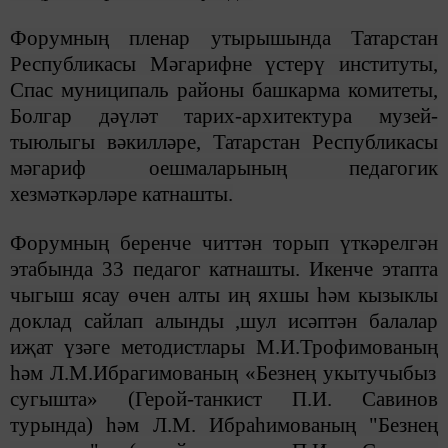
Форумның пленар утырышында Татарстан
Республикасы Мәгарифне үстерү институты,
Спас муниципаль районы башкарма комитеты,
Болгар дәүләт тарих-архитектура музей-
тыюлыгы вәкилләре, Татарстан Республикасы
мәгариф оешмаларының педагогик
хезмәткәрләре катнашты.
Форумның беренче читтән торып үткәрелгән
этабында 33 педагог катнашты. Икенче этапта
чыгыш ясау өчен алты иң яхшы һәм кызыклы
доклад сайлап алынды ,шул исәптән балалар
иҗат үзәге методистлары М.И.Трофимова
ның
һәм Л.М.Ибрагимова
ның
«Безнең укытучыбыз
сугышта» (Герой-танкист П.И. Савинов
турында) һәм Л.М. Ибраһимованың "Безнең