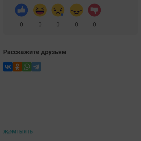
0
0
0
0
0
Расскажите друзьям
ҖӘМГЫЯТЬ