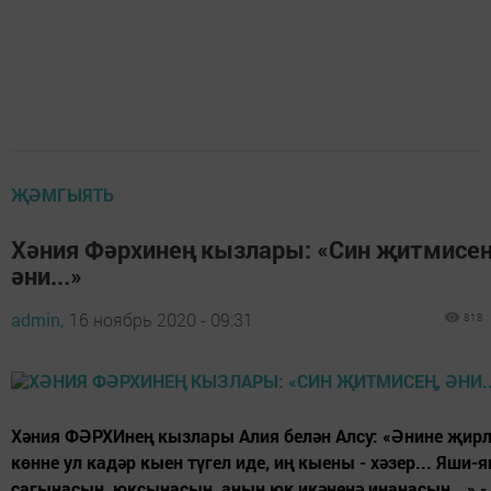
ҖӘМГЫЯТЬ
Хәния Фәрхинең кызлары: «Син җитмисең
әни...»
admin,
16 ноябрь 2020 - 09:31
818
Хәния ФӘРХИнең кызлары Алия белән Алсу: «Әнине җирл
көнне ул кадәр кыен түгел иде, иң кыены - хәзер... Яши-
сагынасың, юксынасың, аның юк икәненә инанасың...» -