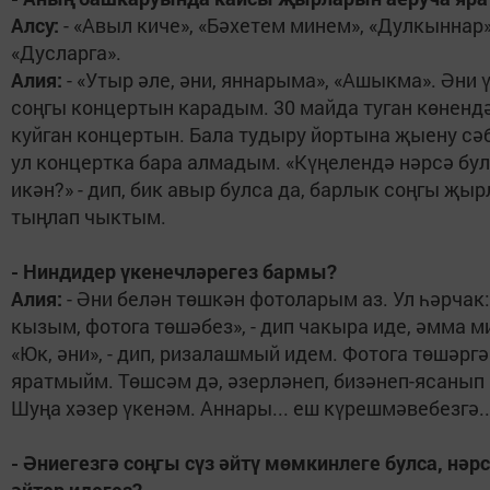
Алсу:
- «Авыл киче», «Бәхетем минем», «Дулкыннар»
«Дусларга».
Алия:
- «Утыр әле, әни, яннарыма», «Ашыкма». Әни ү
соңгы концертын карадым. 30 майда туган көненд
куйган концертын. Бала тудыру йортына җыену сә
ул концертка бара алмадым. «Күңелендә нәрсә бу
икән?» - дип, бик авыр булса да, барлык соңгы җы
тыңлап чыктым.
- Ниндидер үкенечләрегез бармы?
Алия:
- Әни белән төшкән фотоларым аз. Ул һәрчак:
кызым, фотога төшәбез», - дип чакыра иде, әмма м
«Юк, әни», - дип, ризалашмый идем. Фотога төшәргә
яратмыйм. Төшсәм дә, әзерләнеп, бизәнеп-ясанып
Шуңа хәзер үкенәм. Аннары... еш күрешмәвебезгә..
- Әниегезгә соңгы сүз әйтү мөмкинлеге булса, нәр
әйтер идегез?