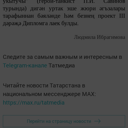
укытучы" (герой-танкист П.И. Савинов
турында) дигән уртак эше жюри әгъзалары
тарафыннан бәяләнде һәм безнең проект III
дәрәҗә Дипломга лаек булды.
Людмила Ибрагимова
Следите за самым важным и интересным в
Telegram-канале
Татмедиа
Читайте новости Татарстана в
национальном мессенджере MАХ:
https://max.ru/tatmedia
Перейти на страницу новости