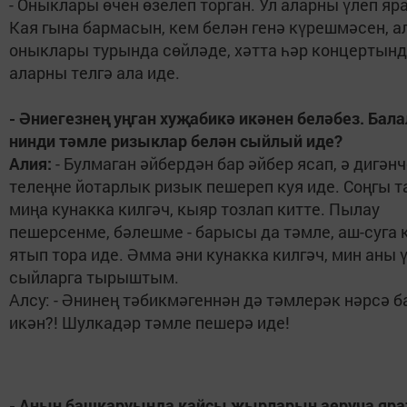
- Оныклары өчен өзелеп торган. Ул аларны үлеп яра
Кая гына бармасын, кем белән генә күрешмәсен, а
оныклары турында сөйләде, хәтта һәр концертынд
аларны телгә ала иде.
- Әниегезнең уңган хуҗабикә икәнен беләбез. Бал
нинди тәмле ризыклар белән сыйлый иде?
Алия:
- Булмаган әйбердән бар әйбер ясап, ә дигәнч
телеңне йотарлык ризык пешереп куя иде. Соңгы 
миңа кунакка килгәч, кыяр тозлап китте. Пылау
пешерсенме, бәлешме - барысы да тәмле, аш-суга 
ятып тора иде. Әмма әни кунакка килгәч, мин аны 
сыйларга тырыштым.
Алсу: - Әнинең тәбикмәгеннән дә тәмлерәк нәрсә б
икән?! Шулкадәр тәмле пешерә иде!
- Аның башкаруында кайсы җырларын аеруча яра