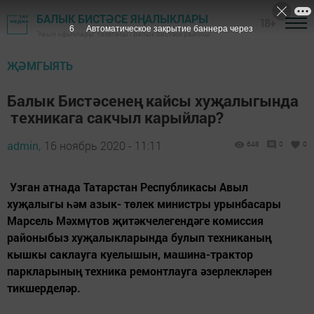
БАЛЫК БИСТӘСЕ ЯҢАЛЫКЛАРЫ
18+
5
Автоматическое закрытие баннера через
"Авыл офыклары" газетасы - Балык Бистәсе районы
ҖӘМГЫЯТЬ
Балык Бистәсенең кайсы хуҗалыгында
техникага сакчыл карыйлар?
admin,
16 ноябрь 2020 - 11:11
648
0
0
Узган атнада Татарстан Республикасы Авыл
хуҗалыгы һәм азык- төлек министры урынбасары
Марсель Мәхмүтов җитәкчелегендәге комиссия
районыбыз хуҗалыкларында булып техниканың
кышкы саклауга куелышын, машина-трактор
паркларының техника ремонтлауга әзерлекләрен
тикшерделәр.