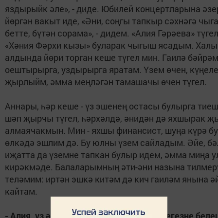
яздырыйк әле», - диде. Юбилей концертларына әз
йөргән вакыт иде, «Әни, соңгы тапкыр сәхнәгә чыг
бетте, бүтән сорама», - дидем. «Алия Гәрәева» түгел
«Хәния Фәрхи кызы» буларак чыгыш ясадым. Халы
алдында йөри торган кеше түгел мин. Гаилә бәйрә
оештырырга, уздырырга яратам. Үзем өчен, күңел
җырлыйм, әмма меңләгән тамашачы өчен түгел.
Аннары, һәр кеше - үз эшенең остасы булырга тие
шәп җырчы түгел, һәрхәлдә, әнидән дә яхшырак 
алмаячакмын. Мин - яхшы финансист, шуңа күрә бу
өлкәдә эшлим дә. Бу юлны үзем сайладым. Әйе, б
иҗатта да үземне тапкан булыр идем, әмма миңа у
кирәкмәде. Балаларымның әти-әни назына тилмер
теләмим: иртән эшкә китәм дә кич гаиләм янына ә
кайтам.
- Алия, үз әтиегез исән-саумы? Хәлләрегезне бел