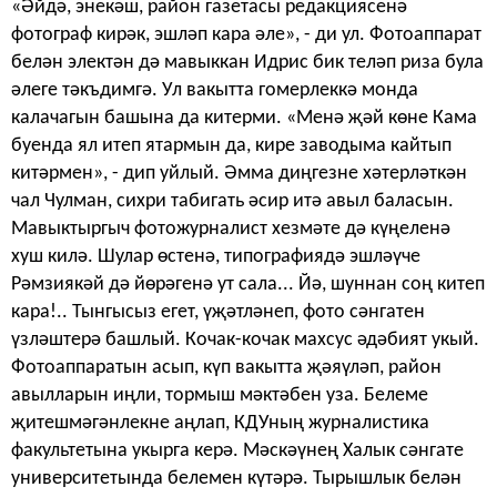
«Әйдә, энекәш, район газетасы редакциясенә
фотограф кирәк, эшләп кара әле», - ди ул. Фотоаппарат
белән электән дә мавыккан Идрис бик теләп риза була
әлеге тәкъдимгә. Ул вакытта гомерлеккә монда
калачагын башына да китерми. «Менә җәй көне Кама
буенда ял итеп ятармын да, кире заводыма кайтып
китәрмен», - дип уйлый. Әмма диңгезне хәтерләткән
чал Чулман, сихри табигать әсир итә авыл баласын.
Мавыктыргыч фотожурна­лист хезмәте дә күңеленә
хуш килә. Шулар өстенә, типографиядә эшләүче
Рәмзиякәй дә йөрәгенә ут сала... Йә, шуннан соң китеп
кара!.. Тынгысыз егет, үҗәтләнеп, фото сәнгатен
үзләштерә башлый. Кочак-кочак махсус әдәбият укый.
Фотоаппаратын асып, күп вакыт­та җәяүләп, район
авылларын иңли, тормыш мәктәбен уза. Белеме
җитешмәгәнлекне аңлап, КДУның журналистика
факультетына укырга керә. Мәскәүнең Халык сәнгате
университетында белемен күтәрә. Тырышлык белән