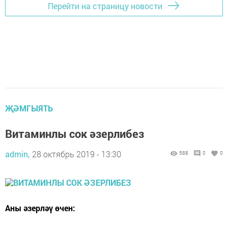
Перейти на страницу новости
ҖӘМГЫЯТЬ
Витаминлы сок әзерлибез
admin,
28 октябрь 2019 - 13:30
588
0
0
Аны әзерләү өчен: