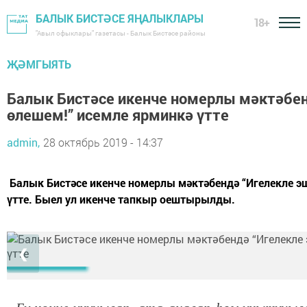
БАЛЫК БИСТӘСЕ ЯҢАЛЫКЛАРЫ
18+
"Авыл офыклары" газетасы - Балык Бистәсе районы
ҖӘМГЫЯТЬ
Балык Бистәсе икенче номерлы мәктәбен
өлешем!” исемле ярминкә үтте
admin,
28 октябрь 2019 - 14:37
Балык Бистәсе икенче номерлы мәктәбендә “Игелекле э
үтте. Быел ул икенче тапкыр оештырылды.
❮