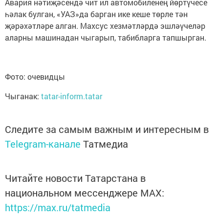
Авария нәтиҗәсендә чит ил автомобиленең йөртүчесе
һәлак булган, «УАЗ»да барган ике кеше төрле тән
җәрәхәтләре алган. Махсус хезмәтләрдә эшләүчеләр
аларны машинадан чыгарып, табибларга тапшырган.
Фото: очевидцы
Чыганак:
tatar-inform.tatar
Следите за самым важным и интересным в
Telegram-канале
Татмедиа
Читайте новости Татарстана в
национальном мессенджере MАХ:
https://max.ru/tatmedia