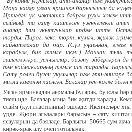
Бу көнне укучылар, ата-аналар һәм укытучыла
Моңа кадәр узган ярминкә барысының да күңел
Иртәдән үк мәктәптә бәйрәм рухы хөкем итте.
сыйныф та сату киштәсен үзенчәлекле итеп
аналар һәм укытучылар ярдәм итте. Өстәл
торды. Пирог, кекс, торт, күмәч, җиләк-җиме
кайнатмалар да бар. (Сүз уңаеннан, әлег
карадым, бик тәмле икән.) Моннан тыш тоз
эшләнмәләре, уенчыклар, бизәнү әйберләрен дә
һәм коймакларның тәмле исе таралды. Барыс
Сату ролен бүген укучылар һәм әти-әниләре 
милли киемнән киенгән. Балалар уен-көлке белә
Узган ярминкәдән аермалы буларак, бу юлы һәр 
тиеш иде. Балалар моңа бик җитди карады. Кем
слайм (кул пластилины) эшләде. Икенчеләре хна 
үрде. Җюри әгъзалары барысын – сату киштәләр
ясауларын да бәяләде. Барлыгы 50665 сум акча
кирәк-ярак алу өчен тотылачак.