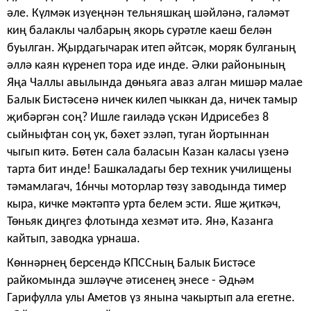
әле. Күлмәк изүеңнән тельняшкаң шәйләнә, галәмәт
киң балаклы чалбарың якорь сурәтле каеш белән
буылган. Җырдагычарак итеп әйтсәк, моряк булганың
әллә каян күренеп тора иде инде. Әлки районының
Яңа Чаллы авылында дөньяга аваз алган мишәр малае
Балык Бистәсенә ничек килеп чыккан да, ничек тамыр
җибәргән соң? Ишле гаиләдә үскән Идрисебез 8
сыйныфтан соң ук, бәхет эзләп, туган йортыннан
чыгып китә. Бөтен сала баласын Казан каласы үзенә
тарта бит инде! Башкаладагы бер техник училище­ны
тәмамлагач, 16нчы моторлар төзү заводында тимер
кыра, кич­ке мәктәптә урта белем эсти. Яше җиткәч,
Төньяк диңгез флотында хезмәт итә. Янә, Казанга
кайтып, заводка урнаша.
Көннәрнең берсендә КПССның Балык Бистәсе
райкомында эшләүче әтисенең энесе - Әдһәм
Гарифулла улы Аметов үз янына чакыртып ала егетне.