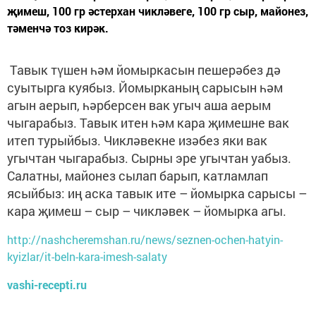
җимеш, 100 гр әстерхан чикләвеге, 100 гр сыр, майонез,
тәменчә тоз кирәк.
Тавык түшен һәм йомыркасын пешерәбез дә
суытырга куябыз. Йомырканың сарысын һәм
агын аерып, һәрберсен вак угыч аша аерым
чыгарабыз. Тавык итен һәм кара җимешне вак
итеп турыйбыз. Чикләвекне изәбез яки вак
угычтан чыгарабыз. Сырны эре угычтан уабыз.
Салатны, майонез сылап барып, катламлап
ясыйбыз: иң аска тавык ите – йомырка сарысы –
кара җимеш – сыр – чикләвек – йомырка агы.
http://nashcheremshan.ru/news/seznen-ochen-hatyin-
kyizlar/it-beln-kara-imesh-salaty
vashi-recepti.ru