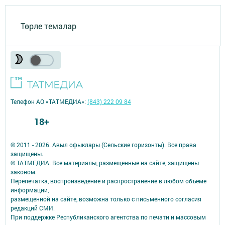
Төрле темалар
Телефон АО «ТАТМЕДИА»:
(843) 222 09 84
18+
© 2011 - 2026. Авыл офыклары (Сельские горизонты). Все права
защищены.
© ТАТМЕДИА. Все материалы, размещенные на сайте, защищены
законом.
Перепечатка, воспроизведение и распространение в любом объеме
информации,
размещенной на сайте, возможна только с письменного согласия
редакций СМИ.
При поддержке Республиканского агентства по печати и массовым