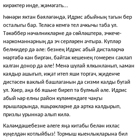
кирәктер инде, җәмәгать...
Һөнәри яктан бәяләгәндә, Идрис абыйның тагын бер
осталыгы бар. Теләсә кемгә тел ачкычы таба ул.
Тәкәббер нәчәлникләрне дә сөйләштерә, эчкече-
наркоманнарның да эч серләрен ачтыра. Күпләр
белмидер дә әле: безнең Идрис абый дистәләрчә
мәртәбә кан биргән, байтак кешенең гомерен саклап
калган донор да әле! Менә шу­лай ялкынланып, һаман
каядыр ашыгып, иҗат итеп яши торгач, җиденче
дистәсен ваклый башлаганын да сизми калды бугай
ул. Хәер, аңа 66 яшьне биреп тә булмый әле. Идрис
абый һәр елны район күләмендәге чаңгы
ярышларында, яшьрәкләрне дә артка калдырып,
призлы урыннар алып килә.
Каләмдәшебезне әлеге яңа китабы белән ихлас
күңелдән кот­лыйбыз! Тормыш кыенлыкларына бил