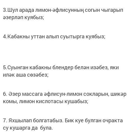
3.Шул арада лимон-әфлисунның согын чыгарып
әзерләп куябыз;
4.Кабакны уттан алып суытырга куябыз;
5.Суынган кабакны блендер белән изәбез, яки
иләк аша сөзәбез;
6. Әзер массага әфлисун-лимон сокларын, шикәр
комы, лимон кислотасы кушабыз;
7. Яхшылап болгатабыз. Бик куе булган очракта
су кушарга да була.