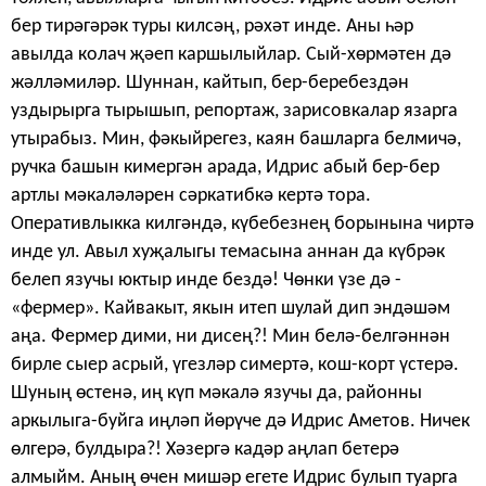
бер тирәгәрәк туры килсәң, рәхәт инде. Аны һәр
авылда колач җәеп каршылыйлар. Сый-хөрмәтен дә
жәлләмиләр. Шуннан, кайтып, бер-беребездән
уздырырга ты­рышып, репортаж, зарисовкалар язарга
утырабыз. Мин, фәкыйрегез, каян башларга белмичә,
ручка башын кимергән арада, Идрис абый бер-бер
артлы мәкаләләрен сәркатибкә кертә тора.
Оперативлыкка килгәндә, күбебезнең борынына чиртә
инде ул. Авыл хуҗалыгы темасына аннан да күбрәк
белеп язучы юктыр инде бездә! Чөнки үзе дә -
«фермер». Кайвакыт, якын итеп шулай дип эндәшәм
аңа. Фермер дими, ни дисең?! Мин белә-белгәннән
бирле сыер асрый, үгезләр симертә, кош-корт үстерә.
Шуның өстенә, иң күп мәкалә язучы да, районны
аркылыга-буйга иңләп йөрүче дә Идрис Аметов. Ничек
өлгерә, булдыра?! Хәзергә кадәр аңлап бетерә
алмыйм. Аның өчен мишәр егете Идрис булып туарга