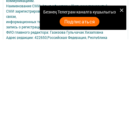
коммуникациям.
Наименование СМИ: Авыл офыклары (Сельские горизонты)
СМИ зарегистрировано Федеральной службой по надзору в сфере
Безнең Телеграм каналга кушылыгыз
связи,
Подписаться
информационных технологий и массовых коммуникаций
запись о регистрации СМИ ЭЛ № ФС 77 - 90151 от 07.10.2025
ФИО главного редактора: Газизова Гульчачак Хизаповна
Адрес редакции: 422650,Российская Федерация, Республика
Татарстан п.г.т. Рыбная Слобода, ул. Ленина, 81Б
Телефон редакции: (84361) 23- 1- 91
Электронный адрес редакции: redrs@mail.ru
tatmedia.ru
Антикоррупционная политика АО "ТАТМЕДИА": http://tatmedia.ru
Электронная почта для сообщений о фактах коррупции:
tatmedia@tatmedia.ru
Учредитель СМИ: АО «ТАТМЕДИА»
Антикоррупционная политика
АО «ТАТМЕДИА» использует «cookie»
для персонализации сервисов и
удобства пользователей сайтом.
Использование «cookie» можно отменить в настройках браузера.
Политика конфиденциальности