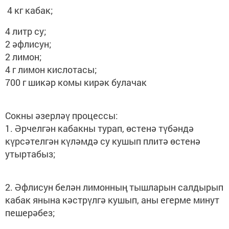
4 кг кабак;
4 литр су;
2 әфлисун;
2 лимон;
4 г лимон кислотасы;
700 г шикәр комы кирәк булачак
Сокны әзерләү процессы:
1. Әрчелгән кабакны турап, өстенә түбәндә
күрсәтелгән күләмдә су кушып плитә өстенә
утыртабыз;
2. Әфлисун белән лимонның тышларын салдырып
кабак янына кәстрүлгә кушып, аны егерме минут
пешерәбез;