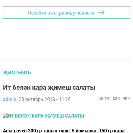
Перейти на страницу новости
ҖӘМГЫЯТЬ
Ит белән кара җимеш салаты
admin,
28 октябрь 2019 - 11:16
688
0
0
Аның өчен 300 гр тавык түше, 5 йомырка, 150 гр кара