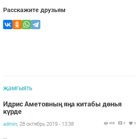
Расскажите друзьям
ҖӘМГЫЯТЬ
Идрис Аметовның яңа китабы дөнья
күрде
admin,
28 октябрь 2019 - 13:38
668
0
0