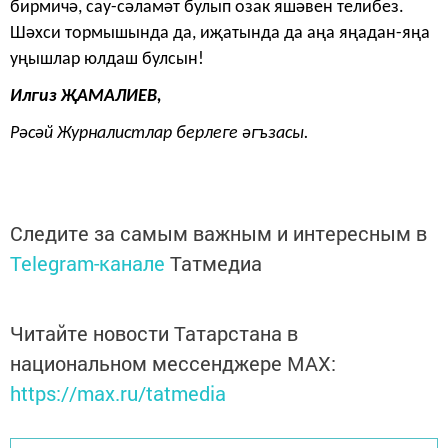
бирмичә, сау-сәламәт бу­лып озак яшәвен телибез.
Шәхси тормышында да, иҗатында да аңа яңадан-яңа
уңышлар юлдаш булсын!
Илгиз ҖАМАЛИЕВ,
Рәсәй Журналистлар берлеге әгъзасы.
Следите за самым важным и интересным в
Telegram-канале
Татмедиа
Читайте новости Татарстана в
национальном мессенджере MАХ:
https://max.ru/tatmedia