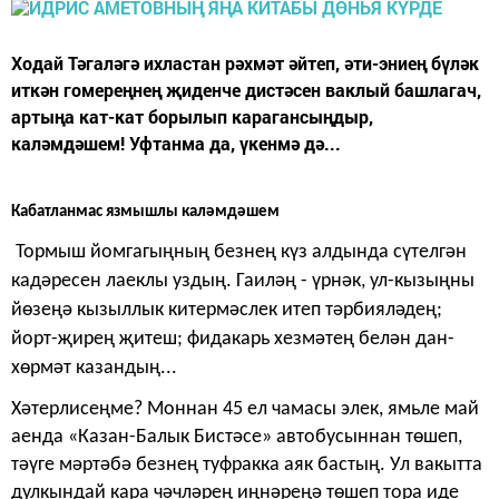
Ходай Тәгаләгә ихластан рәхмәт әйтеп, әти-эниең бүләк
иткән гомереңнең җиденче дистәсен ваклый башлагач,
артыңа кат-кат бо­рылып карагансыңдыр,
каләмдәшем! Уфтанма да, үкенмә дә...
Кабатланмас язмышлы каләмдәшем
Тор­мыш йомгагыңның безнең күз алдында сүтелгән
кадәресен лаеклы уздың. Гаиләң - үрнәк, ул-кызыңны
йөзеңә кызыллык китермәслек итеп тәрбияләдең;
йорт-җирең җитеш; фидакарь хезмәтең белән дан-
хөрмәт казандың...
Хәтерлисеңме? Моннан 45 ел чамасы элек, ямьле май
аен­да «Казан-Балык Бистәсе» автобусыннан төшеп,
тәүге мәртәбә безнең туфракка аяк бастың. Ул вакытта
дулкындай кара чәчләрең
иңнәреңә төшеп тора иде