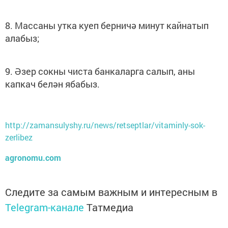
8. Массаны утка куеп берничә минут кайнатып
алабыз;
9. Әзер сокны чиста банкаларга салып, аны
капкач белән ябабыз.
http://zamansulyshy.ru/news/retseptlar/vitaminly-sok-
zerlibez
agronomu.com
Следите за самым важным и интересным в
Telegram-канале
Татмедиа