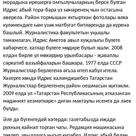
морадына ирешергә омтылучыларның берсе булган
Идрис абый тора-бара үз һөнәренең чын остасына
әверелә. Район тормышын яктырткан фотолары өлкә
күләмендәге һәм үзәк матбугат битләрендә дә күренә
башлый. Журналистика факультетын уңышлы
тәмамлагач, Идрис Аметов авыл хуҗалыгы бүлеге
хәбәрчесе, хатлар бүлеге мөдире булып эшли. 2008
елдан бирле ул мөхәррир урынбасары - җаваплы
сәркатиб вазыйфаларын башкара. 1977 елда СССР
Журналистлар берлегенә әгъза итеп кабул ителә.
Хәзерге көндә Идрис каләмдәшебез Татарстан
Журналистлар берлегенең район оешмасын җитәкли.
2009 елда ул «Татарстан
Республикасының атказанган
мәдәният хезмәткәре» дигән мактау­лы исемгә дә лаек
булды.
Әле дә бүгенгедәй хәтердә: газетабызда иҗади
рухның кай­нап торган чагы. Редакция машинасына
төялеп, авылларга чыгып китәбез. Идрис абый белән