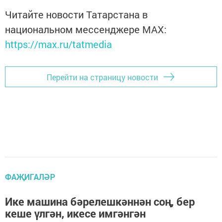
Читайте новости Татарстана в
национальном мессенджере MАХ:
https://max.ru/tatmedia
Перейти на страницу новости
ФАҖИГАЛӘР
Ике машина бәрелешкәннән соң, бер
кеше үлгән, икесе имгәнгән