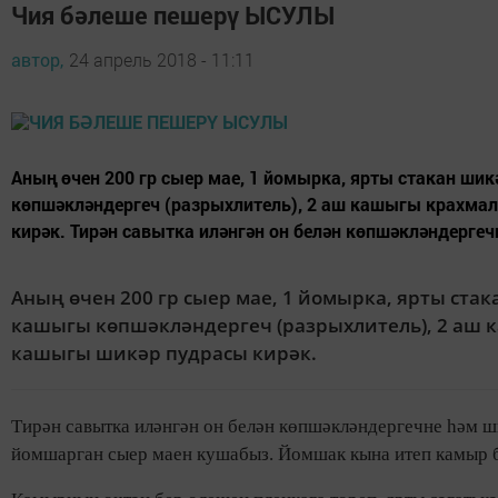
Чия бәлеше пешерү ЫСУЛЫ
автор,
24 апрель 2018 - 11:11
Аның өчен 200 гр сыер мае, 1 йомырка, ярты стакан шик
көпшәкләндергеч (разрыхлитель), 2 аш кашыгы крахмал,
кирәк. Тирән савытка иләнгән он белән көпшәкләндергеч
Аның өчен 200 гр сыер мае, 1 йомырка, ярты стак
кашыгы көпшәкләндергеч (разрыхлитель), 2 аш ка
кашыгы шикәр пудрасы кирәк.
Тирән савытка иләнгән он белән көпшәкләндергечне һәм ш
йомшарган сыер маен кушабыз. Йомшак кына итеп камыр 