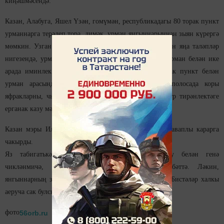
киңәшмәсендә.
Казан, Алабуга, Яшел Үзән, гомүмән, республикадагы 80 торак пункт
урманнарга терәлеп тора, димәк, урман янгыннарыннан зыян күрергә
мөмкин. Узган елның 1 мартыннан гамәлгә кертелгән яңа таләпләр
нигезендә, урманга терәлеп торган торак пунктлар урман белән ике
арада иминлек полосасы булдырырга тиешләр. Торак пункт белән
урман арасында 10 метрдан да ким булмаган полосада коры
яфракларны, чыбык-чабыкны җыештыру яки 0,5 метр тирәнлектәге
ерганак казу мәҗбүри.
Казан мэры Илсур Метшин да вакытлы чикләүгә җаваплы карарга
чакырды.
Яз табигатькә чыгып, кош сайрауларын тыңлау белән генә
чикләнмичә, шашлык та кыздырасы килә, әлбәттә. Ләкин,
янгыннарның зур бәла-казалар китерүен онытмыйк. Бистәләр халкы
аеруча сак булсын иде, - диде мэр Илсур Метшин.
фото
56orb.ru