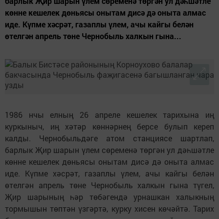
барлык Җир шарын үлем сөременә төргән ул дәһшәтле
көнне кешелек дөньясы онытам дисә дә оныта алмас
иде. Күпме хәсрәт, газаплы үлем, ачы кайгы белән
өтелгән апрель төне Чернобыль халкын гына...
1986 нчы елның 26 апреле кешелек тарихына иң
куркыныч, иң хәтәр көннәрнең берсе булып кереп
калды. Чернобыльдәге атом станциясе шартлап,
барлык Җир шарын үлем сөременә төргән ул дәһшәтле
көнне кешелек дөньясы онытам дисә дә оныта алмас
иде. Күпме хәсрәт, газаплы үлем, ачы кайгы белән
өтелгән апрель төне Чернобыль халкын гына түгел,
Җир шарының һәр төбәгендә урнашкан халыкның
тормышын төптән үзгәртә, курку хисен көчәйтә. Тарих