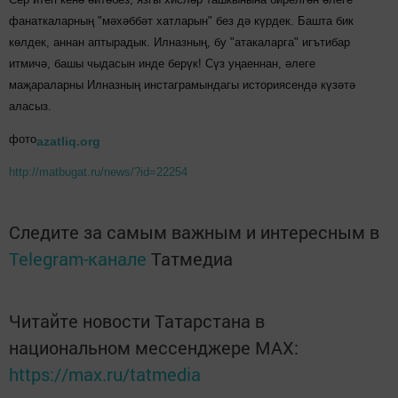
фанаткаларның "мәхәббәт хатларын" без дә күрдек. Башта бик
көлдек, аннан аптырадык. Илназның, бу "атакаларга" игътибар
итмичә, башы чыдасын инде берүк! Сүз уңаеннан, әлеге
маҗараларны Илназның инстаграмындагы историясендә күзәтә
аласыз.
фото
azatliq.org
http://matbugat.ru/news/?id=22254
Следите за самым важным и интересным в
Telegram-канале
Татмедиа
Читайте новости Татарстана в
национальном мессенджере MАХ:
https://max.ru/tatmedia