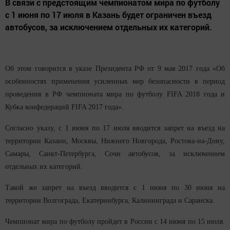
В связи с предстоящим чемпионатом мира по футболу
с 1 июня по 17 июля в Казань будет ограничен въезд
автобусов, за исключением отдельных их категорий.
Об этом говорится в указе Президента РФ от 9 мая 2017 года «Об
особенностях применения усиленных мер безопасности в период
проведения в РФ чемпионата мира по футболу FIFA 2018 года и
Кубка конфедераций FIFA 2017 года».
Согласно указу, с 1 июня по 17 июля вводится запрет на въезд на
территории Казани, Москвы, Нижнего Новгорода, Ростова-на-Дону,
Самары, Санкт-Петербурга, Сочи автобусов, за исключением
отдельных их категорий.
Такой же запрет на въезд вводится с 1 июня по 30 июня на
территории Волгограда, Екатеринбурга, Калининграда и Саранска.
Чемпионат мира по футболу пройдет в России с 14 июня по 15 июля.