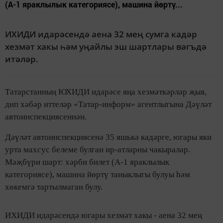
(А-1 яраклылык категориясе), машина йөртү...
ИХИДИ идарәсендә аена 32 мең сумга кадәр
хезмәт хакы һәм уңайлы эш шартлары вәгъдә
итәләр.
Татарстанның ЮХИДИ идарәсе яңа хезмәткәрләр җыя,
дип хәбәр иттеләр «Татар-информ» агентлыгына Дәүләт
автоинспекциясеннән.
Дәүләт автоинспекциясенә 35 яшькә кадәрге, югары яки
урта махсус белеме булган ир-атларны чакыралар.
Мәҗбүри шарт: хәрби билет (А-1 яраклылык
категориясе), машина йөртү таныклыгы булуы һәм
хөкемгә тартылмаган булу.
ИХИДИ идарәсендә югары хезмәт хакы - аена 32 мең