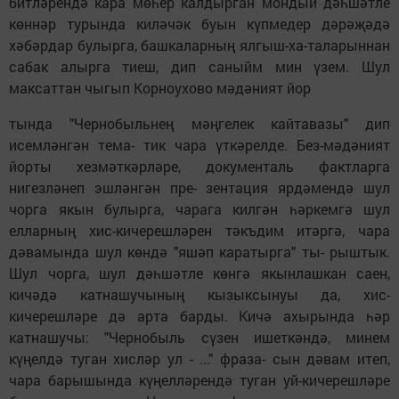
битләрендә кара мөһер калдырган мондый дәһшәтле
көннәр турында киләчәк буын күпмедер дәрәҗәдә
хәбәрдар булырга, башкаларның ялгыш-ха-таларыннан
сабак алырга тиеш, дип саныйм мин үзем. Шул
максаттан чыгып Корноухово мәдәният йор
тында "Чернобыльнең мәңгелек кайтавазы" дип
исемләнгән тема- тик чара үткәрелде. Без-мәдәният
йорты хезмәткәрләре, документаль фактларга
нигезләнеп эшләнгән пре- зентация ярдәмендә шул
чорга якын булырга, чарага килгән һәркемгә шул
елларның хис-кичерешләрен тәкъдим итәргә, чара
дәвамында шул көндә "яшәп каратырга" ты- рыштык.
Шул чорга, шул дәһшәтле көнгә якынлашкан саен,
кичәдә катнашучының кызыксынуы да, хис-
кичерешләре дә арта барды. Кичә ахырында һәр
катнашучы: "Чернобыль сүзен ишеткәндә, минем
күңелдә туган хисләр ул - ..." фраза- сын дәвам итеп,
чара барышында күңелләрендә туган уй-кичерешләре