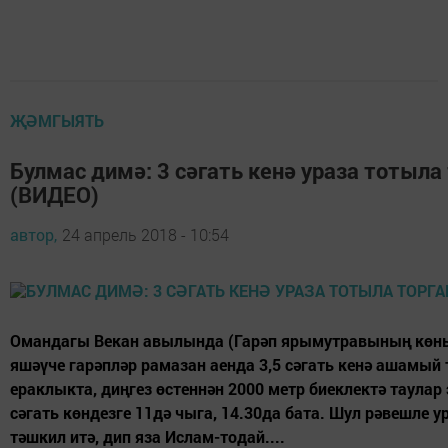
ҖӘМГЫЯТЬ
Булмас димә: 3 сәгать кенә ураза тотыла 
(ВИДЕО)
автор,
24 апрель 2018 - 10:54
Омандагы Векан авылында (Гарәп ярымутравының көн
яшәүче гарәпләр рамазан аенда 3,5 сәгать кенә ашамый
ераклыкта, диңгез өстеннән 2000 метр биеклектә таулар
сәгать көндезге 11дә чыга, 14.30да бата. Шул рәвешле ур
тәшкил итә, дип яза Ислам-тодай....