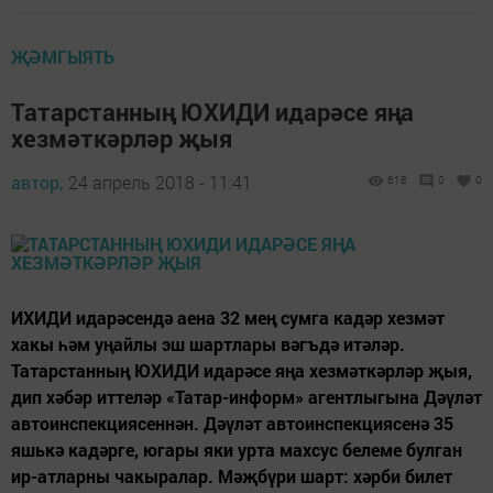
ҖӘМГЫЯТЬ
Татарстанның ЮХИДИ идарәсе яңа
хезмәткәрләр җыя
автор,
24 апрель 2018 - 11:41
618
0
0
ИХИДИ идарәсендә аена 32 мең сумга кадәр хезмәт
хакы һәм уңайлы эш шартлары вәгъдә итәләр.
Татарстанның ЮХИДИ идарәсе яңа хезмәткәрләр җыя,
дип хәбәр иттеләр «Татар-информ» агентлыгына Дәүләт
автоинспекциясеннән. Дәүләт автоинспекциясенә 35
яшькә кадәрге, югары яки урта махсус белеме булган
ир-атларны чакыралар. Мәҗбүри шарт: хәрби билет