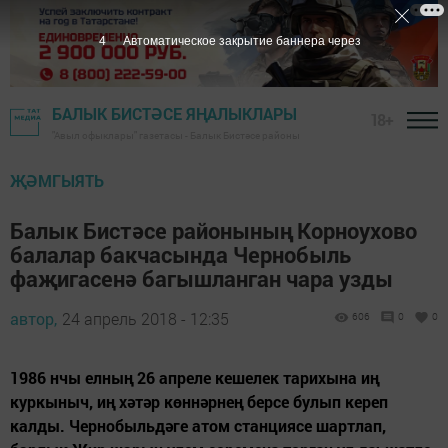
4
Автоматическое закрытие баннера через
БАЛЫК БИСТӘСЕ ЯҢАЛЫКЛАРЫ
18+
"Авыл офыклары" газетасы - Балык Бистәсе районы
ҖӘМГЫЯТЬ
Балык Бистәсе районының Корноухово
балалар бакчасында Чернобыль
фаҗигасенә багышланган чара узды
автор,
24 апрель 2018 - 12:35
606
0
0
1986 нчы елның 26 апреле кешелек тарихына иң
куркыныч, иң хәтәр көннәрнең берсе булып кереп
калды. Чернобыльдәге атом станциясе шартлап,