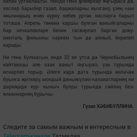
белән уртаклашты. Нинди генә фикерләр яңгыраса да,
хисләр барыбер газап, башкаларны кызгану, үзең һәм
якыннарың өчен курку кебек уртак хисләргә барып
тоташа. Апрель төненә каршы булган вакыйгаларны
бар нечкәлекләре белән тасвирлап биргән доку-
менталь фильмны һәркем тын да алмый, бирелеп
карады.
Ни генә булмасын, инде 32 ел үтсә дә Чернобыльнең
кайтавазы әле озак вакыт яңгырап, үзе турында
искәртеп торыр. Әлеге кара дата турында киләчәк
буынга җиткерү, мондый дөньякүләм һәлакәтләрнең ни
дәрәҗәдә кур- кыныч булуы турында сөйләү без-
өлкәннәрнең бурычы.
Гүзәл
ХӘБИБУЛЛИНА.
Следите за самым важным и интересным в
Telegram-канале
Татмедиа