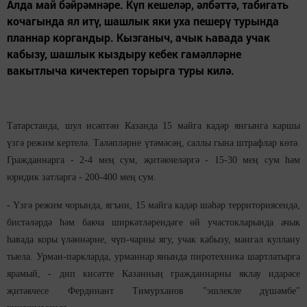
Алда май бәйрәмнәре. Күп кешеләр, әлбәттә, табигать
кочагында ял итү, шашлык яки уха пешерү турында
планнар коргандыр. Кызганыч, ачык һавада учак
кабызу, шашлык кыздыру кебек гамәлләрне
вакытлыча кичектереп торырга туры килә.
Татарстанда, шул исәптән Казанда 15 майга кадәр янгынга каршы
үзгә режим кертелә. Таләпләрне үтәмәсәң, саллы гына штрафлар көтә.
Гражданнарга - 2-4 мең сум, җитәкчеләргә - 15-30 мең сум һәм
юридик затларга - 200-400 мең сум.
- Үзгә режим чорында, ягъни, 15 майга кадәр шәһәр территориясендә,
бистәләрдә һәм бакча ширкәтләрендәге өй участокларында ачык
һавада коры үләннәрне, чүп-чарны ягу, учак кабызу, мангал куллану
тыела. Урман-паркларда, урманнар янында пиротехника шартлатырга
ярамый, - дип кисәтте Казанның гражданнарны яклау идарәсе
җитәкчесе Фердинант Тимурханов "эшлекле дүшәмбе"