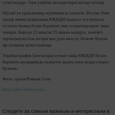
сумга кадәр - һәм уңайлы эш шартлары вәгъдә итәләр.
Шулай ук гражданнар муниципаль хезмәте, Россия Эчке
эшләр министрлыгының ЮХИДИ идарәсе юл-патруль
хезмәте полкы белән берлектә, яңа хезмәткәрләрне эшкә
чакыра. Биредә 22 яшьтән 55 яшькә кадәрге, хөкемгә
тартылмаган һәм югары яки урта махсус белеме булган
ир-атларны көтеп калалар.
Уңайлы график һәм югары хезмәт хакы ЮХИДИ белән
берлектә муниципаль хезмәттә эшләү өчен яхшы стимул
булачак.
Фото: архив/Рамиль Гали
http://tatar-inform.tatar
Следите за самым важным и интересным в