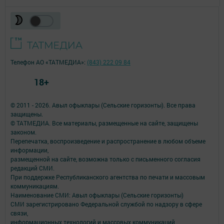
Телефон АО «ТАТМЕДИА»:
(843) 222 09 84
18+
© 2011 - 2026. Авыл офыклары (Сельские горизонты). Все права
защищены.
© ТАТМЕДИА. Все материалы, размещенные на сайте, защищены
законом.
Перепечатка, воспроизведение и распространение в любом объеме
информации,
размещенной на сайте, возможна только с письменного согласия
редакций СМИ.
При поддержке Республиканского агентства по печати и массовым
коммуникациям.
Наименование СМИ: Авыл офыклары (Сельские горизонты)
СМИ зарегистрировано Федеральной службой по надзору в сфере
связи,
информационных технологий и массовых коммуникаций