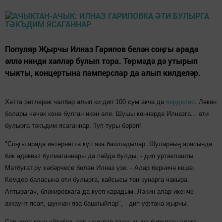
Популяр Җырчы Илназ Гарипов белән соңгы арада
әллә нинди хәлләр булып тора. Төрмәдә дә утырып
чыкты, концертына памперслар да алып килделәр.
Хәтта рәтлерәк чалбар алып ки дип 100 сум акча да
бирделәр
. Ләкин
болары чәчәк кенә булган икән әле. Шушы көннәрдә Илназга... әти
булырга тәкъдим ясаганнар. Туп-туры бәреп!
"Соңгы арада интернетта күп яза башладылар. Шуларның арасында
бик адекват булмаганнары да пәйда булды, - дип уртаклашты
Матбугат.ру хәбәрчесе белән Илназ үзе. - Алар берничә кеше.
Кемдер баласына әти булырга, кайсысы төн кунарга чакыра.
Аптырагач, блокировкага да куеп карадым. Ләкин алар икенче
аккаунт ясап, шуннан яза башлыйлар", - дип уфтана җырчы.
Сер итеп кенә әйтәбез, язгы хисләр ташкынына бирелгән әлеге