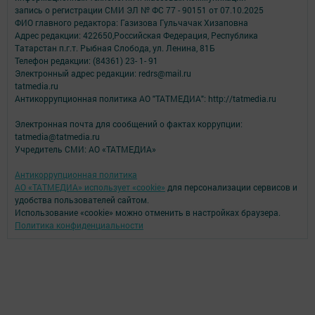
запись о регистрации СМИ ЭЛ № ФС 77 - 90151 от 07.10.2025
ФИО главного редактора: Газизова Гульчачак Хизаповна
Адрес редакции: 422650,Российская Федерация, Республика
Татарстан п.г.т. Рыбная Слобода, ул. Ленина, 81Б
Телефон редакции: (84361) 23- 1- 91
Электронный адрес редакции: redrs@mail.ru
tatmedia.ru
Антикоррупционная политика АО "ТАТМЕДИА": http://tatmedia.ru
Электронная почта для сообщений о фактах коррупции:
tatmedia@tatmedia.ru
Учредитель СМИ: АО «ТАТМЕДИА»
Антикоррупционная политика
АО «ТАТМЕДИА» использует «cookie»
для персонализации сервисов и
удобства пользователей сайтом.
Использование «cookie» можно отменить в настройках браузера.
Политика конфиденциальности