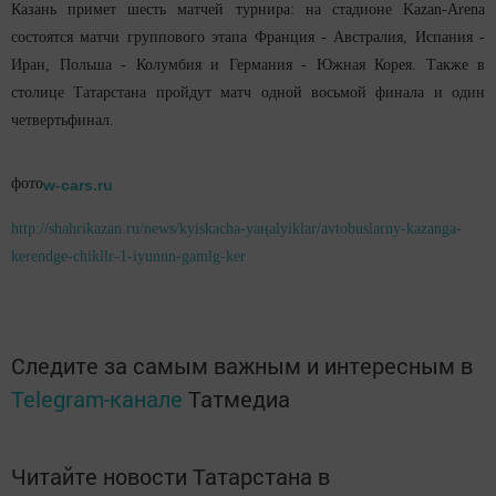
Казань примет шесть матчей турнира: на стадионе Kazan-Arena
состоятся матчи группового этапа Франция - Австралия, Испания -
Иран, Польша - Колумбия и Германия - Южная Корея. Также в
столице Татарстана пройдут матч одной восьмой финала и один
четвертьфинал.
фото
w-cars.ru
http://shahrikazan.ru/news/kyiskacha-yaңalyiklar/avtobuslarny-kazanga-
kerendge-chikllr-1-iyunnn-gamlg-ker
Следите за самым важным и интересным в
Telegram-канале
Татмедиа
Читайте новости Татарстана в