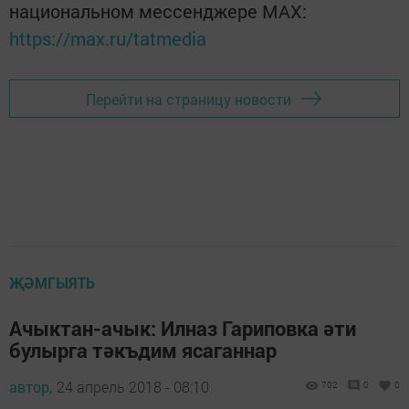
национальном мессенджере MАХ:
https://max.ru/tatmedia
Перейти на страницу новости
ҖӘМГЫЯТЬ
Ачыктан-ачык: Илназ Гариповка әти
булырга тәкъдим ясаганнар
автор,
24 апрель 2018 - 08:10
702
0
0