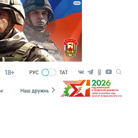
18+
РУС
ТАТ
м
Наш дружный коллектив
Документы