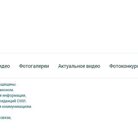
идео
Фотогалереи
Актуальное видео
Фотоконкур
защищены.
аконом.
ме информации,
 редакций СМИ.
ым коммуникациям.
связи,