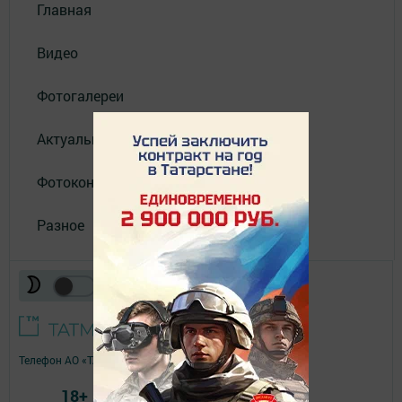
Главная
Видео
Фотогалереи
Актуальное видео
Фотоконкурс
Разное
Телефон АО «ТАТМЕДИА»:
(843) 222 09 84
18+