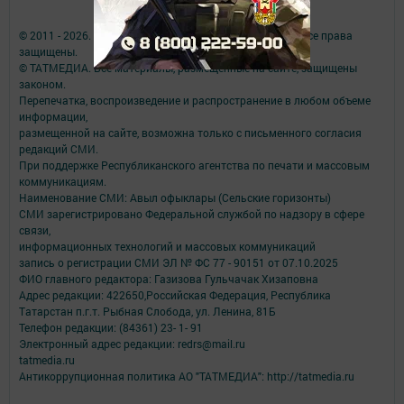
© 2011 - 2026. Авыл офыклары (Сельские горизонты). Все права
защищены.
© ТАТМЕДИА. Все материалы, размещенные на сайте, защищены
законом.
Перепечатка, воспроизведение и распространение в любом объеме
информации,
размещенной на сайте, возможна только с письменного согласия
редакций СМИ.
При поддержке Республиканского агентства по печати и массовым
коммуникациям.
Наименование СМИ: Авыл офыклары (Сельские горизонты)
СМИ зарегистрировано Федеральной службой по надзору в сфере
связи,
информационных технологий и массовых коммуникаций
запись о регистрации СМИ ЭЛ № ФС 77 - 90151 от 07.10.2025
ФИО главного редактора: Газизова Гульчачак Хизаповна
Адрес редакции: 422650,Российская Федерация, Республика
Татарстан п.г.т. Рыбная Слобода, ул. Ленина, 81Б
Телефон редакции: (84361) 23- 1- 91
Электронный адрес редакции: redrs@mail.ru
tatmedia.ru
Антикоррупционная политика АО "ТАТМЕДИА": http://tatmedia.ru